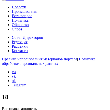
Новости
Происшествия
Есть вопрос
Политика
Общество
Спорт
Совет Директоров
Редакция
Расценки
Контакты
Правила использования материалов портала
|
Политика
обработки персональных данных
rss
vk
ok
Telegram
18+
Все права защищены