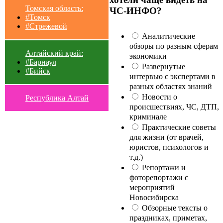
Томская область:
ЧС-ИНФО?
#Томск
#Стрежевой
Аналитические
обзоры по разным сферам
Алтайский край:
экономики
#Барнаул
Развернутые
#Бийск
интервью с экспертами в
разных областях знаний
Новости о
Республика Алтай
происшествиях, ЧС, ДТП,
криминале
Практические советы
для жизни (от врачей,
юристов, психологов и
т.д.)
Репортажи и
фоторепортажи с
мероприятий
Новосибирска
Обзорные тексты о
праздниках, приметах,