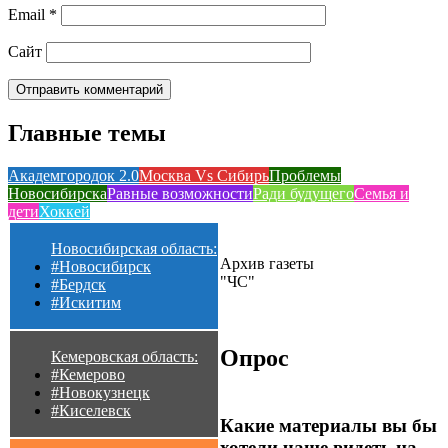
Email
*
Сайт
Главные темы
Академгородок 2.0
Москва Vs Сибирь
Проблемы
Новосибирска
Равные возможности
Ради будущего
Семья и
дети
Хоккей
Новосибирская область:
Архив газеты
#Новосибирск
"ЧС"
#Бердск
#Искитим
Опрос
Кемеровская область:
#Кемерово
#Новокузнецк
#Киселевск
Какие материалы вы бы
хотели чаще видеть на