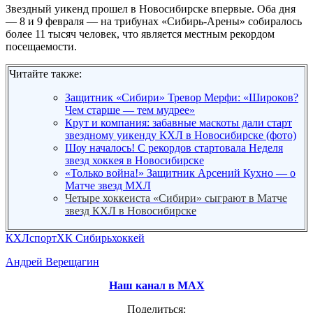
Звездный уикенд прошел в Новосибирске впервые. Оба дня
— 8 и 9 февраля — на трибунах «Сибирь-Арены» собиралось
более 11 тысяч человек, что является местным рекордом
посещаемости.
Читайте также:
Защитник «Сибири» Тревор Мерфи: «Широков?
Чем старше — тем мудрее»
Крут и компания: забавные маскоты дали старт
звездному уикенду КХЛ в Новосибирске (фото)
Шоу началось! С рекордов стартовала Неделя
звезд хоккея в Новосибирске
«Только война!» Защитник Арсений Кухно — о
Матче звезд МХЛ
Четыре хоккеиста «Сибири» сыграют в Матче
звезд КХЛ в Новосибирске
КХЛ
спорт
ХК Сибирь
хоккей
Андрей Верещагин
Наш канал в МАХ
Поделиться: