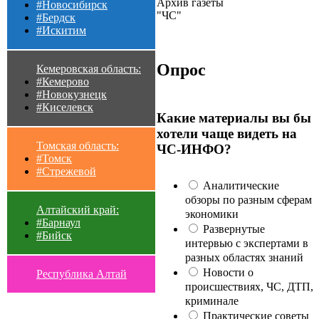
Архив газеты
#Новосибирск
"ЧС"
#Бердск
#Искитим
Опрос
Кемеровская область:
#Кемерово
#Новокузнецк
#Киселевск
Какие материалы вы бы
хотели чаще видеть на
Томская область:
ЧС-ИНФО?
#Томск
#Стрежевой
Аналитические
обзоры по разным сферам
Алтайский край:
экономики
#Барнаул
Развернутые
#Бийск
интервью с экспертами в
разных областях знаний
Новости о
Республика Алтай
происшествиях, ЧС, ДТП,
криминале
Практические советы