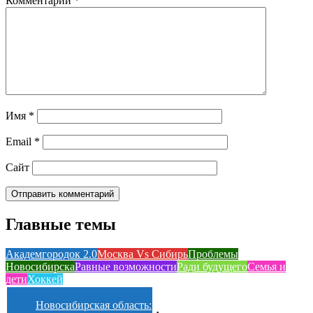
Комментарий
*
Имя
*
Email
*
Сайт
Главные темы
Академгородок 2.0
Москва Vs Сибирь
Проблемы
Новосибирска
Равные возможности
Ради будущего
Семья и
дети
Хоккей
Новосибирская область: