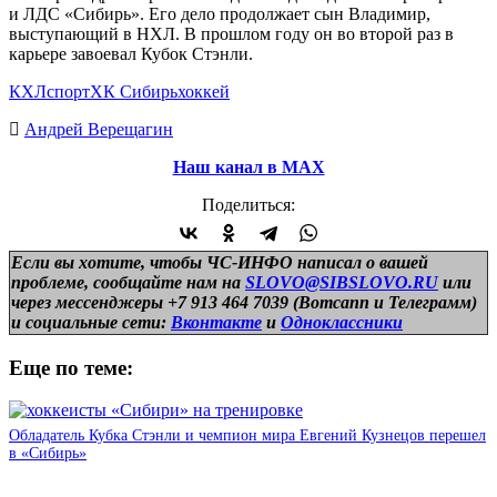
и ЛДС «Сибирь». Его дело продолжает сын Владимир,
выступающий в НХЛ. В прошлом году он во второй раз в
карьере завоевал Кубок Стэнли.
КХЛ
спорт
ХК Сибирь
хоккей
Андрей Верещагин
Наш канал в МАХ
Поделиться:
Если вы хотите, чтобы ЧС-ИНФО написал о вашей
проблеме, сообщайте нам на
SLOVO@SIBSLOVO.RU
или
через мессенджеры +7 913 464 7039 (Вотсапп и Телеграмм)
и
социальные сети:
Вконтакте
и
Одноклассники
Еще по теме:
Обладатель Кубка Стэнли и чемпион мира Евгений Кузнецов перешел
в «Сибирь»