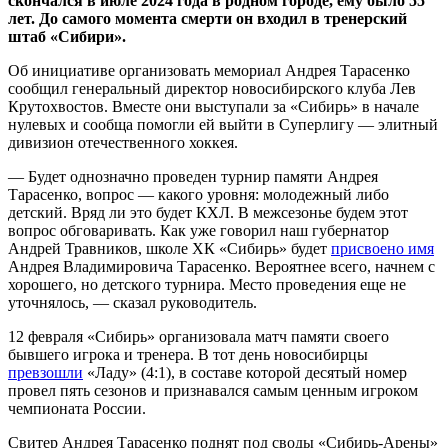
скончался в июле 2024 года в родном городе, ему было 55
лет. До самого момента смерти он входил в тренерский
штаб «Сибири».
Об инициативе организовать мемориал Андрея Тарасенко
сообщил генеральный директор новосибирского клуба Лев
Крутохвостов. Вместе они выступали за «Сибирь» в начале
нулевых и сообща помогли ей выйти в Суперлигу — элитный
дивизион отечественного хоккея.
— Будет однозначно проведен турнир памяти Андрея
Тарасенко, вопрос — какого уровня: молодежный либо
детский. Вряд ли это будет КХЛ. В межсезонье будем этот
вопрос обговаривать. Как уже говорил наш губернатор
Андрей Травников, школе ХК «Сибирь» будет
присвоено имя
Андрея Владимировича Тарасенко. Вероятнее всего, начнем с
хорошего, но детского турнира. Место проведения еще не
уточнялось, — сказал руководитель.
12 февраля «Сибирь» организовала матч памяти своего
бывшего игрока и тренера. В тот день новосибирцы
превзошли
«Ладу» (4:1), в составе которой десятый номер
провел пять сезонов и признавался самым ценным игроком
чемпионата России.
Свитер Андрея Тарасенко поднят под своды «Сибирь-Арены»