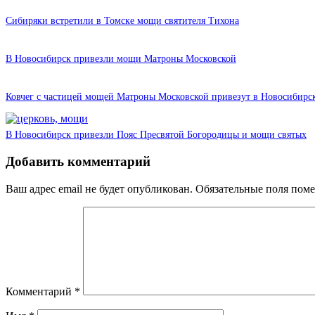
Сибиряки встретили в Томске мощи святителя Тихона
В Новосибирск привезли мощи Матроны Московской
Ковчег с частицей мощей Матроны Московской привезут в Новосибирс
В Новосибирск привезли Пояс Пресвятой Богородицы и мощи святых
Добавить комментарий
Ваш адрес email не будет опубликован.
Обязательные поля пом
Комментарий
*