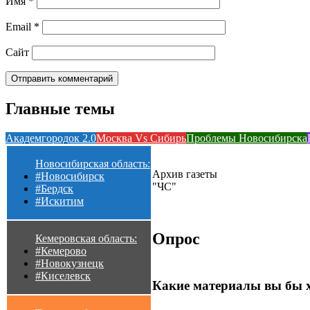
Имя
*
Email
*
Сайт
Главные темы
Академгородок 2.0
Москва Vs Сибирь
Проблемы Новосибирска
Новосибирская область:
Архив газеты
#Новосибирск
"ЧС"
#Бердск
#Искитим
Опрос
Кемеровская область:
#Кемерово
#Новокузнецк
#Киселевск
Какие материалы вы бы 