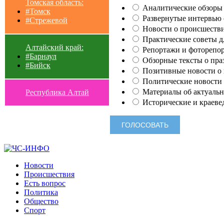
Томская область:
Аналитические обзоры 
#Томск
Развернутые интервью с
#Стрежевой
Новости о происшестви
Практические советы для
Алтайский край:
Репортажи и фоторепор
#Барнаул
Обзорные тексты о праз
#Бийск
Позитивные новости о п
Политические новости 
Материалы об актуальн
Республика Алтай
Исторические и краеве
Новости
Происшествия
Есть вопрос
Политика
Общество
Спорт