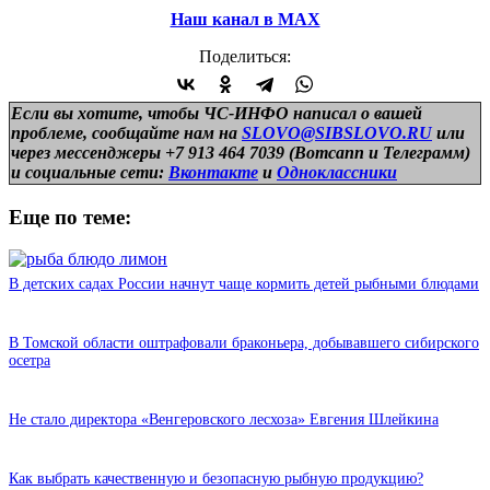
Наш канал в МАХ
Поделиться:
Если вы хотите, чтобы ЧС-ИНФО написал о вашей
проблеме, сообщайте нам на
SLOVO@SIBSLOVO.RU
или
через мессенджеры +7 913 464 7039 (Вотсапп и Телеграмм)
и
социальные сети:
Вконтакте
и
Одноклассники
Еще по теме:
В детских садах России начнут чаще кормить детей рыбными блюдами
В Томской области оштрафовали браконьера, добывавшего сибирского
осетра
Не стало директора «Венгеровского лесхоза» Евгения Шлейкина
Как выбрать качественную и безопасную рыбную продукцию?