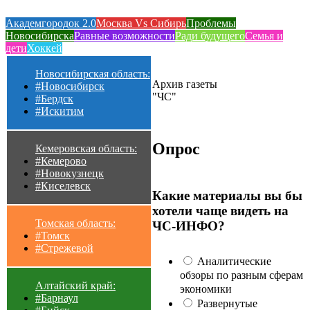
Академгородок 2.0
Москва Vs Сибирь
Проблемы
Новосибирска
Равные возможности
Ради будущего
Семья и
дети
Хоккей
Новосибирская область:
Архив газеты
#Новосибирск
"ЧС"
#Бердск
#Искитим
Опрос
Кемеровская область:
#Кемерово
#Новокузнецк
#Киселевск
Какие материалы вы бы
хотели чаще видеть на
Томская область:
ЧС-ИНФО?
#Томск
#Стрежевой
Аналитические
обзоры по разным сферам
Алтайский край:
экономики
#Барнаул
Развернутые