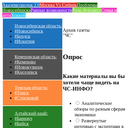
Академгородок 2.0
Москва Vs Сибирь
Проблемы
Новосибирска
Равные возможности
Ради будущего
Семья и
дети
Хоккей
Новосибирская область:
Архив газеты
#Новосибирск
"ЧС"
#Бердск
#Искитим
Опрос
Кемеровская область:
#Кемерово
#Новокузнецк
#Киселевск
Какие материалы вы бы
хотели чаще видеть на
Томская область:
ЧС-ИНФО?
#Томск
#Стрежевой
Аналитические
обзоры по разным сферам
Алтайский край:
экономики
#Барнаул
Развернутые
#Бийск
интервью с экспертами в