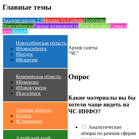
Главные темы
Академгородок 2.0
Москва Vs Сибирь
Проблемы
Новосибирска
Равные возможности
Ради будущего
Семья и
дети
Хоккей
Новосибирская область:
Архив газеты
#Новосибирск
"ЧС"
#Бердск
#Искитим
Опрос
Кемеровская область:
#Кемерово
#Новокузнецк
#Киселевск
Какие материалы вы бы
хотели чаще видеть на
Томская область:
ЧС-ИНФО?
#Томск
#Стрежевой
Аналитические
обзоры по разным сферам
Алтайский край: