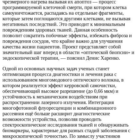
чрезмерного нагрева вызывая их апоптоз — процесс
программируемой клеточной смерти, при котором клетка
самоуничтожается, распадаясь на отдельные фрагменты,
которые затем поглощаются другими клетками, не вызывая
негативных последствий. Это приводит к минимальным
повреждениям здоровых тканей. Данная особенность
позволит сократить побочные эффекты, избежать фиброза и
повреждения сосудов, что крайне важно для улучшения
качества жизни пациентов. Проект представляет собой
значительный шаг вперед в области «оптической биопсии» и
эндоскопической терапии, — пояснил Денис Харенко.
Одной из основных научных задач ученых станет
оптимизация процесса диагностики и лечения рака с
использованием многомодового оптического волокна, в
котором реализуется эффект керровской самочистки,
обеспечивающий высокое разрешение (до 0,66 мкм) и
устойчивость к механическим воздействиям при
распространении лазерного излучения. Интеграция
многофотонной флуоресценции и комбинационного
рассеяния ещё больше расширит диагностические
возможности устройства, позволяя проводить
спектроскопические исследования тканей и обнаруживать
биомаркеры, характерные для разных стадий заболевания с
микроскопической точностью. По замыслу участников