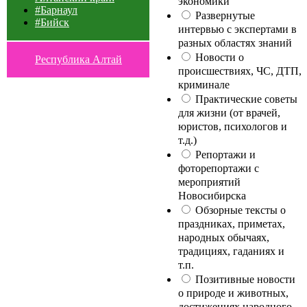
экономики
#Барнаул
Развернутые
#Бийск
интервью с экспертами в
разных областях знаний
Новости о
Республика Алтай
происшествиях, ЧС, ДТП,
криминале
Практические советы
для жизни (от врачей,
юристов, психологов и
т.д.)
Репортажи и
фоторепортажи с
мероприятий
Новосибирска
Обзорные тексты о
праздниках, приметах,
народных обычаях,
традициях, гаданиях и
т.п.
Позитивные новости
о природе и животных,
достижениях народного