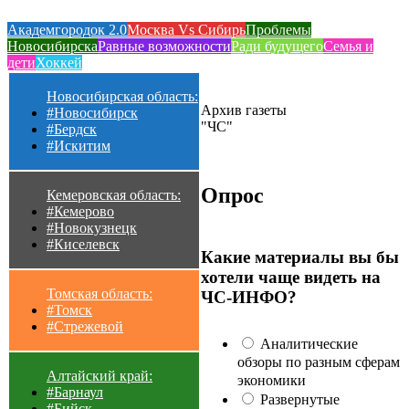
Академгородок 2.0
Москва Vs Сибирь
Проблемы
Новосибирска
Равные возможности
Ради будущего
Семья и
дети
Хоккей
Новосибирская область:
Архив газеты
#Новосибирск
"ЧС"
#Бердск
#Искитим
Опрос
Кемеровская область:
#Кемерово
#Новокузнецк
#Киселевск
Какие материалы вы бы
хотели чаще видеть на
Томская область:
ЧС-ИНФО?
#Томск
#Стрежевой
Аналитические
обзоры по разным сферам
Алтайский край:
экономики
#Барнаул
Развернутые
#Бийск