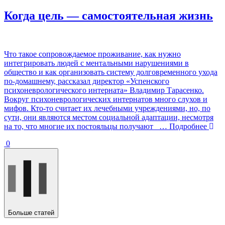
Когда цель — самостоятельная жизнь
Что такое сопровождаемое проживание, как нужно
интегрировать людей с ментальными нарушениями в
общество и как организовать систему долговременного ухода
по-домашнему, рассказал директор «Успенского
психоневрологического интерната» Владимир Тарасенко.
Вокруг психоневрологических интернатов много слухов и
мифов. Кто-то считает их лечебными учреждениями, но, по
сути, они являются местом социальной адаптации, несмотря
на то, что многие их постояльцы получают
… Подробнее
0
Больше статей