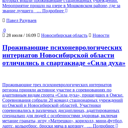
которых вошли проживающие стационарных учреждений.
Мероприятие прошло на озере в Мошковском районе, где за
звание лучшего
… Подробнее
Павел Разуваев
0
28 июля / 16:09
Новосибирская область
Новости
Проживающие психоневрологических
интернатов Новосибирской области
отличились в спартакиаде «Сила духа»
Проживающие трех психоневрологических интернатов
региона приняли активное участие в соревнованиях по
адаптивным видам спорта «Сила духа», прошедших в Омске.
Соревнования собрали 20 команд стационарных учреждений
из Омской и Новосибирской областей. Участники
соревновались в различных дисциплинах, адаптированных
специально для людей с особенностями здоровья, включая
метание гранаты, игру «Матрешки», корнхолл, мини-футбол,
дартс, кольцеброс, броски мяча в корзину
… Подробнее