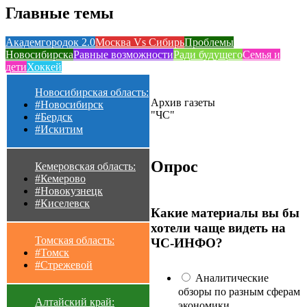
Главные темы
Академгородок 2.0
Москва Vs Сибирь
Проблемы
Новосибирска
Равные возможности
Ради будущего
Семья и
дети
Хоккей
Новосибирская область:
Архив газеты
#Новосибирск
"ЧС"
#Бердск
#Искитим
Опрос
Кемеровская область:
#Кемерово
#Новокузнецк
#Киселевск
Какие материалы вы бы
хотели чаще видеть на
Томская область:
ЧС-ИНФО?
#Томск
#Стрежевой
Аналитические
обзоры по разным сферам
Алтайский край:
экономики