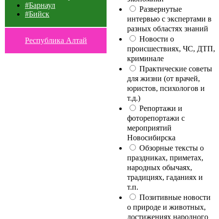
#Барнаул
Развернутые
#Бийск
интервью с экспертами в
разных областях знаний
Новости о
Республика Алтай
происшествиях, ЧС, ДТП,
криминале
Практические советы
для жизни (от врачей,
юристов, психологов и
т.д.)
Репортажи и
фоторепортажи с
мероприятий
Новосибирска
Обзорные тексты о
праздниках, приметах,
народных обычаях,
традициях, гаданиях и
т.п.
Позитивные новости
о природе и животных,
достижениях народного