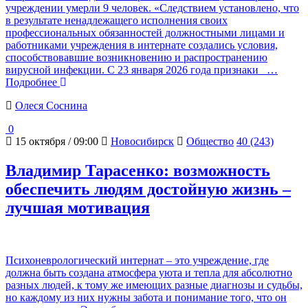
учреждении умерли 9 человек. «Следствием установлено, что
в результате ненадлежащего исполнения своих
профессиональных обязанностей должностными лицами и
работниками учреждения в интернате создались условия,
способствовавшие возникновению и распространению
вирусной инфекции. С 23 января 2026 года признаки
…
Подробнее
Олеся Соснина
0
15 октября / 09:00
Новосибирск
Общество
40 (243)
Владимир Тарасенко: возможность
обеспечить людям достойную жизнь –
лучшая мотивация
Психоневрологический интернат – это учреждение, где
должна быть создана атмосфера уюта и тепла для абсолютно
разных людей, к тому же имеющих разные диагнозы и судьбы,
но каждому из них нужны забота и понимание того, что он