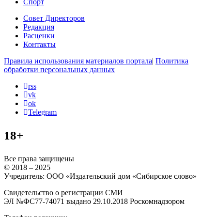
Спорт
Совет Директоров
Редакция
Расценки
Контакты
Правила использования материалов портала
|
Политика
обработки персональных данных
rss
vk
ok
Telegram
18+
Все права защищены
© 2018 – 2025
Учредитель: ООО «Издательский дом «Сибирское слово»
Свидетельство о регистрации СМИ
ЭЛ №ФС77-74071 выдано 29.10.2018 Роскомнадзором