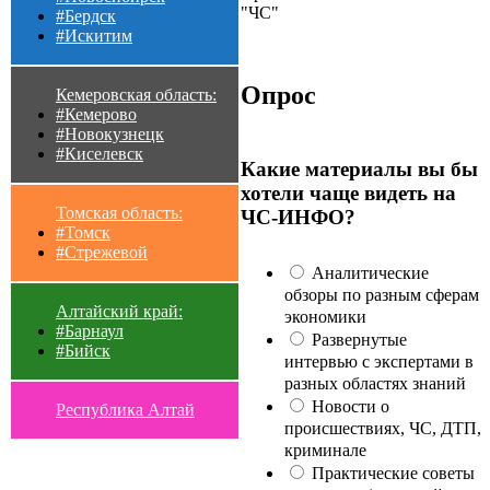
"ЧС"
#Бердск
#Искитим
Опрос
Кемеровская область:
#Кемерово
#Новокузнецк
#Киселевск
Какие материалы вы бы
хотели чаще видеть на
Томская область:
ЧС-ИНФО?
#Томск
#Стрежевой
Аналитические
обзоры по разным сферам
Алтайский край:
экономики
#Барнаул
Развернутые
#Бийск
интервью с экспертами в
разных областях знаний
Новости о
Республика Алтай
происшествиях, ЧС, ДТП,
криминале
Практические советы