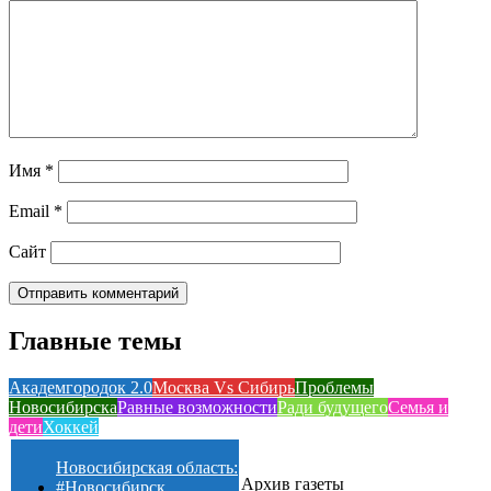
Имя
*
Email
*
Сайт
Главные темы
Академгородок 2.0
Москва Vs Сибирь
Проблемы
Новосибирска
Равные возможности
Ради будущего
Семья и
дети
Хоккей
Новосибирская область:
Архив газеты
#Новосибирск