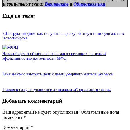
и
социальные сети:
Вконтакте
и
Одноклассники
Еще по теме:
«Инструкция дня»: как получить справку об отсутствии судимости в
Новосибирске
Новосибирская область вошла в число регионов с высокой
эффективностью деятельности МФЦ
Банк не смог взыскать долг с детей умершего жителя Кузбасса
1 июня в силу вступают новые правила «Социального такси»
Добавить комментарий
Ваш адрес email не будет опубликован.
Обязательные поля
помечены
*
Комментарий
*