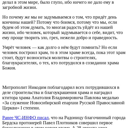
делал в этом мире, было глупо, ибо ничего не дало ему в
загробной жизни.
Но почему же мы не задумываемся о том, что придёт день
кончины нашей? Потому что боимся, потому что мы, если
будем об этом думать, то многая радость уйдёт из нашей
жизни, ибо человек, который задумывается о себе, видит, что
ему проще творить зло, грех, нежели добро и праведность.
Умрёт человек — как долго о нём будут помнить? Но если
человек построил храм, то в этом храме всегда, пока этот храм
стоит, будут возноситься молитвы о строителях,
благоукрасителях, о тех, кто потрудился в созидании храма
Божия.
Митрополит Никодим поблагодарил всех потрудившихся в
деле строительства и благоукрашения храма и наградил
ктитора храма Анатолия Владимировича Павлова медалью
«За служение Новосибирской епархии Русской Православной
Церкви» I степени.
Ранее ЧС-ИНФО писал
, что на Радоницу благочинный города
Бердска протоиерей Павел Плотников совершил первое
богослужение в этом новом храме. А 28 августа здесь —