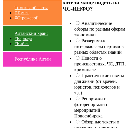
хотели чаще видеть на
Томская область:
ЧС-ИНФО?
#Томск
#Стрежевой
Аналитические
обзоры по разным сферам
Алтайский край:
экономики
#Барнаул
Развернутые
#Бийск
интервью с экспертами в
разных областях знаний
Новости о
Республика Алтай
происшествиях, ЧС, ДТП,
криминале
Практические советы
для жизни (от врачей,
юристов, психологов и
т.д.)
Репортажи и
фоторепортажи с
мероприятий
Новосибирска
Обзорные тексты о
праздниках, приметах,