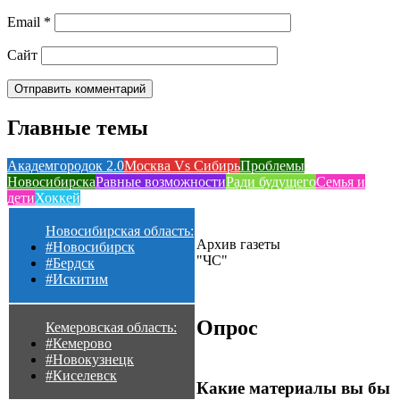
Email
*
Сайт
Главные темы
Академгородок 2.0
Москва Vs Сибирь
Проблемы
Новосибирска
Равные возможности
Ради будущего
Семья и
дети
Хоккей
Новосибирская область:
Архив газеты
#Новосибирск
"ЧС"
#Бердск
#Искитим
Опрос
Кемеровская область:
#Кемерово
#Новокузнецк
#Киселевск
Какие материалы вы бы