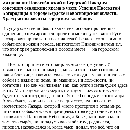
митрополит Новосибирский и Бердский Никодим
совершил освящение храма в честь Успения Пресвятой
Богородицы в городе Бердске Новосибирской области.
Храм расположен на городском кладбище.
В сугубую ектению были включены особые прошения о
единении, затем архиерей прочитал молитву о Святой Руси.
Поздравляя прихожан и всех жителей Бердска со значимым
событием в жизни города, митрополит Никодим напомнил,
что этот храм расположен в особом месте — на городском
кладбище:
— Все, кто пришёл в этот мир, из этого мира уйдёт. У
каждого из нас есть примеры, когда из этого мира отошли
наши близкие, знакомые, уважаемые люди – ушли и ничего с
собой не взяли: ни дома, ни машины, ни должности, ни
богатства. Но как мы живём? Так, как будто всегда будем здесь
жить. Мы не думаем о смерти, не задумываемся о том, что
будет с нами тогда, когда призовёт нас Господь из этого мира.
А что будет, говорит евангелие дня сегодняшнего: про
несчастного Лазаря, который много претерпел в этом мире,
питался с собаками, был презираем, отовсюду гоним, но он
готовился к Царствию Небесному, а Богач, который знал о
том, что умрёт, но не задумывался об этом, радовался,
пировал, наслаждался и, когда умер, понял, что всё, что он