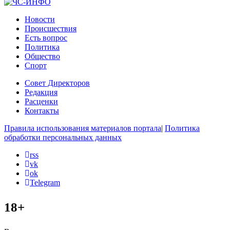
Новости
Происшествия
Есть вопрос
Политика
Общество
Спорт
Совет Директоров
Редакция
Расценки
Контакты
Правила использования материалов портала
|
Политика
обработки персональных данных
rss
vk
ok
Telegram
18+