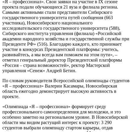
«Я – профессионал». Свои заявки на участие в IX сезоне
проекта подали обучающиеся 21 вуза и филиала региона.
Самыми активными стали представители Сибирского
государственного университета путей сообщения (663
участника), Новосибирского национального
исследовательского государственного университета (588),
Сибирского института управления (филиала) «Российской
академии народного хозяйства и государственной службы при
Президенте РФ» (516). Благодарю каждого, кто принимает
участие в конкурсах Президентской платформы: учитесь,
развивайтесь, а мы всегда вам поможем на этом пути», –
отметил генеральный директор Президентской платформы
«Россия – страна возможностей», ректор Мастерской
управления «Сенеж» Андрей Бетин.
По словам руководителя Всероссийской олимпиады студентов
«Я – профессионал» Валерии Касамары, Новосибирская
область ежегодно демонстрирует высокую активность в
проекте.
«Олимпиада «Я – профессионал» формирует среду
профессионального самоопределения для молодежи, и это
особенно заметно на региональном уровне. В Новосибирской
области мы видим растущий интерес к проекту: 3 290
студентов выбрали олимпиаду стартом карьеры, отдав