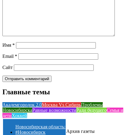
Имя
*
Email
*
Сайт
Главные темы
Академгородок 2.0
Москва Vs Сибирь
Проблемы
Новосибирска
Равные возможности
Ради будущего
Семья и
дети
Хоккей
Новосибирская область:
Архив газеты
#Новосибирск