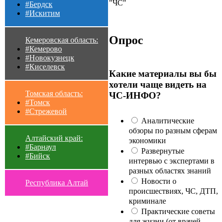
"ЧС"
#Бердск
#Искитим
Опрос
Кемеровская область:
#Кемерово
#Новокузнецк
#Киселевск
Какие материалы вы бы
хотели чаще видеть на
Томская область:
ЧС-ИНФО?
#Томск
#Стрежевой
Аналитические
обзоры по разным сферам
Алтайский край:
экономики
#Барнаул
Развернутые
#Бийск
интервью с экспертами в
разных областях знаний
Новости о
Республика Алтай
происшествиях, ЧС, ДТП,
криминале
Практические советы
для жизни (от врачей,