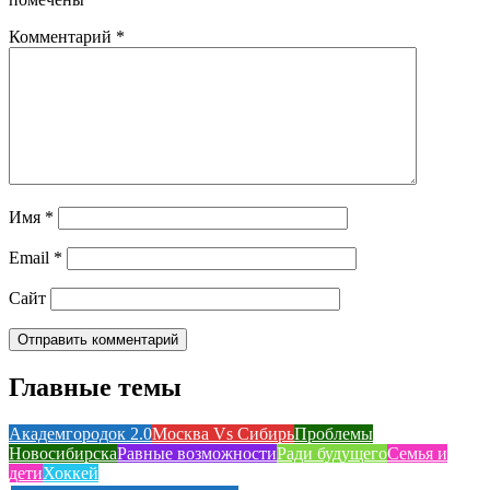
Комментарий
*
Имя
*
Email
*
Сайт
Главные темы
Академгородок 2.0
Москва Vs Сибирь
Проблемы
Новосибирска
Равные возможности
Ради будущего
Семья и
дети
Хоккей