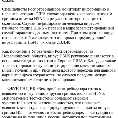
США.
Специалисты Роспотребнадзора мониторят информацию о
первом в истории США случае заражения человека птичьим
гриппом штамма H5N5, в результате которого пациент
скончался. Случай инфицирования человека вирусом
птичьего гриппа H5N5 – первый в мире зарегистрированный
случай заражения данным подтипом. При этом данный вирус
относится к той же кладе, что и широко циркулирующий
вирус гриппа H5N1 – к кладе 2.3.4.4b.
Как пояснили в Управлении Роспотребнадзора по
Новосибирской области, вирус H5N5 регулярно выявляется в
основном среди диких птиц в Европе, США и Канаде, а также
зарегистрированы случаи инфицирования млекопитающих
(лисы, тюлени и др.). Риск межвидового перехода для данного
варианта вируса сохраняется, но случаев передачи между
млекопитающими еще не зафиксировано.
— ФБУН ГНЦ ВБ «Вектор» Роспотребнадзора готов к
выявлению и изучению вирусов гриппа, включая H5N5.
Используемые тест-системы обладают высокой
чувствительностью и специфичностью, что позволяет
выявлять все актуальные циркулирующие варианты вируса
гриппа H5, — отмечают в Роспотребнадзоре. — Ситуация по
зоонозным инфекциям в России находится под постоянным