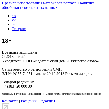
Правила использования материалов портала
|
Политика
обработки персональных данных
rss
vk
ok
Telegram
18+
Все права защищены
© 2018 – 2025
Учредитель: ООО «Издательский дом «Сибирское слово»
Свидетельство о регистрации СМИ
ЭЛ №ФС77-74071 выдано 29.10.2018 Роскомнадзором
Телефон редакции:
+7 (383) 20 000 30
Материалы в рубриках «Точка зрения» и «Секрет успеха» публикуются на коммерческой основе
Контакты
|
Расценки
|
Редакция