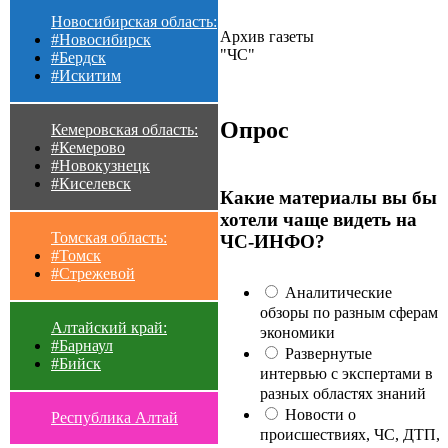
Новосибирская область:
Архив газеты
#Новосибирск
"ЧС"
#Бердск
#Искитим
Опрос
Кемеровская область:
#Кемерово
#Новокузнецк
#Киселевск
Какие материалы вы бы
хотели чаще видеть на
Томская область:
ЧС-ИНФО?
#Томск
#Стрежевой
Аналитические
обзоры по разным сферам
Алтайский край:
экономики
#Барнаул
Развернутые
#Бийск
интервью с экспертами в
разных областях знаний
Новости о
Республика Алтай
происшествиях, ЧС, ДТП,