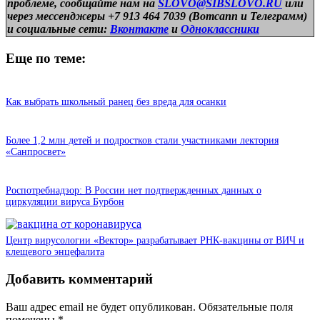
проблеме, сообщайте нам на
SLOVO@SIBSLOVO.RU
или
через мессенджеры +7 913 464 7039 (Вотсапп и Телеграмм)
и
социальные сети:
Вконтакте
и
Одноклассники
Еще по теме:
Как выбрать школьный ранец без вреда для осанки
Более 1,2 млн детей и подростков стали участниками лектория
«Санпросвет»
Роспотребнадзор: В России нет подтвержденных данных о
циркуляции вируса Бурбон
Центр вирусологии «Вектор» разрабатывает РНК-вакцины от ВИЧ и
клещевого энцефалита
Добавить комментарий
Ваш адрес email не будет опубликован.
Обязательные поля
помечены
*