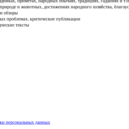
дниках, приметах, народных обычаях, традициях, гаданиях и т.п
рироде и животных, достижениях народного хозяйства, благоуст
и обзоры
ых проблемах, критические публикации
дческие тексты
ки персональных данных