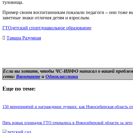
туловища.
Пример своим воспитанникам показали педагоги
–
они тоже в
заветные знаки отличия детям и взрослым.
ГТО
детский спорт
дошкольное образование
Тамара Разумная
Если вы хотите, чтобы ЧС-ИНФО написал о вашей проблем
сети:
Вконтакте
и
Одноклассники
Еще по теме:
150 мероприятий и награждение лучших: как Новосибирская область о
Пять новых площадок ГТО открылись в Новосибирской области за лето