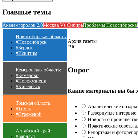
Главные темы
Академгородок 2.0
Москва Vs Сибирь
Проблемы Новосибирска
Новосибирская область:
Архив газеты
#Новосибирск
"ЧС"
#Бердск
#Искитим
Опрос
Кемеровская область:
#Кемерово
#Новокузнецк
#Киселевск
Какие материалы вы бы 
Томская область:
Аналитические обзоры 
#Томск
Развернутые интервью с
#Стрежевой
Новости о происшестви
Практические советы для
Алтайский край:
Репортажи и фоторепор
#Барнаул