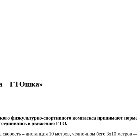
ка – ГТОшка»
ского физкультурно-спортивного комплекса принимают норм
исоединились к движению ГТО.
а скорость
–
дистанция 10 метров, челночном беге 3х10 метров 