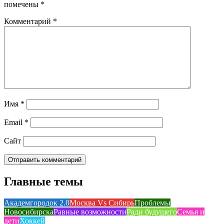
помечены
*
Комментарий
*
Имя
*
Email
*
Сайт
Главные темы
Академгородок 2.0
Москва Vs Сибирь
Проблемы
Новосибирска
Равные возможности
Ради будущего
Семья и
дети
Хоккей