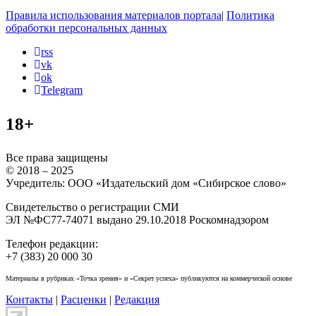
Правила использования материалов портала
|
Политика
обработки персональных данных
rss
vk
ok
Telegram
18+
Все права защищены
© 2018 – 2025
Учредитель: ООО «Издательский дом «Сибирское слово»
Свидетельство о регистрации СМИ
ЭЛ №ФС77-74071 выдано 29.10.2018 Роскомнадзором
Телефон редакции:
+7 (383) 20 000 30
Материалы в рубриках «Точка зрения» и «Секрет успеха» публикуются на коммерческой основе
Контакты
|
Расценки
|
Редакция