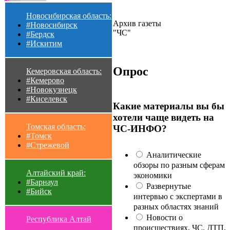
Новосибирская область:
Архив газеты
#Новосибирск
"ЧС"
#Бердск
#Искитим
Опрос
Кемеровская область:
#Кемерово
#Новокузнецк
#Киселевск
Какие материалы вы бы
хотели чаще видеть на
Томская область:
ЧС-ИНФО?
#Томск
#Стрежевой
Аналитические
обзоры по разным сферам
Алтайский край:
экономики
#Барнаул
Развернутые
#Бийск
интервью с экспертами в
разных областях знаний
Новости о
Республика Алтай
происшествиях, ЧС, ДТП,