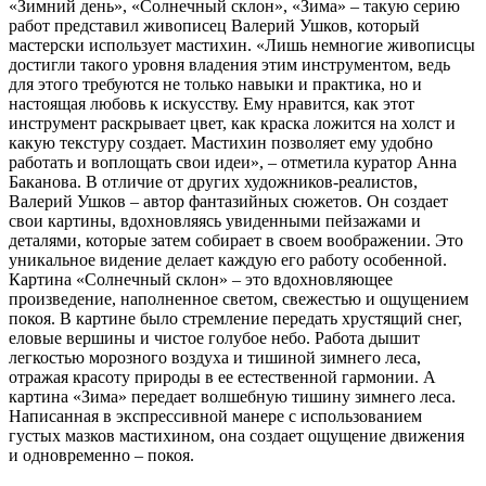
«Зимний день», «Солнечный склон», «Зима» – такую серию
работ представил живописец Валерий Ушков, который
мастерски использует мастихин. «Лишь немногие живописцы
достигли такого уровня владения этим инструментом, ведь
для этого требуются не только навыки и практика, но и
настоящая любовь к искусству. Ему нравится, как этот
инструмент раскрывает цвет, как краска ложится на холст и
какую текстуру создает. Мастихин позволяет ему удобно
работать и воплощать свои идеи», – отметила куратор Анна
Баканова.
В отличие от других художников-реалистов,
Валерий Ушков – автор фантазийных сюжетов. Он создает
свои картины, вдохновляясь увиденными пейзажами и
деталями, которые затем собирает в своем воображении. Это
уникальное видение делает каждую его работу особенной.
Картина «Солнечный склон» – это вдохновляющее
произведение, наполненное светом, свежестью и ощущением
покоя. В картине было стремление передать хрустящий снег,
еловые вершины и чистое голубое небо. Работа дышит
легкостью морозного воздуха и тишиной зимнего леса,
отражая красоту природы в ее естественной гармонии. А
картина «Зима» передает волшебную тишину зимнего леса.
Написанная в экспрессивной манере с использованием
густых мазков мастихином, она создает ощущение движения
и одновременно – покоя.