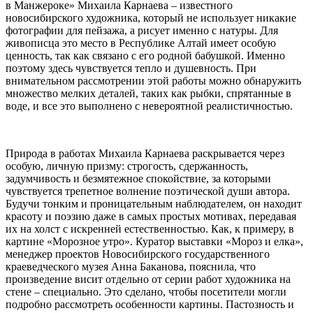
в Манжероке» Михаила Карнаева – известного
новосибирского художника, который не использует никакие
фотографии для пейзажа, а рисует именно с натуры. Для
живописца это место в Республике Алтай имеет особую
ценность, так как связано с его родной бабушкой. Именно
поэтому здесь чувствуется тепло и душевность. При
внимательном рассмотрении этой работы можно обнаружить
множество мелких деталей, таких как рыбки, спрятанные в
воде, и все это выполнено с невероятной реалистичностью.
Природа в работах Михаила Карнаева раскрывается через
особую, личную призму: строгость, сдержанность,
задумчивость и безмятежное спокойствие, за которыми
чувствуется трепетное волнение поэтической души автора.
Будучи тонким и проницательным наблюдателем, он находит
красоту и поэзию даже в самых простых мотивах, передавая
их на холст с искренней естественностью. Как, к примеру, в
картине «Морозное утро». Куратор выставки «Мороз и елка»,
менеджер проектов Новосибирского государственного
краеведческого музея Анна Баканова, пояснила, что
произведение висит отдельно от серии работ художника на
стене – специально. Это сделано, чтобы посетители могли
подробно рассмотреть особенности картины. Пастозность и