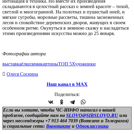
интонация и техника. Но вместе их произведения
складываются в целостный рассказ о зимней красоте – тихой,
светлой и многогранной. На полотнах и пушистый иней, и
мягкие сугробы, морозные рассветы, тишина заснеженных
лесов и спокойствие деревенских дворов, живущих в своем
особенном ритме. Окунуться в зимнюю сказку и насладиться
этими произведениями искусства можно до 25 января.
Фотографии автора
выставка
ёлки
зима
картины
ТОП 5
Художники
Олеся Соснина
Наш канал в МАХ
Поделиться:
Если вы хотите, чтобы ЧС-ИНФО написал о вашей
проблеме, сообщайте нам на
SLOVO@SIBSLOVO.RU
или
через мессенджеры +7 913 464 7039 (Вотсапп и Телеграмм)
и
социальные сети:
Вконтакте
и
Одноклассники