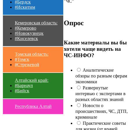
"ЧС"
#Бердск
#Искитим
Опрос
Кемеровская область:
#Кемерово
#Новокузнецк
#Киселевск
Какие материалы вы бы
хотели чаще видеть на
Томская область:
ЧС-ИНФО?
#Томск
#Стрежевой
Аналитические
обзоры по разным сферам
Алтайский край:
экономики
#Барнаул
Развернутые
#Бийск
интервью с экспертами в
разных областях знаний
Новости о
Республика Алтай
происшествиях, ЧС, ДТП,
криминале
Практические советы
для жизни (от врачей,