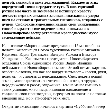
долгой, снежной и даже долгожданной. Каждое из этих
определений точно передает ее суть. В повседневной
рутине мы часто не замечаем ее истинную красоту:
легкость первых снежных хлопьев, изысканные узоры
инея на стеклах и трогательных снеговиков, созданных с
душой. Сибирские художники нашли свой уникальный
способ выразить свое видение зимы и показали в
Новосибирском государственном краеведческом музее
заснеженные пейзажи.
На выставке «Мороз и елка» представлено 15 масштабных
полотен живописцев Союза художников России: Михаила
Карнаева, Юрия Третьякова, Валерия Ушкова и Виктора
Хандрыкина. Как отметил председатель Новосибирского
отделения Союза художников России Вадим Иванкин,
пейзажистов в Новосибирске немного. Зимой писать картины
особенно сложно, так как все вокруг застывает – краски, руки,
полотна – и становится неподвижным. Снег, покрывающий
землю, может достигать значительной высоты, затрудняя
передвижение и работу художника. Тем не менее именно в
таких условиях живописцы находили вдохновение и
создавали свои произведения, передавая на полотне не только
внешний вид, но и атмосферу этих мест.
Открытие экспозиции началось с картины «Субботний вечер