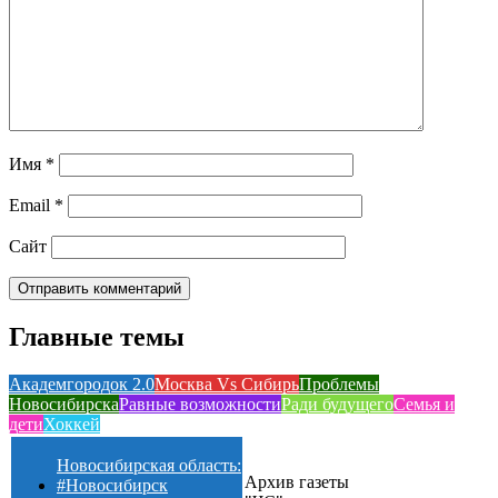
Имя
*
Email
*
Сайт
Главные темы
Академгородок 2.0
Москва Vs Сибирь
Проблемы
Новосибирска
Равные возможности
Ради будущего
Семья и
дети
Хоккей
Новосибирская область:
Архив газеты
#Новосибирск