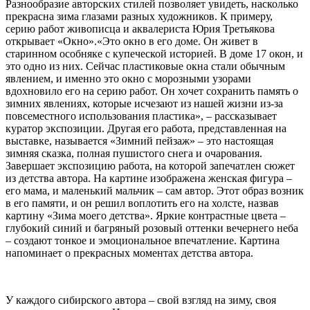
Разнообразие авторских стилей позволяет увидеть, насколько
прекрасна зима глазами разных художников. К примеру,
серию работ живописца и аквалериста Юрия Третьякова
открывает «Окно».«Это окно в его доме. Он живет в
старинном особняке с купеческой историей. В доме 17 окон, и
это одно из них. Сейчас пластиковые окна стали обычным
явлением, и именно это окно с морозными узорами
вдохновило его на серию работ. Он хочет сохранить память о
зимних явлениях, которые исчезают из нашей жизни из-за
повсеместного использования пластика», – рассказывает
куратор экспозиции. Другая его работа, представленная на
выставке, называется «Зимний пейзаж» – это настоящая
зимняя сказка, полная пушистого снега и очарования.
Завершает экспозицию работа, на которой запечатлен сюжет
из детства автора. На картине изображена женская фигура –
его мама, и маленький мальчик – сам автор. Этот образ возник
в его памяти, и он решил воплотить его на холсте, назвав
картину «Зима моего детства». Яркие контрастные цвета –
глубокий синий и багряный розовый оттенки вечернего неба
– создают тонкое и эмоциональное впечатление. Картина
напоминает о прекрасных моментах детства автора.
У каждого сибирского автора – свой взгляд на зиму, своя