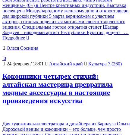
женщины» (0+) в Центре креативных индустрий. Выставка
посвящена Международному женскому дню и откроет двери
для широкой публики 5 марта вернисажем с участием
авторов, готовых поделиться мотивами своего творческого
видения. Специальным гостем открытия станет Шагдар
Зондуев – народный артист Республики Бурятия, доцент
…
Подробнее
Олеся Соснина
0
24 февраля / 18:01
Алтайский край
Культура
7 (260)
Кокошники четырех стихий:
алтайская мастерица превратила
модные аксессуары в настоящие
произведения искусства
Для художника-иллюстратора и дизайнера из Барнаула Ольги
Дороховой венцы и кокошники – это больше, чем просто
модные аксессуары. Она видит в них не только элементы