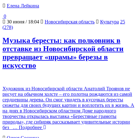
Елена Лейкина
0
30 июня / 18:04
Новосибирская область
Культура
25
(278)
Музыка бересты: как полковник в
отставке из Новосибирской области
превращает «шрамы» березы в
искусство
Художник из Новосибирской области Анатолий Троянов не
рисует на обычном холсте – его полотна рождаются из самой
сердцевины дерева. Он смог увидеть в кусочках бересты
сюжеты для своих будущих картин и воплотить их в жизнь. А
на днях в Новосибирском областном Доме народного
творчества открылась выставка «Берестяные грамоты
природы», где сибиряк рассказывает удивительные истории
без
… Подробнее
Олеся Соснина