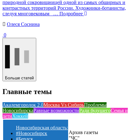
природной сокровищницей одной из самых обширных и
контрастных территорий России. Художники-ботанисты,
следуя многовековым
… Подробнее
Олеся Соснина
0
Больше статей
Главные темы
Академгородок 2.0
Москва Vs Сибирь
Проблемы
Новосибирска
Равные возможности
Ради будущего
Семья и
дети
Хоккей
Новосибирская область:
Архив газеты
#Новосибирск
"ЧС"
#Бердск