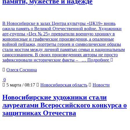
памяти, мужестве и надежде
В Новосибирске в залах Центра культуры «ЦК19» вновь
ожила память о Великой Отечественной войне. Художники
арт-группы «Цех № 25» превратили военную хронику в
живописные и графические произведения, а опаленные
войной пейзажи, портреты героев и символические образы
стали мостом между личной памятью семьи и национальным
самосознанием. В своих произведениях авторы не просто
зафиксировали исторические факты –
… Подробнее
Олеся Соснина
0
5 марта / 08:17
Новосибирская область
Новости
Новосибирские художники стали
лауреатами Всероссийского конкурса о
защитниках Отечества