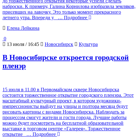
до торжественного открытия некоторые успели сделать
наброски. К примеру, Галина Корнилова изобразила земляков,
присевших на лавочку. Это только момент прекрасного
летнего утра. Впереди у
… Подробнее
Елена Лейкина
0
13 июля / 16:45
Новосибирск
Культура
В Новосибирске откроется городской
пленэр
15 июля в 11.00 в Первомайском сквере Новосибирска
состоится торжественное открытие городского пленэра. Этот
масштабный культурный проект, в котором художники-
импрессионисты выйдут на улицы и полтора месяца будут
рисовать картины с видами Новосибирска. Наблюдать за
процессом смогут жители и гости города. Лучшие работы
можно будет посмотреть на бесплатной образовательной
выставке в торговом центре «Галерея». Торжественное
открытие
… Подробнее