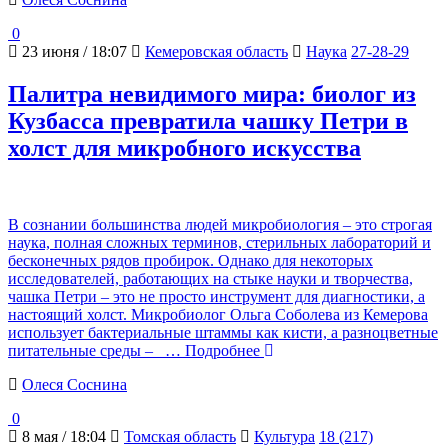
0
23 июня / 18:07
Кемеровская область
Наука
27-28-29
Палитра невидимого мира: биолог из
Кузбасса превратила чашку Петри в
холст для микробного искусства
В сознании большинства людей микробиология – это строгая
наука, полная сложных терминов, стерильных лабораторий и
бесконечных рядов пробирок. Однако для некоторых
исследователей, работающих на стыке науки и творчества,
чашка Петри – это не просто инструмент для диагностики, а
настоящий холст. Микробиолог Ольга Соболева из Кемерова
использует бактериальные штаммы как кисти, а разноцветные
питательные среды –
… Подробнее
Олеся Соснина
0
8 мая / 18:04
Томская область
Культура
18 (217)