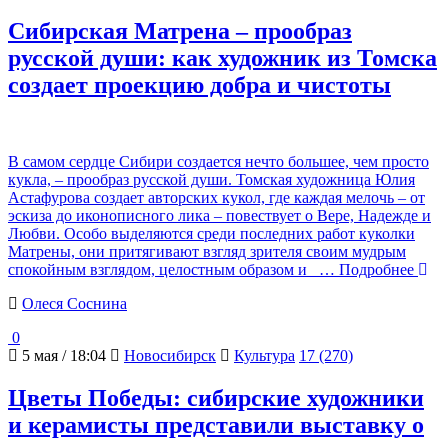
Сибирская Матрена – прообраз
русской души: как художник из Томска
создает проекцию добра и чистоты
В самом сердце Сибири создается нечто большее, чем просто
кукла, – прообраз русской души. Томская художница Юлия
Астафурова создает авторских кукол, где каждая мелочь – от
эскиза до иконописного лика – повествует о Вере, Надежде и
Любви. Особо выделяются среди последних работ куколки
Матрены, они притягивают взгляд зрителя своим мудрым
спокойным взглядом, целостным образом и
… Подробнее
Олеся Соснина
0
5 мая / 18:04
Новосибирск
Культура
17 (270)
Цветы Победы: сибирские художники
и керамисты представили выставку о