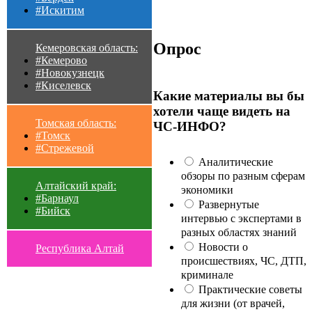
#Искитим
Опрос
Кемеровская область:
#Кемерово
#Новокузнецк
#Киселевск
Какие материалы вы бы
хотели чаще видеть на
Томская область:
ЧС-ИНФО?
#Томск
#Стрежевой
Аналитические
обзоры по разным сферам
Алтайский край:
экономики
#Барнаул
Развернутые
#Бийск
интервью с экспертами в
разных областях знаний
Новости о
Республика Алтай
происшествиях, ЧС, ДТП,
криминале
Практические советы
для жизни (от врачей,