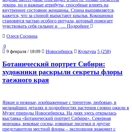
декора, но и важные атрибуты, способные влиять на
внутреннее состояние женщины. Спина выпрямляется,
кажется, что за спиной вырастают крылья. Кокошники
становятся частью особого ритуала, который помогает
чувствовать себя сильнее и
… Подробнее
Олеся Соснина
0
9 февраля / 18:09
Новосибирск
Культура
5 (258)
Ботанический портрет Сибири:
художники раскрыли секреты флоры
таежного края
Яркие и нежные, изображенные с трепетом, любовью, в
мельчайших деталях и подробностях растения словно ожили в
Музее природы Новосибирска. На днях здесь открылась
выставка «Ботанический портрет Сибири». Северная
морошка, вековые сосны, изящные лисички и другие
представители местной флоры – экспозиция знакомит с