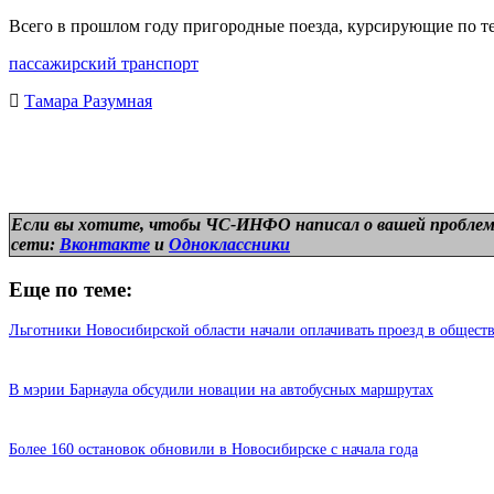
Всего в прошлом году пригородные поезда, курсирующие по тер
пассажирский транспорт
Тамара Разумная
Если вы хотите, чтобы ЧС-ИНФО написал о вашей проблем
сети:
Вконтакте
и
Одноклассники
Еще по теме:
Льготники Новосибирской области начали оплачивать проезд в общест
В мэрии Барнаула обсудили новации на автобусных маршрутах
Более 160 остановок обновили в Новосибирске с начала года