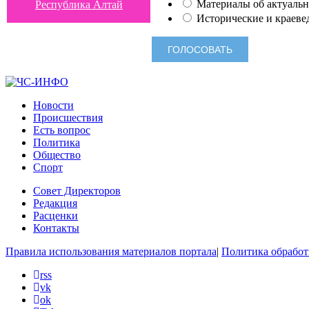
Материалы об актуальн
Республика Алтай
Исторические и краеве
Новости
Происшествия
Есть вопрос
Политика
Общество
Спорт
Совет Директоров
Редакция
Расценки
Контакты
Правила использования материалов портала
|
Политика обработ
rss
vk
ok