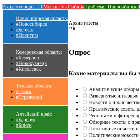
Академгородок 2.0
Москва Vs Сибирь
Проблемы Новосибирска
Новосибирская область:
Архив газеты
#Новосибирск
"ЧС"
#Бердск
#Искитим
Опрос
Кемеровская область:
#Кемерово
#Новокузнецк
#Киселевск
Какие материалы вы бы 
Томская область:
Аналитические обзоры 
#Томск
Развернутые интервью с
#Стрежевой
Новости о происшестви
Практические советы для
Алтайский край:
Репортажи и фоторепор
#Барнаул
Обзорные тексты о праз
#Бийск
Позитивные новости о п
Политические новости 