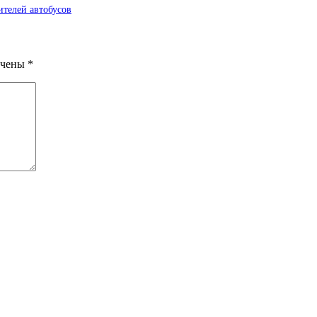
ителей автобусов
ечены
*