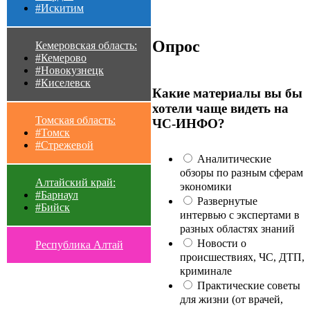
#Искитим
Опрос
Кемеровская область:
#Кемерово
#Новокузнецк
#Киселевск
Какие материалы вы бы
хотели чаще видеть на
Томская область:
ЧС-ИНФО?
#Томск
#Стрежевой
Аналитические
обзоры по разным сферам
Алтайский край:
экономики
#Барнаул
Развернутые
#Бийск
интервью с экспертами в
разных областях знаний
Новости о
Республика Алтай
происшествиях, ЧС, ДТП,
криминале
Практические советы
для жизни (от врачей,