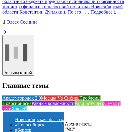
областного бюджета представил исполняющий обязанности
министра финансов и налоговой политики Новосибирской
области Константин Дуплякин. По его
… Подробнее
Олеся Соснина
0
Больше статей
Главные темы
Академгородок 2.0
Москва Vs Сибирь
Проблемы
Новосибирска
Равные возможности
Ради будущего
Семья и
дети
Хоккей
Новосибирская область:
Архив газеты
#Новосибирск
"ЧС"
#Бердск