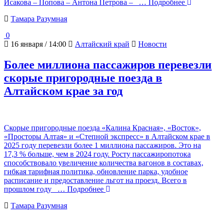
Исакова – Попова – Антона Петрова –
… Подробнее
Тамара Разумная
0
16 января / 14:00
Алтайский край
Новости
Более миллиона пассажиров перевезли
скорые пригородные поезда в
Алтайском крае за год
Скорые пригородные поезда «Калина Красная», «Восток»,
«Просторы Алтая» и «Степной экспресс» в Алтайском крае в
2025 году перевезли более 1 миллиона пассажиров. Это на
17,3 % больше, чем в 2024 году. Росту пассажиропотока
способствовало увеличение количества вагонов в составах,
гибкая тарифная политика, обновление парка, удобное
расписание и предоставление льгот на проезд. Всего в
прошлом году
… Подробнее
Тамара Разумная