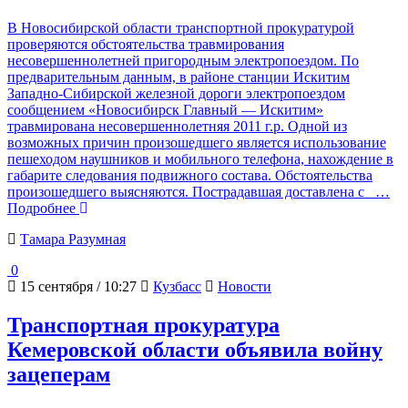
В Новосибирской области транспортной прокуратурой
проверяются обстоятельства травмирования
несовершеннолетней пригородным электропоездом. По
предварительным данным, в районе станции Искитим
Западно-Сибирской железной дороги электропоездом
сообщением «Новосибирск Главный — Искитим»
травмирована несовершеннолетняя 2011 г.р. Одной из
возможных причин произошедшего является использование
пешеходом наушников и мобильного телефона, нахождение в
габарите следования подвижного состава. Обстоятельства
произошедшего выясняются. Пострадавшая доставлена с
…
Подробнее
Тамара Разумная
0
15 сентября / 10:27
Кузбасс
Новости
Транспортная прокуратура
Кемеровской области объявила войну
зацеперам