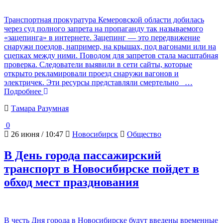
Транспортная прокуратура Кемеровской области добилась
через суд полного запрета на пропаганду так называемого
«зацепинга» в интернете. Зацепинг — это передвижение
снаружи поездов, например, на крышах, под вагонами или на
сцепках между ними. Поводом для запретов стала масштабная
проверка. Следователи выявили в сети сайты, которые
открыто рекламировали проезд снаружи вагонов и
электричек. Эти ресурсы представляли смертельно
…
Подробнее
Тамара Разумная
0
26 июня / 10:47
Новосибирск
Общество
В День города пассажирский
транспорт в Новосибирске пойдет в
обход мест празднования
В честь Дня города в Новосибирске будут введены временные