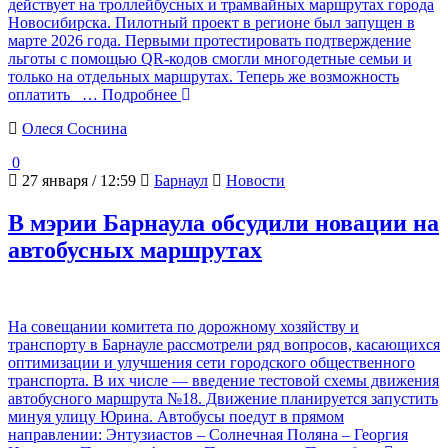
действует на троллейбусных и трамвайных маршрутах города
Новосибирска. Пилотный проект в регионе был запущен в
марте 2026 года. Первыми протестировать подтверждение
льготы с помощью QR-кодов смогли многодетные семьи и
только на отдельных маршрутах. Теперь же возможность
оплатить
… Подробнее
Олеся Соснина
0
27 января / 12:59
Барнаул
Новости
В мэрии Барнаула обсудили новации на
автобусных маршрутах
На совещании комитета по дорожному хозяйству и
транспорту в Барнауле рассмотрели ряд вопросов, касающихся
оптимизации и улучшения сети городского общественного
транспорта. В их числе — введение тестовой схемы движения
автобусного маршрута №18. Движение планируется запустить
минуя улицу Юрина. Автобусы поедут в прямом
направлении: Энтузиастов – Солнечная Поляна – Георгия