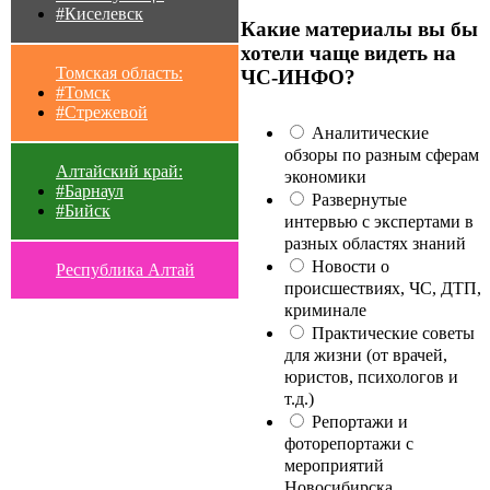
#Киселевск
Какие материалы вы бы
хотели чаще видеть на
Томская область:
ЧС-ИНФО?
#Томск
#Стрежевой
Аналитические
обзоры по разным сферам
Алтайский край:
экономики
#Барнаул
Развернутые
#Бийск
интервью с экспертами в
разных областях знаний
Новости о
Республика Алтай
происшествиях, ЧС, ДТП,
криминале
Практические советы
для жизни (от врачей,
юристов, психологов и
т.д.)
Репортажи и
фоторепортажи с
мероприятий
Новосибирска