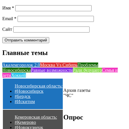
Имя
*
Email
*
Сайт
Главные темы
Академгородок 2.0
Москва Vs Сибирь
Проблемы
Новосибирска
Равные возможности
Ради будущего
Семья и
дети
Хоккей
Новосибирская область:
Архив газеты
#Новосибирск
"ЧС"
#Бердск
#Искитим
Опрос
Кемеровская область:
#Кемерово
#Новокузнецк