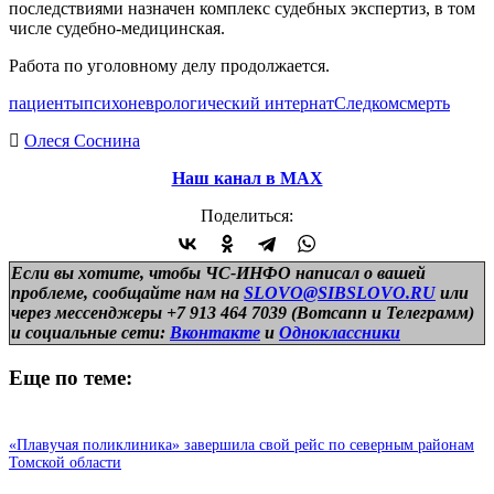
последствиями назначен комплекс судебных экспертиз, в том
числе судебно-медицинская.
Работа по уголовному делу продолжается.
пациенты
психоневрологический интернат
Следком
смерть
Олеся Соснина
Наш канал в МАХ
Поделиться:
Если вы хотите, чтобы ЧС-ИНФО написал о вашей
проблеме, сообщайте нам на
SLOVO@SIBSLOVO.RU
или
через мессенджеры +7 913 464 7039 (Вотсапп и Телеграмм)
и
социальные сети:
Вконтакте
и
Одноклассники
Еще по теме:
«Плавучая поликлиника» завершила свой рейс по северным районам
Томской области