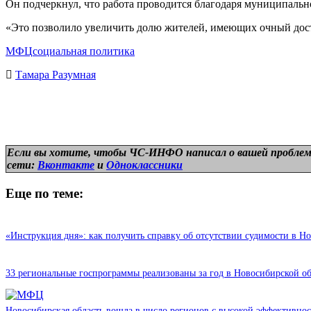
Он подчеркнул, что работа проводится благодаря муниципальн
«Это позволило увеличить долю жителей, имеющих очный досту
МФЦ
социальная политика
Тамара Разумная
Если вы хотите, чтобы ЧС-ИНФО написал о вашей проблем
сети:
Вконтакте
и
Одноклассники
Еще по теме:
«Инструкция дня»: как получить справку об отсутствии судимости в Н
33 региональные госпрограммы реализованы за год в Новосибирской о
Новосибирская область вошла в число регионов с высокой эффективно