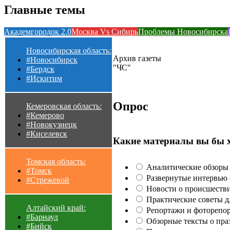
Главные темы
Академгородок 2.0
Москва Vs Сибирь
Проблемы Новосибирска
Новосибирская область:
Архив газеты
#Новосибирск
"ЧС"
#Бердск
#Искитим
Опрос
Кемеровская область:
#Кемерово
#Новокузнецк
#Киселевск
Какие материалы вы бы 
Томская область:
Аналитические обзоры 
#Томск
Развернутые интервью с
#Стрежевой
Новости о происшестви
Практические советы для
Алтайский край:
Репортажи и фоторепор
#Барнаул
Обзорные тексты о праз
#Бийск