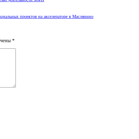
оциальных проектов на акселераторе в Маслянино
ечены
*