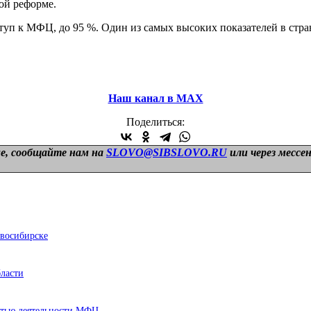
ой реформе.
п к МФЦ, до 95 %. Один из самых высоких показателей в стране
Наш канал в МАХ
Поделиться:
е, сообщайте нам на
SLOVO@SIBSLOVO.RU
или через мессе
овосибирске
бласти
стью деятельности МФЦ