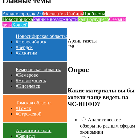
Главные темы
Академгородок 2.0
Москва Vs Сибирь
Проблемы
Новосибирска
Равные возможности
Ради будущего
Семья и
дети
Хоккей
Новосибирская область:
Архив газеты
#Новосибирск
"ЧС"
#Бердск
#Искитим
Опрос
Кемеровская область:
#Кемерово
#Новокузнецк
#Киселевск
Какие материалы вы бы
хотели чаще видеть на
Томская область:
ЧС-ИНФО?
#Томск
#Стрежевой
Аналитические
обзоры по разным сферам
Алтайский край:
экономики
#Барнаул