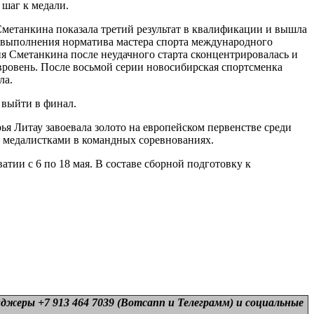
 шаг к медали.
метанкина показала третий результат в квалификации и вышла
я выполнения норматива мастера спорта международного
я Сметанкина после неудачного старта сконцентрировалась и
 вровень. После восьмой серии новосибирская спортсменка
ла.
 выйти в финал.
ья Литау завоевала золото на европейском первенстве среди
 медалистками в командных соревнованиях.
тии с 6 по 18 мая. В составе сборной подготовку к
нджеры +7 913 464 7039 (Вотсапп и Телеграмм) и
социальные