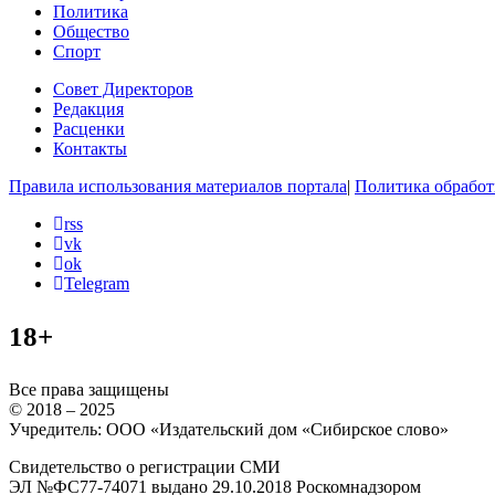
Политика
Общество
Спорт
Совет Директоров
Редакция
Расценки
Контакты
Правила использования материалов портала
|
Политика обработ
rss
vk
ok
Telegram
18+
Все права защищены
© 2018 – 2025
Учредитель: ООО «Издательский дом «Сибирское слово»
Свидетельство о регистрации СМИ
ЭЛ №ФС77-74071 выдано 29.10.2018 Роскомнадзором