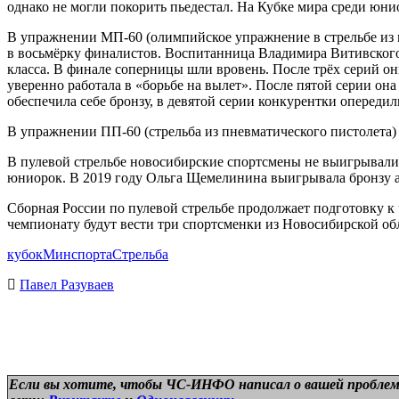
однако не могли покорить пьедестал. На Кубке мира среди юн
В упражнении МП-60 (олимпийское упражнение в стрельбе из м
в восьмёрку финалистов. Воспитанница Владимира Витивского
класса. В финале соперницы шли вровень. После трёх серий о
уверенно работала в «борьбе на вылет». После пятой серии о
обеспечила себе бронзу, в девятой серии конкурентки опереди
В упражнении ПП-60 (стрельба из пневматического пистолета)
В пулевой стрельбе новосибирские спортсмены не выигрывали н
юниорок. В 2019 году Ольга Щемелинина выигрывала бронзу а
Сборная России по пулевой стрельбе продолжает подготовку к 
чемпионату будут вести три спортсменки из Новосибирской об
кубок
Минспорта
Стрельба
Павел Разуваев
Если вы хотите, чтобы ЧС-ИНФО написал о вашей проблем