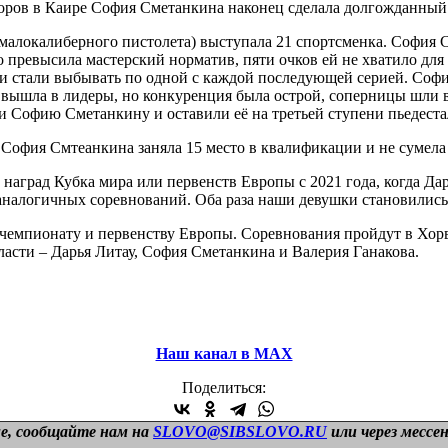
иоров в Каире София Сметанкина наконец сделала долгожданный
алокалиберного пистолета) выступала 21 спортсменка. София С
 превысила мастерский норматив, пяти очков ей не хватило дл
ни стали выбывать по одной с каждой последующей серией. Софи
на вышла в лидеры, но конкуренция была острой, соперницы шли
ли Софию Сметанкину и оставили её на третьей ступени пьедеста
 София Смтеанкина заняла 15 место в квалификации и не сумела
аград Кубка мира или первенств Европы с 2021 года, когда Дар
налогичных соревнований. Оба раза наши девушки становились
чемпионату и первенству Европы. Соревнования пройдут в Хорва
ласти – Дарья Литау, София Сметанкина и Валерия Ганакова.
Наш канал в МАХ
Поделиться:
е, сообщайте нам на
SLOVO@SIBSLOVO.RU
или через мессе