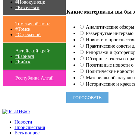
#Новокузнецк
#Киселевск
Какие материалы вы бы 
Томская область:
Аналитические обзоры 
#Томск
Развернутые интервью с
#Стрежевой
Новости о происшестви
Практические советы для
Алтайский край:
Репортажи и фоторепор
#Барнаул
Обзорные тексты о праз
#Бийск
Позитивные новости о п
Политические новости 
Материалы об актуальн
Республика Алтай
Исторические и краеве
Новости
Происшествия
Есть вопрос