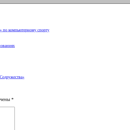
й» по компьютерному спорту
нованиях
 Содружества»
ечены
*