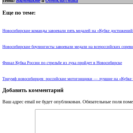
сети:
Вконтакте
и
Одноклассники
Еще по теме:
Новосибирские команды завоевали пять медалей на «Кубке достижени
Новосибирские боулингисты завоевали медали на всероссийских сорев
Финал Кубка России по стрельбе из лука пройдет в Новосибирске
Триумф новосибирцев: российские мотогонщики — лучшие на «Кубке
Добавить комментарий
Ваш адрес email не будет опубликован.
Обязательные поля пом