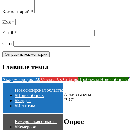
Комментарий
*
Имя
*
Email
*
Сайт
Главные темы
Академгородок 2.0
Москва Vs Сибирь
Проблемы Новосибирска
Новосибирская область:
Архив газеты
#Новосибирск
"ЧС"
#Бердск
#Искитим
Опрос
Кемеровская область:
#Кемерово