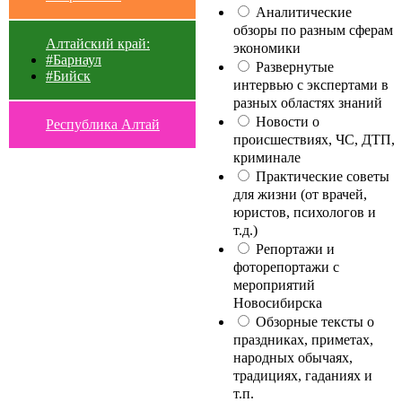
Аналитические
обзоры по разным сферам
Алтайский край:
экономики
#Барнаул
Развернутые
#Бийск
интервью с экспертами в
разных областях знаний
Новости о
Республика Алтай
происшествиях, ЧС, ДТП,
криминале
Практические советы
для жизни (от врачей,
юристов, психологов и
т.д.)
Репортажи и
фоторепортажи с
мероприятий
Новосибирска
Обзорные тексты о
праздниках, приметах,
народных обычаях,
традициях, гаданиях и
т.п.