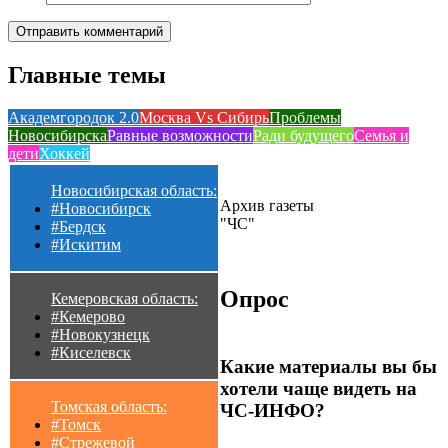
Главные темы
Академгородок 2.0
Москва Vs Сибирь
Проблемы
Новосибирска
Равные возможности
Ради будущего
Семья и
дети
Хоккей
Новосибирская область:
Архив газеты
#Новосибирск
"ЧС"
#Бердск
#Искитим
Опрос
Кемеровская область:
#Кемерово
#Новокузнецк
#Киселевск
Какие материалы вы бы
хотели чаще видеть на
Томская область:
ЧС-ИНФО?
#Томск
#Стрежевой