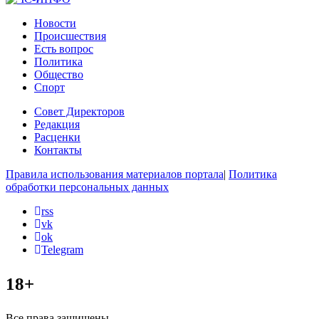
Новости
Происшествия
Есть вопрос
Политика
Общество
Спорт
Совет Директоров
Редакция
Расценки
Контакты
Правила использования материалов портала
|
Политика
обработки персональных данных
rss
vk
ok
Telegram
18+
Все права защищены