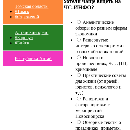
хотели чаще видеть на
Томская область:
ЧС-ИНФО?
#Томск
#Стрежевой
Аналитические
обзоры по разным сферам
Алтайский край:
экономики
#Барнаул
Развернутые
#Бийск
интервью с экспертами в
разных областях знаний
Новости о
Республика Алтай
происшествиях, ЧС, ДТП,
криминале
Практические советы
для жизни (от врачей,
юристов, психологов и
т.д.)
Репортажи и
фоторепортажи с
мероприятий
Новосибирска
Обзорные тексты о
праздниках, приметах,