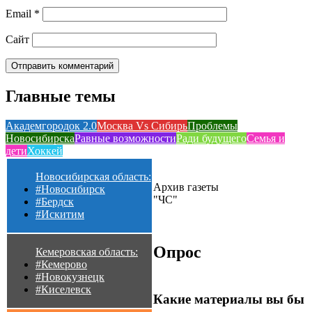
Email
*
Сайт
Главные темы
Академгородок 2.0
Москва Vs Сибирь
Проблемы
Новосибирска
Равные возможности
Ради будущего
Семья и
дети
Хоккей
Новосибирская область:
Архив газеты
#Новосибирск
"ЧС"
#Бердск
#Искитим
Опрос
Кемеровская область:
#Кемерово
#Новокузнецк
#Киселевск
Какие материалы вы бы