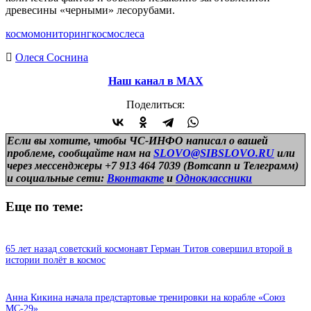
древесины «черными» лесорубами.
космомониторинг
космос
леса
Олеся Соснина
Наш канал в МАХ
Поделиться:
Если вы хотите, чтобы ЧС-ИНФО написал о вашей
проблеме, сообщайте нам на
SLOVO@SIBSLOVO.RU
или
через мессенджеры +7 913 464 7039 (Вотсапп и Телеграмм)
и
социальные сети:
Вконтакте
и
Одноклассники
Еще по теме:
65 лет назад советский космонавт Герман Титов совершил второй в
истории полёт в космос
Анна Кикина начала предстартовые тренировки на корабле «Союз
МС-29»