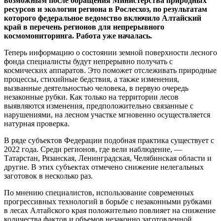
возможным после обращения Министерства природных
ресурсов и экологии региона в Рослесхоз, по результатам
которого федеральное ведомство включило Алтайский
край в перечень регионов для непрерывного
космомониторинга. Работа уже началась.
Теперь информацию о состоянии земной поверхности лесного
фонда специалисты будут непрерывно получать с
космических аппаратов. Это поможет отслеживать природные
процессы, стихийные бедствия, а также изменения,
вызванные деятельностью человека, в первую очередь
незаконные рубки. Как только на территории лесов
выявляются изменения, предположительно связанные с
нарушениями, на лесном участке мгновенно осуществляется
натурная проверка.
В ряде субъектов Федерации подобная практика существует с
2022 года. Среди регионов, где вели наблюдение, —
Татарстан, Рязанская, Ленинградская, Челябинская области и
другие. В этих субъектах отмечено снижение нелегальных
заготовок в несколько раз.
По мнению специалистов, использование современных
прогрессивных технологий в борьбе с незаконными рубками
в лесах Алтайского края положительно повлияет на снижение
количества фактов и объемов незаконно заготовленной