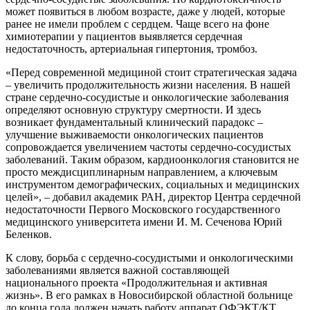
может появиться в любом возрасте, даже у людей, которые
ранее не имели проблем с сердцем. Чаще всего на фоне
химиотерапии у пациентов выявляется сердечная
недостаточность, артериальная гипертония, тромбоз.
«Перед современной медициной стоит стратегическая задача
– увеличить продолжительность жизни населения. В нашей
стране сердечно-сосудистые и онкологические заболевания
определяют основную структуру смертности. И здесь
возникает фундаментальный клинический парадокс –
улучшение выживаемости онкологических пациентов
сопровождается увеличением частоты сердечно-сосудистых
заболеваний. Таким образом, кардиоонкология становится не
просто междисциплинарным направлением, а ключевым
инструментом демографических, социальных и медицинских
целей», – добавил академик РАН, директор Центра сердечной
недостаточности Первого Московского государственного
медицинского университета имени И. М. Сеченова Юрий
Беленков.
К слову, борьба с сердечно-сосудистыми и онкологическими
заболеваниями является важной составляющей
национального проекта «Продолжительная и активная
жизнь». В его рамках в Новосибирской областной больнице
до конца года должен начать работу аппарат ОФЭКТ/КТ