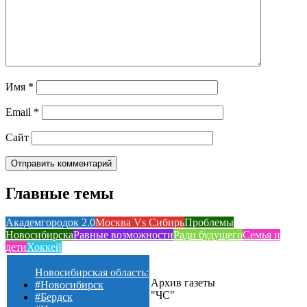
Имя
*
Email
*
Сайт
Главные темы
Академгородок 2.0
Москва Vs Сибирь
Проблемы
Новосибирска
Равные возможности
Ради будущего
Семья и
дети
Хоккей
Новосибирская область:
Архив газеты
#Новосибирск
"ЧС"
#Бердск