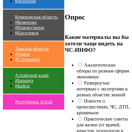
#Искитим
Опрос
Кемеровская область:
#Кемерово
#Новокузнецк
#Киселевск
Какие материалы вы бы
хотели чаще видеть на
Томская область:
ЧС-ИНФО?
#Томск
#Стрежевой
Аналитические
обзоры по разным сферам
Алтайский край:
экономики
#Барнаул
Развернутые
#Бийск
интервью с экспертами в
разных областях знаний
Новости о
Республика Алтай
происшествиях, ЧС, ДТП,
криминале
Практические советы
для жизни (от врачей,
юристов, психологов и