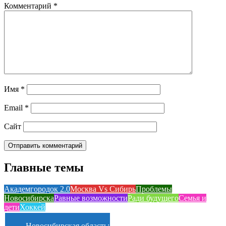
Комментарий
*
Имя
*
Email
*
Сайт
Главные темы
Академгородок 2.0
Москва Vs Сибирь
Проблемы
Новосибирска
Равные возможности
Ради будущего
Семья и
дети
Хоккей
Новосибирская область: