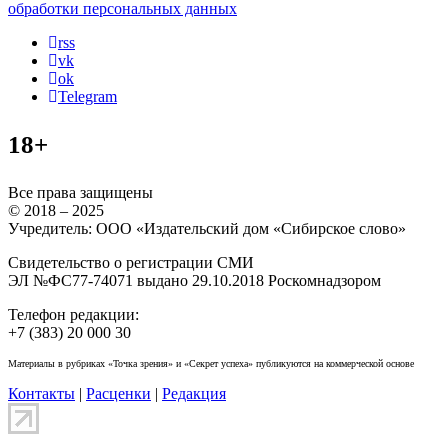
обработки персональных данных
rss
vk
ok
Telegram
18+
Все права защищены
© 2018 – 2025
Учредитель: ООО «Издательский дом «Сибирское слово»
Свидетельство о регистрации СМИ
ЭЛ №ФС77-74071 выдано 29.10.2018 Роскомнадзором
Телефон редакции:
+7 (383) 20 000 30
Материалы в рубриках «Точка зрения» и «Секрет успеха» публикуются на коммерческой основе
Контакты
|
Расценки
|
Редакция