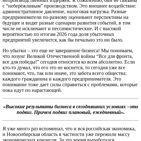
непроизводственных издержек. К сожалению, они не связаны
с “небережливым” производством. Это внешнее воздействие:
административное давление, налоговая нагрузка. Разные
предприниматели по-разному оценивают перспективы на
будущее и видят разные сценарии развития событий, в том
числе не исключают и пессимистические. И с высокой
вероятностью по итогам 2026 года доля убыточных
предприятий увеличится, как бы печально это ни было.
Но убытки – это еще не завершение бизнеса! Мы понимаем,
что лозунг Великой Отечественной войны “Все для фронта,
все для победы!” сегодня относится ко всем абсолютно. Если
кто-то думал, что его это не коснется, то сегодня уже все
понимают, что, так или иначе, это забота всего общества:
каждого гражданина и каждого предпринимателя. Это
понимание тоже дает силы справиться с проблемами, которые
пока идут по нарастающей.
«Высокие результаты бизнеса в сегодняшних условиях –это
подвиг. Причем подвиг плановый, ежедневный».
Я уже много раз вспоминал, что и вся российская экономика,
и Новосибирская область в частности уже пережили массу
экономических кризисов. За это время выработался