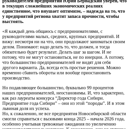
руководителей предприятий Юрий Бернадский уверен, что
в текущих сложнейших экономических реалиях
единственное, что внушает оптимизм, – надежда на то, что
у предприятий региона хватит запаса прочности, чтобы
выстоять.
«Я каждый день общаюсь с предпринимателями, с
руководителями малых, средних, крупных предприятий. И
вижу: несмотря ни на что, они продолжают заниматься своим
делом. Понимают: надо делать то, что должен, и тогда
обязательно будет результат. Делать шаг за шагом. И не
потому, что не могут остановиться, не по инерции. А потому,
что большинство предпринимателей не видят для себя
другого варианта. Да, всегда есть простые решения. Можно
временно сбавить обороты или вообще приостановить
производство.
Но подавляющее большинство, буквально 99 процентов
наших предпринимателей, неостановимы. И, что характерно,
как раз лауреаты конкурса “Директор года Сибири.
Предприятие года Сибири” – они из этой “породы”. И в этом
львиная доля их успеха.
Но, к сожалению, не все предприятия Новосибирской области
смогли справиться с вызовами конца 2025 – начала 2026 года,
особенно учитывая тревожные ожидания по увеличению