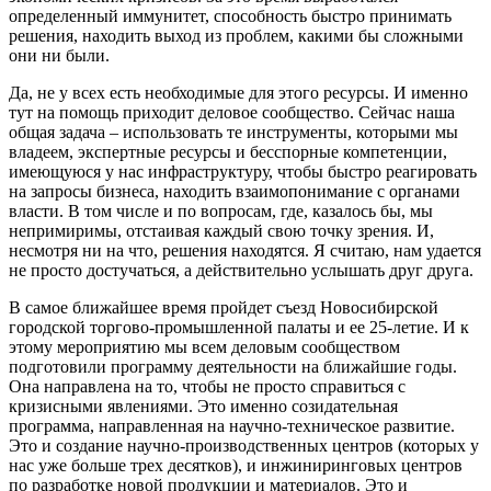
определенный иммунитет, способность быстро принимать
решения, находить выход из проблем, какими бы сложными
они ни были.
Да, не у всех есть необходимые для этого ресурсы. И именно
тут на помощь приходит деловое сообщество. Сейчас наша
общая задача – использовать те инструменты, которыми мы
владеем, экспертные ресурсы и бесспорные компетенции,
имеющуюся у нас инфраструктуру, чтобы быстро реагировать
на запросы бизнеса, находить взаимопонимание с органами
власти. В том числе и по вопросам, где, казалось бы, мы
непримиримы, отстаивая каждый свою точку зрения. И,
несмотря ни на что, решения находятся. Я считаю, нам удается
не просто достучаться, а действительно услышать друг друга.
В самое ближайшее время пройдет съезд Новосибирской
городской торгово-промышленной палаты и ее 25-летие. И к
этому мероприятию мы всем деловым сообществом
подготовили программу деятельности на ближайшие годы.
Она направлена на то, чтобы не просто справиться с
кризисными явлениями. Это именно созидательная
программа, направленная на научно-техническое развитие.
Это и создание научно-производственных центров (которых у
нас уже больше трех десятков), и инжиниринговых центров
по разработке новой продукции и материалов. Это и