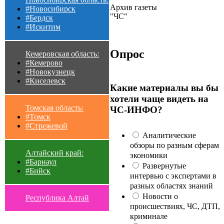
Архив газеты
#Новосибирск
"ЧС"
#Бердск
#Искитим
Опрос
Кемеровская область:
#Кемерово
#Новокузнецк
#Киселевск
Какие материалы вы бы
хотели чаще видеть на
Томская область:
ЧС-ИНФО?
#Томск
#Стрежевой
Аналитические
обзоры по разным сферам
Алтайский край:
экономики
#Барнаул
Развернутые
#Бийск
интервью с экспертами в
разных областях знаний
Новости о
Республика Алтай
происшествиях, ЧС, ДТП,
криминале