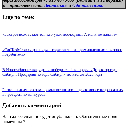
через мессенджеры +7 913 464 7039 (Вотсапп и Телеграмм)
и
социальные сети:
Вконтакте
и
Одноклассники
Еще по теме:
«Быстрее всех встает тот, кто упал последним. А мы и не падали»
«СибТехМеталл» расширяет горизонты: от промышленных заказов к
потребителю
В Новосибирске наградили победителей конкурса «Директор года
Сибири. Предприятие года Сибири» по итогам 2025 года
Региональным союзам промышленников надо активнее подключаться
к проведению конкурсов
Добавить комментарий
Ваш адрес email не будет опубликован.
Обязательные поля
помечены
*