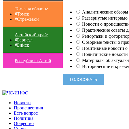
Томская область:
Аналитические обзоры 
#Томск
Развернутые интервью с
#Стрежевой
Новости о происшестви
Практические советы для
Алтайский край:
Репортажи и фоторепор
#Барнаул
Обзорные тексты о праз
#Бийск
Позитивные новости о п
Политические новости 
Материалы об актуальн
Республика Алтай
Исторические и краеве
Новости
Происшествия
Есть вопрос
Политика
Общество
Спорт