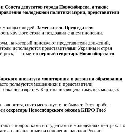
и Совета депутатов города Новосибирска, а также
правления молодежной политики мэрии, представители
 и молодых людей.
Заместитель Председателя
ость круглого стола и поздравил с днем пионерии.
орум, на который приезжают представители движений,
методы используются представителями Украины и стран
ой риск, — отметил
первый секретарь Новосибирского
ирского института мониторинга и развития образования
часто пользуются мошенники и представители
Точка невозврата». Картина посвящена тому, как молодых
 говорится, свято место пусто не бывает. Этот пробел
рен
секретарь Новосибирского обкома КПРФ Глеб
ботают с подростками и студентами в молодежных центрах. По
ятия, направленные на сплочение народов России,