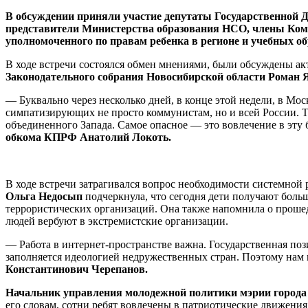
В обсуждении приняли участие депутаты Государственной Д
представители Министерства образования НСО, члены Ком
уполномоченного по правам ребенка в регионе и учебных о
В ходе встречи состоялся обмен мнениями, были обсуждены а
Законодательного собрания Новосибирской области Роман 
— Буквально через несколько дней, в конце этой недели, в М
симпатизирующих не просто коммунистам, но и всей России. Т
объединенного Запада. Самое опасное — это вовлечение в эту
обкома КПРФ Анатолий Локоть.
В ходе встречи затрагивался вопрос необходимости системной
Ольга Недосып
подчеркнула, что сегодня дети получают боль
террористических организаций. Она также напомнила о проше
людей вербуют в экстремистские организации.
— Работа в интернет-пространстве важна. Государственная пози
заполняется идеологией недружественных стран. Поэтому нам 
Константинович Черепанов.
Начальник управления молодежной политики мэрии города
его словам, сотни ребят вовлечены в патриотические движени