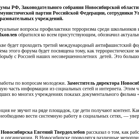
умы РФ, Законодательного собрания Новосибирской области 
мунистической партии Российской Федерации, сотрудники У
бразовательных учреждений.
ктуальные вопросы профилактики терроризма среди школьников
Яковлев
обратился ко всем присутствующим, обозначил актуальн
оскве будет проходить третий международный антифашистский ф
ема этого форума будет посвящена тому, как террористические 
 борьбу с Россией наших несовершеннолетних детей. Это больш
 работы по вопросам молодежи.
Заместитель директора Новосиб
шую часть информации из социальных сетей и интернета. Этим 
дших во многих учреждениях показах документального фильма «
ция не звучит на ряде площадок, где дети получают контент. Как
необходимо вести системную работу в социальных сетях, — уве
 Новосибирска Евгений Твердохлебов
рассказал о том, как ра
я и организации. В Новосибирске проводятся различные меропри