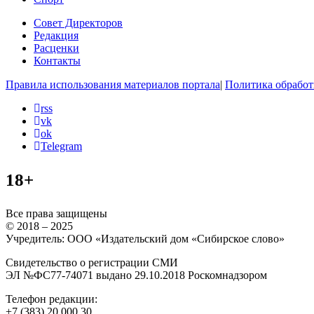
Совет Директоров
Редакция
Расценки
Контакты
Правила использования материалов портала
|
Политика обработ
rss
vk
ok
Telegram
18+
Все права защищены
© 2018 – 2025
Учредитель: ООО «Издательский дом «Сибирское слово»
Свидетельство о регистрации СМИ
ЭЛ №ФС77-74071 выдано 29.10.2018 Роскомнадзором
Телефон редакции:
+7 (383) 20 000 30