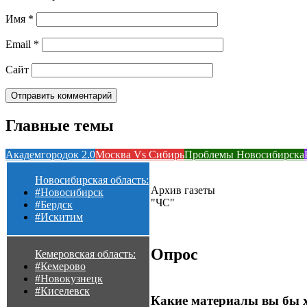
Имя
*
Email
*
Сайт
Главные темы
Академгородок 2.0
Москва Vs Сибирь
Проблемы Новосибирска
Новосибирская область:
Архив газеты
#Новосибирск
"ЧС"
#Бердск
#Искитим
Опрос
Кемеровская область:
#Кемерово
#Новокузнецк
#Киселевск
Какие материалы вы бы 