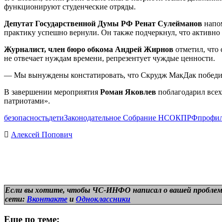
функционируют студенческие отряды.
Депутат Государственной Думы РФ Ренат Сулейманов
напом
практику успешно вернули. Он также подчеркнул, что активно 
Журналист, член бюро обкома Андрей Жирнов
отметил, что 
не отвечает нуждам времени, репрезентует чуждые ценности.
— Мы вынуждены констатировать, что Скрудж МакДак победил
В завершении мероприятия
Роман Яковлев
поблагодарил всех
патриотами».
безопасность
дети
Законодательное Собрание НСО
КПРФ
профил
Алексей Попович
Если вы хотите, чтобы ЧС-ИНФО написал о вашей проблем
сети:
Вконтакте
и
Одноклассники
Еще по теме: