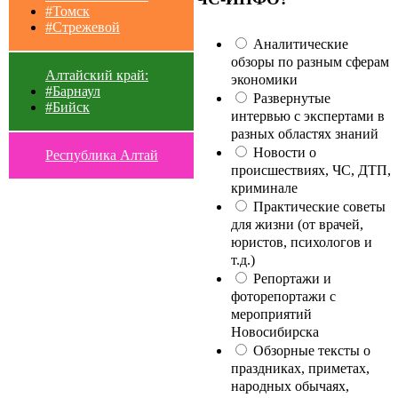
#Томск
#Стрежевой
Аналитические
обзоры по разным сферам
Алтайский край:
экономики
#Барнаул
Развернутые
#Бийск
интервью с экспертами в
разных областях знаний
Новости о
Республика Алтай
происшествиях, ЧС, ДТП,
криминале
Практические советы
для жизни (от врачей,
юристов, психологов и
т.д.)
Репортажи и
фоторепортажи с
мероприятий
Новосибирска
Обзорные тексты о
праздниках, приметах,
народных обычаях,