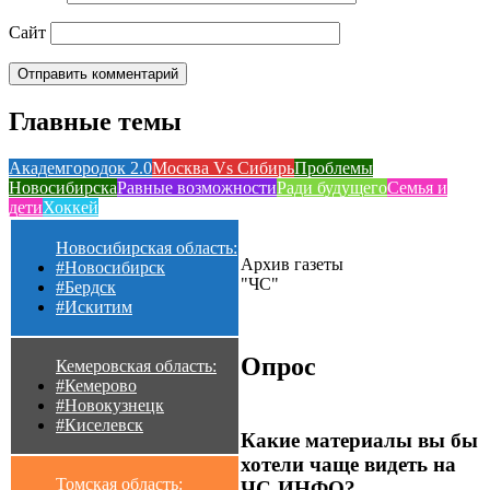
Сайт
Главные темы
Академгородок 2.0
Москва Vs Сибирь
Проблемы
Новосибирска
Равные возможности
Ради будущего
Семья и
дети
Хоккей
Новосибирская область:
Архив газеты
#Новосибирск
"ЧС"
#Бердск
#Искитим
Опрос
Кемеровская область:
#Кемерово
#Новокузнецк
#Киселевск
Какие материалы вы бы
хотели чаще видеть на
Томская область:
ЧС-ИНФО?