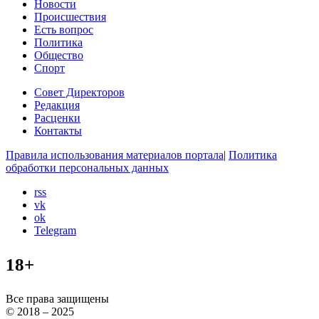
Новости
Происшествия
Есть вопрос
Политика
Общество
Спорт
Совет Директоров
Редакция
Расценки
Контакты
Правила использования материалов портала
|
Политика
обработки персональных данных
rss
vk
ok
Telegram
18+
Все права защищены
© 2018 – 2025