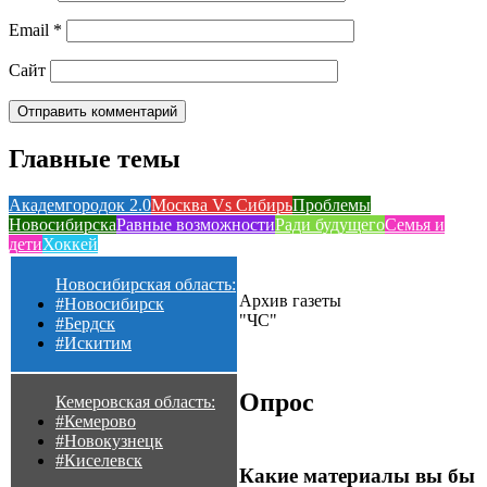
Email
*
Сайт
Главные темы
Академгородок 2.0
Москва Vs Сибирь
Проблемы
Новосибирска
Равные возможности
Ради будущего
Семья и
дети
Хоккей
Новосибирская область:
Архив газеты
#Новосибирск
"ЧС"
#Бердск
#Искитим
Опрос
Кемеровская область:
#Кемерово
#Новокузнецк
#Киселевск
Какие материалы вы бы