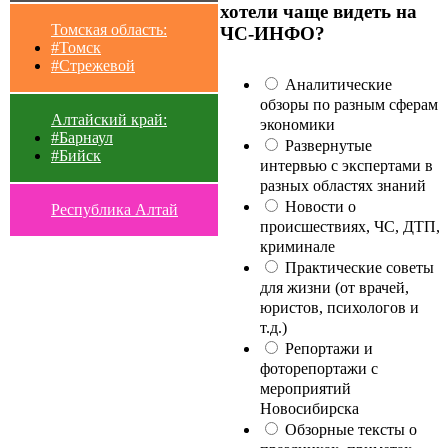
хотели чаще видеть на
Томская область:
ЧС-ИНФО?
#Томск
#Стрежевой
Аналитические
обзоры по разным сферам
Алтайский край:
экономики
#Барнаул
Развернутые
#Бийск
интервью с экспертами в
разных областях знаний
Новости о
Республика Алтай
происшествиях, ЧС, ДТП,
криминале
Практические советы
для жизни (от врачей,
юристов, психологов и
т.д.)
Репортажи и
фоторепортажи с
мероприятий
Новосибирска
Обзорные тексты о