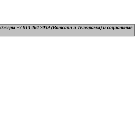
нджеры +7 913 464 7039 (Вотсапп и Телеграмм) и
социальные