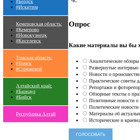
"ЧС"
#Бердск
#Искитим
Опрос
Кемеровская область:
#Кемерово
#Новокузнецк
#Киселевск
Какие материалы вы бы 
Томская область:
Аналитические обзоры 
#Томск
Развернутые интервью с
#Стрежевой
Новости о происшестви
Практические советы для
Алтайский край:
Репортажи и фоторепор
#Барнаул
Обзорные тексты о праз
#Бийск
Позитивные новости о п
Политические новости 
Материалы об актуальн
Республика Алтай
Исторические и краеве