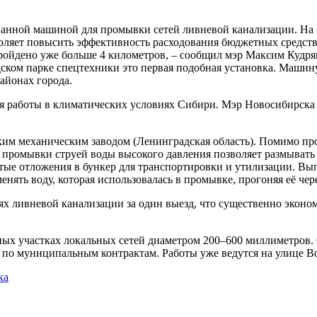
нной машиной для промывки сетей ливневой канализации. На 
оляет повысить эффективность расходования бюджетных средств
пройдено уже больше 4 километров, – сообщил мэр Максим Кудря
ком парке спецтехники это первая подобная установка. Машин
айонах города.
ля работы в климатических условиях Сибири. Мэр Новосибирск
м механическим заводом (Ленинградская область). Помимо проч
промывки струей воды высокого давления позволяет размывать
тые отложения в бункер для транспортировки и утилизации. В
нять воду, которая использовалась в промывке, прогоняя её чер
ях ливневой канализации за один выезд, что существенно эконо
ых участках локальных сетей диаметром 200–600 миллиметров.
по муниципальным контрактам. Работы уже ведутся на улице В
ка