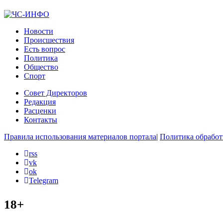
Новости
Происшествия
Есть вопрос
Политика
Общество
Спорт
Совет Директоров
Редакция
Расценки
Контакты
Правила использования материалов портала
|
Политика обработ
rss
vk
ok
Telegram
18+