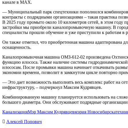
канале в MAX.
— Муниципальный парк спецтехники пополнился комбинирова
контракты с подрядными организациями – такая практика позв
В 2025 году промыто около 10 километров сетей, в этом году 
застройки мы приобрели каналопромывочную машину. В городс
специалисты прошли обучение и уже приступили к работам в р
Он также отметил, что приобретенная машина адаптирована д
оснащенность.
Каналопромывочная машина ОМЗ-612-02 произведена Охтински
функцию илососа. Также наличие системы гидродинамической 
илососам. После промывки машина начинает откачивать размы
экономии времени, позволит в замкнутом цикле повторно приме
— Это дает возможность выполнять весь комплекс работ на сет
инфраструктуру, – подчеркнул Максим Кудрявцев.
Комбинированную машину планируется использовать на сложн
большого диаметра. Они обслуживают подрядные организации 
Канализация
Мэр Максим Кудрявцев
мэрия Новосибирска
техни
Алексей Попович