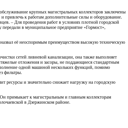
обслуживание крупных магистральных коллекторов заключены
 и привлечь к работам дополнительные силы и оборудование.
вцев. – Для проведения работ в условиях плотной городской
у передали в муниципальное предприятие «Гормост»,
а назвал её неоспоримым преимуществом высокую техническую
истки сетей ливневой канализации, она также выполняет
 тяжелые отложения и засоры, не поддающиеся стандартным
ыполнение одной машиной нескольких функций, помимо
ез фильтры.
мит ресурсы и значительно снижает нагрузку на городскую
 Он примыкает к магистральным и главным коллекторам
олочаевской в Дзержинском районе.