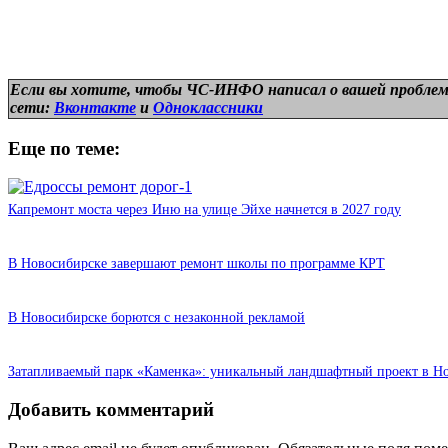
Если вы хотите, чтобы ЧС-ИНФО написал о вашей проблем
сети:
Вконтакте
и
Одноклассники
Еще по теме:
Капремонт моста через Иню на улице Эйхе начнется в 2027 году
В Новосибирске завершают ремонт школы по программе КРТ
В Новосибирске борются с незаконной рекламой
Затапливаемый парк «Каменка»: уникальный ландшафтный проект в Н
Добавить комментарий