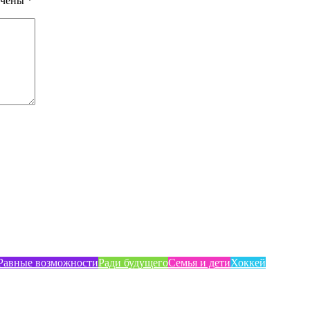
ечены
*
Равные возможности
Ради будущего
Семья и дети
Хоккей