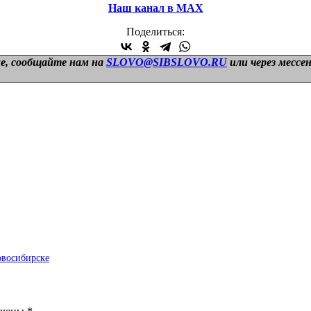
Наш канал в МАХ
Поделиться:
е, сообщайте нам на
SLOVO@SIBSLOVO.RU
или через мессе
овосибирске