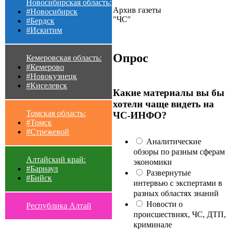
Новосибирская область:
Архив газеты
#Новосибирск
"ЧС"
#Бердск
#Искитим
Опрос
Кемеровская область:
#Кемерово
#Новокузнецк
#Киселевск
Какие материалы вы бы
хотели чаще видеть на
Томская область:
ЧС-ИНФО?
#Томск
#Стрежевой
Аналитические
обзоры по разным сферам
Алтайский край:
экономики
#Барнаул
Развернутые
#Бийск
интервью с экспертами в
разных областях знаний
Новости о
Республика Алтай
происшествиях, ЧС, ДТП,
криминале