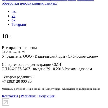
обработки персональных данных
rss
vk
ok
Telegram
18+
Все права защищены
© 2018 – 2025
Учредитель: ООО «Издательский дом «Сибирское слово»
Свидетельство о регистрации СМИ
ЭЛ №ФС77-74071 выдано 29.10.2018 Роскомнадзором
Телефон редакции:
+7 (383) 20 000 30
Материалы в рубриках «Точка зрения» и «Секрет успеха» публикуются на коммерческой основе
Контакты
|
Расценки
|
Редакция