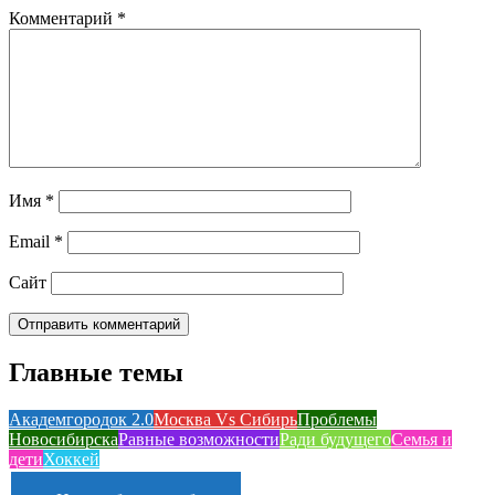
Комментарий
*
Имя
*
Email
*
Сайт
Главные темы
Академгородок 2.0
Москва Vs Сибирь
Проблемы
Новосибирска
Равные возможности
Ради будущего
Семья и
дети
Хоккей