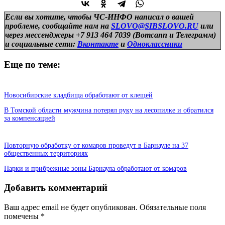
Если вы хотите, чтобы ЧС-ИНФО написал о вашей
проблеме, сообщайте нам на
SLOVO@SIBSLOVO.RU
или
через мессенджеры +7 913 464 7039 (Вотсапп и Телеграмм)
и
социальные сети:
Вконтакте
и
Одноклассники
Еще по теме:
Новосибирские кладбища обработают от клещей
В Томской области мужчина потерял руку на лесопилке и обратился
за компенсацией
Повторную обработку от комаров проведут в Барнауле на 37
общественных территориях
Парки и прибрежные зоны Барнаула обработают от комаров
Добавить комментарий
Ваш адрес email не будет опубликован.
Обязательные поля
помечены
*