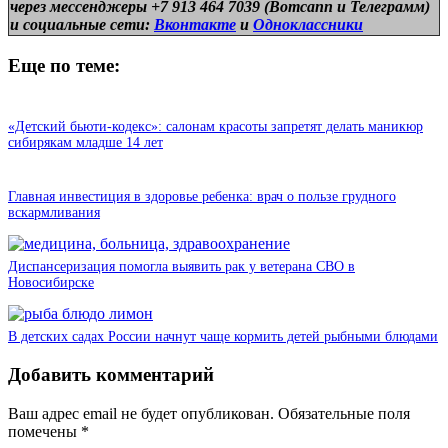
через мессенджеры +7 913 464 7039 (Вотсапп и Телеграмм)
и
социальные сети:
Вконтакте
и
Одноклассники
Еще по теме:
«Детский бьюти-кодекс»: салонам красоты запретят делать маникюр
сибирякам младше 14 лет
Главная инвестиция в здоровье ребенка: врач о пользе грудного
вскармливания
Диспансеризация помогла выявить рак у ветерана СВО в
Новосибирске
В детских садах России начнут чаще кормить детей рыбными блюдами
Добавить комментарий
Ваш адрес email не будет опубликован.
Обязательные поля
помечены
*