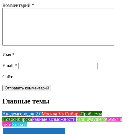
Комментарий
*
Имя
*
Email
*
Сайт
Главные темы
Академгородок 2.0
Москва Vs Сибирь
Проблемы
Новосибирска
Равные возможности
Ради будущего
Семья и
дети
Хоккей