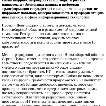
«День цифры». Мероприятие проходит в рамках
нацпроекта «Экономика данных и цифровая
трансформация государства» и направлено на развитие
цифровых навыков, кибербезопасность и профориентацию
школьников в сфере информационных технологий.
Проект «День цифры» стартовал в детских лагерях
Новосибирской области в рамках летней оздоровительной
кампании. Его цель — познакомить школьников с
современными технологиями, обучить основам
кибербезопасности и помочь сориентироваться в мире IT-
профессий.
Министр цифрового развития и связи Новосибирской области
Сергей Цукарь отметил, что работа по повышению цифровой
грамотности продолжается и на каникулах: «В течение
учебного года мы провели цикл «Уроков цифры»,
посвященных нейросетям, ИИ-агентам, анализу данных,
кибербезопасности, видеоплатформам. Работа по повышению
уровня цифровой грамотности продолжается и на каникулах.
Летом у детей больше свободного времени, которое они
проводят в соцсетях, мессенджерах, компьютерных играх,
поэтому вопросы защиты в цифровой среде не теряют
актуальности. Для лагерей разработана насыщенная
программа по ИТ-тематике. В партнерстве с ключевыми
технологическими компаниями подготовлены игры, квесты,