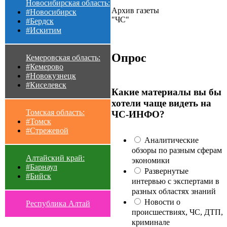
Новосибирская область:
Архив газеты
#Новосибирск
"ЧС"
#Бердск
#Искитим
Опрос
Кемеровская область:
#Кемерово
#Новокузнецк
#Киселевск
Какие материалы вы бы
хотели чаще видеть на
Томская область:
ЧС-ИНФО?
#Томск
#Стрежевой
Аналитические
обзоры по разным сферам
Алтайский край:
экономики
#Барнаул
Развернутые
#Бийск
интервью с экспертами в
разных областях знаний
Новости о
Республика Алтай
происшествиях, ЧС, ДТП,
криминале