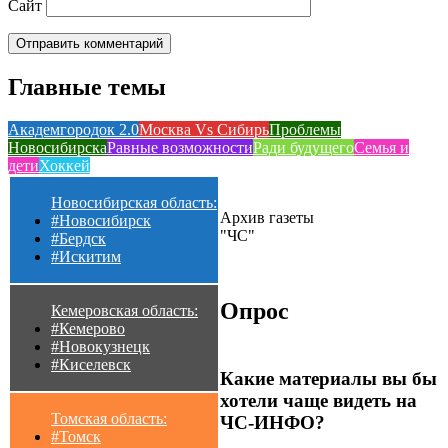
Сайт
Главные темы
Академгородок 2.0
Москва Vs Сибирь
Проблемы
Новосибирска
Равные возможности
Ради будущего
Семья и
дети
Хоккей
Новосибирская область:
Архив газеты
#Новосибирск
"ЧС"
#Бердск
#Искитим
Опрос
Кемеровская область:
#Кемерово
#Новокузнецк
#Киселевск
Какие материалы вы бы
хотели чаще видеть на
Томская область:
ЧС-ИНФО?
#Томск