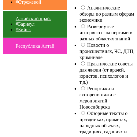
#Стрежевой
Аналитические
обзоры по разным сферам
Алтайский край:
экономики
#Барнаул
Развернутые
#Бийск
интервью с экспертами в
разных областях знаний
Новости о
Республика Алтай
происшествиях, ЧС, ДТП,
криминале
Практические советы
для жизни (от врачей,
юристов, психологов и
т.д.)
Репортажи и
фоторепортажи с
мероприятий
Новосибирска
Обзорные тексты о
праздниках, приметах,
народных обычаях,
традициях, гаданиях и