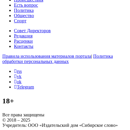
Есть вопрос
Политика
Общество
Спорт
Совет Директоров
Редакция
Расценки
Контакты
Правила использования материалов портала
|
Политика
обработки персональных данных
rss
vk
ok
Telegram
18+
Все права защищены
© 2018 – 2025
Учредитель: ООО «Издательский дом «Сибирское слово»