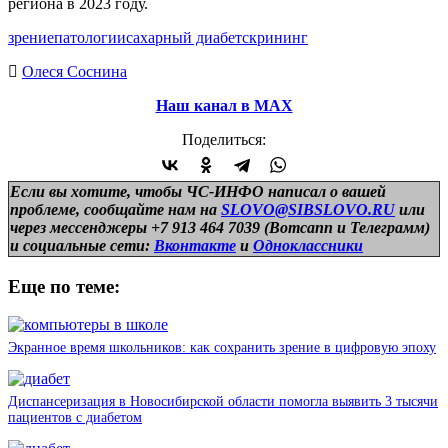
региона в 2023 году.
зрение
патологии
сахарный диабет
скрининг
Олеся Соснина
Наш канал в МАХ
Поделиться:
Если вы хотите, чтобы ЧС-ИНФО написал о вашей
проблеме, сообщайте нам на
SLOVO@SIBSLOVO.RU
или
через мессенджеры +7 913 464 7039 (Вотсапп и Телеграмм)
и
социальные сети:
Вконтакте
и
Одноклассники
Еще по теме:
Экранное время школьников: как сохранить зрение в цифровую эпоху
Диспансеризация в Новосибирской области помогла выявить 3 тысячи
пациентов с диабетом