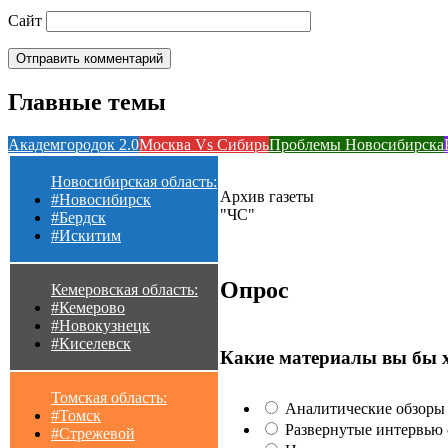
Сайт
Главные темы
Академгородок 2.0
Москва Vs Сибирь
Проблемы Новосибирска
Новосибирская область:
Архив газеты
#Новосибирск
"ЧС"
#Бердск
#Искитим
Опрос
Кемеровская область:
#Кемерово
#Новокузнецк
#Киселевск
Какие материалы вы бы 
Томская область:
Аналитические обзоры 
#Томск
Развернутые интервью с
#Стрежевой