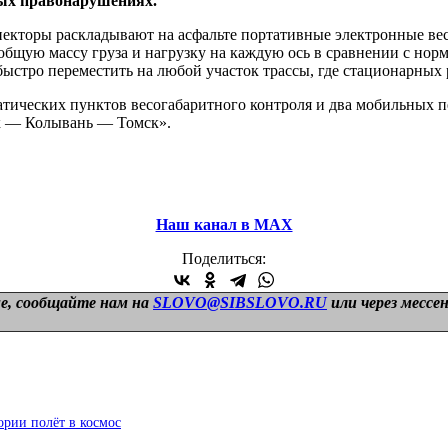
ных правонарушениях.
екторы раскладывают на асфальте портативные электронные вес
бщую массу груза и нагрузку на каждую ось в сравнении с нор
 быстро переместить на любой участок трассы, где стационарных
атических пунктов весогабаритного контроля и два мобильных п
ск — Колывань — Томск».
Наш канал в МАХ
Поделиться:
е, сообщайте нам на
SLOVO@SIBSLOVO.RU
или через мессе
ории полёт в космос