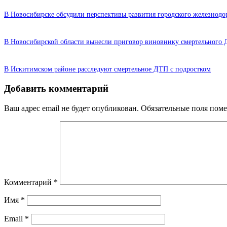
В Новосибирске обсудили перспективы развития городского железнодо
В Новосибирской области вынесли приговор виновнику смертельного
В Искитимском районе расследуют смертельное ДТП с подростком
Добавить комментарий
Ваш адрес email не будет опубликован.
Обязательные поля пом
Комментарий
*
Имя
*
Email
*