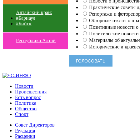
Новости о происшестви
Практические советы для
Алтайский край:
Репортажи и фоторепор
#Барнаул
Обзорные тексты о праз
#Бийск
Позитивные новости о п
Политические новости 
Материалы об актуальн
Республика Алтай
Исторические и краеве
Новости
Происшествия
Есть вопрос
Политика
Общество
Спорт
Совет Директоров
Редакция
Расценки