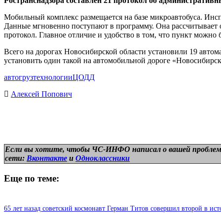
Ространснадзора составлен 21 протокол об административ
Мобильный комплекс размещается на базе микроавтобуса. Инсп
Данные мгновенно поступают в программу. Она рассчитывает о
протокол. Главное отличие и удобство в том, что пункт можно
Всего на дорогах Новосибирской области установили 19 автом
установить один такой на автомобильной дороге «Новосибир
авто
груз
технологии
ЦОДД
Алексей Попович
Если вы хотите, чтобы ЧС-ИНФО написал о вашей проблем
сети:
Вконтакте
и
Одноклассники
Еще по теме:
65 лет назад советский космонавт Герман Титов совершил второй в ист