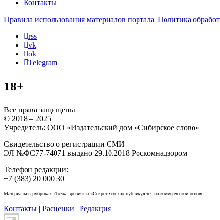
Контакты
Правила использования материалов портала
|
Политика обработ
rss
vk
ok
Telegram
18+
Все права защищены
© 2018 – 2025
Учредитель: ООО «Издательский дом «Сибирское слово»
Свидетельство о регистрации СМИ
ЭЛ №ФС77-74071 выдано 29.10.2018 Роскомнадзором
Телефон редакции:
+7 (383) 20 000 30
Материалы в рубриках «Точка зрения» и «Секрет успеха» публикуются на коммерческой основе
Контакты
|
Расценки
|
Редакция