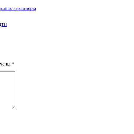
рожного транспорта
 ДТП
ечены
*