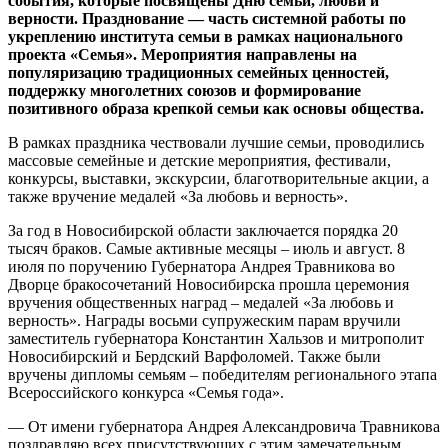
события, которые посвящены Дню семьи, любви и
верности. Празднование — часть системной работы по
укреплению института семьи в рамках национального
проекта «Семья». Мероприятия направлены на
популяризацию традиционных семейных ценностей,
поддержку многолетних союзов и формирование
позитивного образа крепкой семьи как основы общества.
В рамках праздника чествовали лучшие семьи, проводились
массовые семейные и детские мероприятия, фестивали,
конкурсы, выставки, экскурсии, благотворительные акции, а
также вручение медалей «За любовь и верность».
За год в Новосибирской области заключается порядка 20
тысяч браков. Самые активные месяцы – июль и август. 8
июля по поручению Губернатора Андрея Травникова во
Дворце бракосочетаний Новосибирска прошла церемония
вручения общественных наград – медалей «За любовь и
верность». Награды восьми супружеским парам вручили
заместитель губернатора Константин Хальзов и митрополит
Новосибирский и Бердский Варфоломей. Также были
вручены дипломы семьям – победителям регионального этапа
Всероссийского конкурса «Семья года».
— От имени губернатора Андрея Александровича Травникова
поздравляю всех присутствующих с этим замечательным