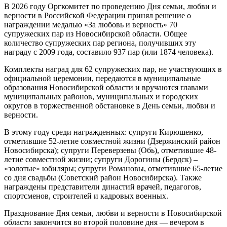
В 2026 году Оргкомитет по проведению Дня семьи, любви и
верности в Российской Федерации принял решение о
награждении медалью «За любовь и верность» 70
супружеских пар из Новосибирской области. Общее
количество супружеских пар региона, получивших эту
награду с 2009 года, составило 937 пар (или 1874 человека).
Комплекты наград для 62 супружеских пар, не участвующих в
официальной церемонии, передаются в муниципальные
образования Новосибирской области и вручаются главами
муниципальных районов, муниципальных и городских
округов в торжественной обстановке в День семьи, любви и
верности.
В этому году среди награжденных: супруги Кирюшенко,
отметившие 52-летие совместной жизни (Дзержинский район
Новосибирска); супруги Переверзевы (Обь), отметившие 48-
летие совместной жизни; супруги Дорогины (Бердск) –
«золотые» юбиляры; супруги Романовы, отметившие 65-летие
со дня свадьбы (Советский район Новосибирска). Также
награждены представители династий врачей, педагогов,
спортсменов, строителей и кадровых военных.
Празднование Дня семьи, любви и верности в Новосибирской
области закончится во второй половине дня — вечером в