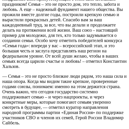
праздником! Семья – это не просто дом, это тепло, забота и
любовь. А еще – надежный фундамент нашего общества. Вы
прожили вместе долгие годы, построили крепкую семью и
вырастили прекрасных детей. Спасибо вам за ваш
каждодневный труд, за все, что вы делали и продолжаете
делать на протяжении всей жизни. Ваш союз – настоящий
пример для молодежи, для тех, кто только задумывается о
создании семьи. Особо хочу отметить победителей конкурса
«Семья года»: впереди у вас – всероссийский этап, и это
большая честь и заслуга представлять наш регион на
федеральном уровне. От всей души желаю, чтобы в ваших
семьях всегда царили счастье и любовь! – отметил Константин
Хальзов.
— Семья – это не просто близкие люди рядом, это наша сила и
наша опора. Когда мы видим такие крепкие, проверенные
годами союзы, понимаем: именно на этом держится страна.
Очень важно, что сегодня государство системно
поддерживает семью – и через нацпроекты, и через
конкретные меры, которые помогают семьям уверенно
смотреть в будущее, — отметил куратор направления
народной программы партии «Единая Россия» по поддержке
участников СВО и членов их семей, Герой России Владимир
Сайбель.