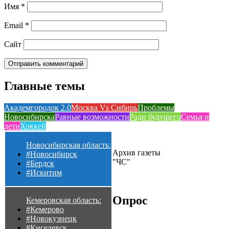
Имя
*
Email
*
Сайт
Главные темы
Академгородок 2.0
Москва Vs Сибирь
Проблемы
Новосибирска
Равные возможности
Ради будущего
Семья и
дети
Хоккей
Новосибирская область:
Архив газеты
#Новосибирск
"ЧС"
#Бердск
#Искитим
Опрос
Кемеровская область:
#Кемерово
#Новокузнецк
#Киселевск