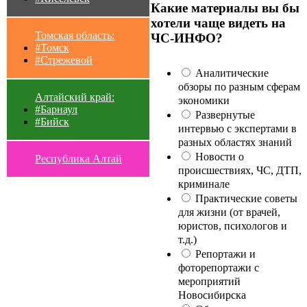
Какие материалы вы бы
хотели чаще видеть на
Томская область:
ЧС-ИНФО?
#Томск
#Стрежевой
Аналитические
обзоры по разным сферам
Алтайский край:
экономики
#Барнаул
Развернутые
#Бийск
интервью с экспертами в
разных областях знаний
Новости о
Республика Алтай
происшествиях, ЧС, ДТП,
криминале
Практические советы
для жизни (от врачей,
юристов, психологов и
т.д.)
Репортажи и
фоторепортажи с
мероприятий
Новосибирска