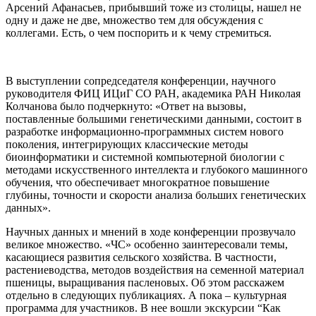
Арсений Афанасьев, прибывший тоже из столицы, нашел не
одну и даже не две, множество тем для обсуждения с
коллегами. Есть, о чем поспорить и к чему стремиться.
В выступлении сопредседателя конференции, научного
руководителя ФИЦ ИЦиГ СО РАН, академика РАН Николая
Колчанова было подчеркнуто: «Ответ на вызовы,
поставленные большими генетическими данными, состоит в
разработке информационно-программных систем нового
поколения, интегрирующих классические методы
биоинформатики и системной компьютерной биологии с
методами искусственного интеллекта и глубокого машинного
обучения, что обеспечивает многократное повышение
глубины, точности и скорости анализа больших генетических
данных».
Научных данных и мнений в ходе конференции прозвучало
великое множество. «ЧС» особенно заинтересовали темы,
касающиеся развития сельского хозяйства. В частности,
растениеводства, методов воздействия на семенной материал
пшеницы, выращивания пасленовых. Об этом расскажем
отдельно в следующих публикациях. А пока – культурная
программа для участников. В нее вошли экскурсии “Как