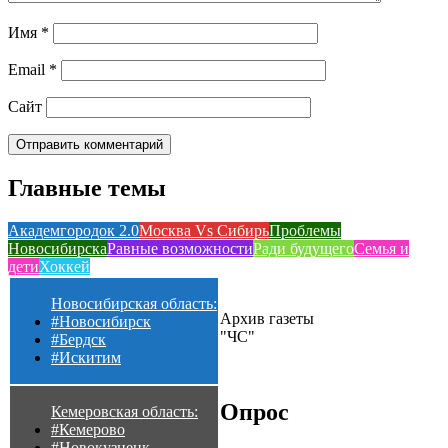
Имя
*
Email
*
Сайт
Главные темы
Академгородок 2.0
Москва Vs Сибирь
Проблемы
Новосибирска
Равные возможности
Ради будущего
Семья и
дети
Хоккей
Новосибирская область:
Архив газеты
#Новосибирск
"ЧС"
#Бердск
#Искитим
Опрос
Кемеровская область:
#Кемерово
#Новокузнецк