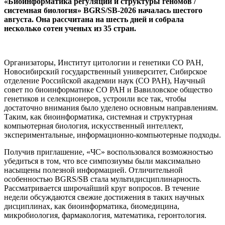
«Биоинформатика регуляции и структуры геномов /
системная биология» BGRS/SB-2026 началась шестого
августа. Она рассчитана на шесть дней и собрала
несколько сотен ученых из 35 стран.
Организаторы, Институт цитологии и генетики СО РАН,
Новосибирский государственный университет, Сибирское
отделение Российской академии наук (СО РАН), Научный
совет по биоинформатике СО РАН и Вавиловское общество
генетиков и селекционеров, устроили все так, чтобы
достаточно внимания было уделено основным направлениям.
Таким, как биоинформатика, системная и структурная
компьютерная биология, искусственный интеллект,
экспериментальные, информационно-компьютерные подходы.
Получив приглашение, «ЧС» воспользовался возможностью
убедиться в том, что все симпозиумы были максимально
насыщены полезной информацией. Отличительной
особенностью BGRS/SB стала мультидисциплинарность.
Рассматривается широчайший круг вопросов. В течение
недели обсуждаются свежие достижения в таких научных
дисциплинах, как биоинформатика, биомедицина,
микробиология, фармакология, математика, геронтология.