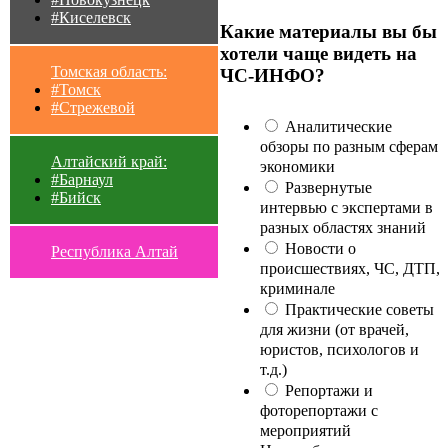
#Киселевск
Какие материалы вы бы
хотели чаще видеть на
Томская область:
ЧС-ИНФО?
#Томск
#Стрежевой
Аналитические
обзоры по разным сферам
Алтайский край:
экономики
#Барнаул
Развернутые
#Бийск
интервью с экспертами в
разных областях знаний
Новости о
Республика Алтай
происшествиях, ЧС, ДТП,
криминале
Практические советы
для жизни (от врачей,
юристов, психологов и
т.д.)
Репортажи и
фоторепортажи с
мероприятий