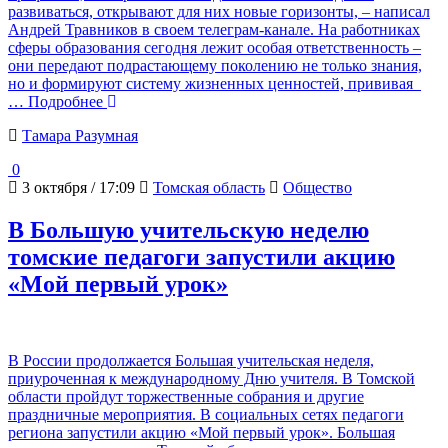
развиваться, открывают для них новые горизонты, – написал
Андрей Травников в своем телеграм-канале. На работниках
сферы образования сегодня лежит особая ответственность –
они передают подрастающему поколению не только знания,
но и формируют систему жизненных ценностей, прививая
… Подробнее
Тамара Разумная
0
3 октября / 17:09
Томская область
Общество
В Большую учительскую неделю
томские педагоги запустили акцию
«Мой первый урок»
В России продолжается Большая учительская неделя,
приуроченная к международному Дню учителя. В Томской
области пройдут торжественные собрания и другие
праздничные мероприятия. В социальных сетях педагоги
региона запустили акцию «Мой первый урок». Большая