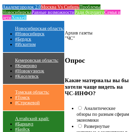
Академгородок 2.0
Москва Vs Сибирь
Проблемы
Новосибирска
Равные возможности
Ради будущего
Семья и
дети
Хоккей
Новосибирская область:
Архив газеты
#Новосибирск
"ЧС"
#Бердск
#Искитим
Опрос
Кемеровская область:
#Кемерово
#Новокузнецк
#Киселевск
Какие материалы вы бы
хотели чаще видеть на
Томская область:
ЧС-ИНФО?
#Томск
#Стрежевой
Аналитические
обзоры по разным сферам
Алтайский край:
экономики
#Барнаул
Развернутые
#Бийск