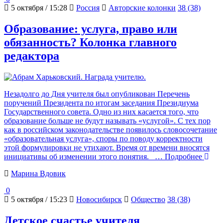
5 октября / 15:28
Россия
Авторские колонки
38 (38)
Образование: услуга, право или
обязанность? Колонка главного
редактора
Незадолго до Дня учителя был опубликован Перечень
поручений Президента по итогам заседания Президиума
Государственного совета. Одно из них касается того, что
образование больше не будут называть «услугой». С тех пор
как в российском законодательстве появилось словосочетание
«образовательная услуга», споры по поводу корректности
этой формулировки не утихают. Время от времени вносятся
инициативы об изменении этого понятия.
… Подробнее
Марина Вдовик
0
5 октября / 15:23
Новосибирск
Общество
38 (38)
Детское счастье учителя