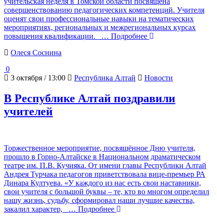
учительская неделя в Томской области посвящена
совершенствованию педагогических компетенций. Учителя
оценят свои профессиональные навыки на тематических
мероприятиях, региональных и межрегиональных курсах
повышения квалификации.
… Подробнее
Олеся Соснина
0
3 октября / 13:00
Республика Алтай
Новости
В Республике Алтай поздравили
учителей
Торжественное мероприятие, посвящённое Дню учителя,
прошло в Горно-Алтайске в Национальном драматическом
театре им. П.В. Кучияка. От имени главы Республики Алтай
Андрея Турчака педагогов приветствовала вице-премьер РА
Динара Култуева. «У каждого из нас есть свои наставники,
свои учителя с большой буквы – те, кто во многом определил
нашу жизнь, судьбу, сформировал наши лучшие качества,
закалил характер,
… Подробнее