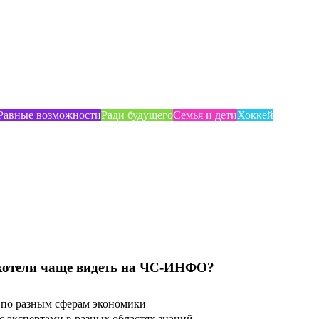
Равные возможности
Ради будущего
Семья и дети
Хоккей
хотели чаще видеть на ЧС-ИНФО?
по разным сферам экономики
 экспертами в разных областях знаний