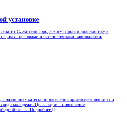
ой установке
гепатит C. Жители города могут пройти диагностику в
, рядом с торговыми и остановочными павильонами.
ля различных категорий населения организуют лекции по
и среди молодежи. Цель акции – повышение
ободной от
… Подробнее