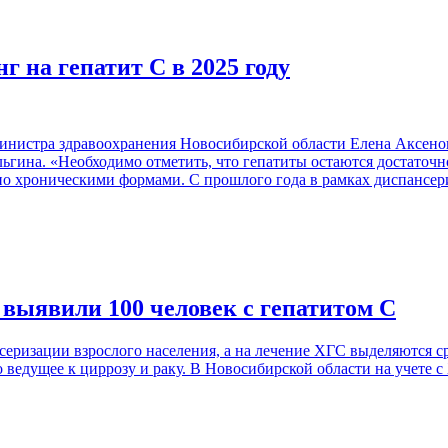
 на гепатит С в 2025 году
 министра здравоохранения Новосибирской области Елена Аксен
на. «Необходимо отметить, что гепатиты остаются достаточно 
енно хроническими формами. С прошлого года в рамках диспанс
 выявили 100 человек с гепатитом С
еризации взрослого населения, а на лечение ХГС выделяются сре
 ведущее к циррозу и раку. В Новосибирской области на учете с