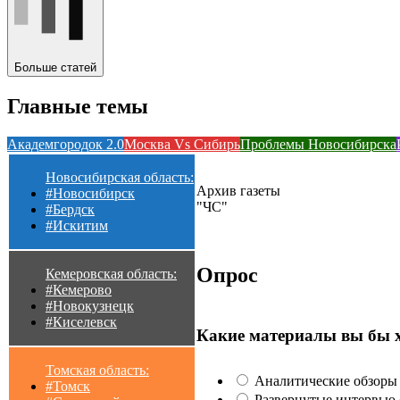
Больше статей
Главные темы
Академгородок 2.0
Москва Vs Сибирь
Проблемы Новосибирска
Новосибирская область:
Архив газеты
#Новосибирск
"ЧС"
#Бердск
#Искитим
Опрос
Кемеровская область:
#Кемерово
#Новокузнецк
#Киселевск
Какие материалы вы бы 
Томская область:
Аналитические обзоры 
#Томск
Развернутые интервью с