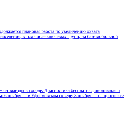
одолжается плановая работа по увеличению охвата
населения, в том числе ключевых групп, на базе мобильной
ает выезды в городе. Диагностика бесплатная, анонимная и
ам: 6 ноября — в Ефремовском сквере; 8 ноября — на проспекте