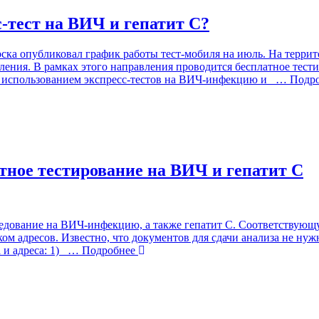
-тест на ВИЧ и гепатит С?
ка опубликовал график работы тест-мобиля на июль. На террит
ния. В рамках этого направления проводится бесплатное тестир
 использованием экспресс-тестов на ВИЧ-инфекцию и
… Подро
тное тестирование на ВИЧ и гепатит С
ледование на ВИЧ-инфекцию, а также гепатит C. Соответствую
м адресов. Известно, что документов для сдачи анализа не нужно
и адреса: 1)
… Подробнее