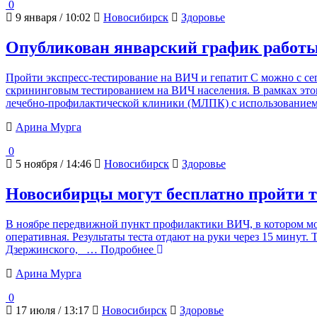
0
9 января / 10:02
Новосибирск
Здоровье
Опубликован январский график работы
Пройти экспресс-тестирование на ВИЧ и гепатит С можно с се
скрининговым тестированием на ВИЧ населения. В рамках этог
лечебно-профилактической клиники (МЛПК) с использование
Арина Мурга
0
5 ноября / 14:46
Новосибирск
Здоровье
Новосибирцы могут бесплатно пройти т
В ноябре передвижной пункт профилактики ВИЧ, в котором мож
оперативная. Результаты теста отдают на руки через 15 минут.
Дзержинского,
… Подробнее
Арина Мурга
0
17 июля / 13:17
Новосибирск
Здоровье