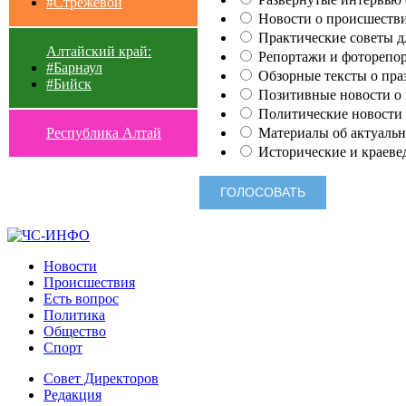
#Стрежевой
Новости о происшестви
Практические советы для
Алтайский край:
Репортажи и фоторепор
#Барнаул
Обзорные тексты о праз
#Бийск
Позитивные новости о п
Политические новости 
Материалы об актуальн
Республика Алтай
Исторические и краеве
Новости
Происшествия
Есть вопрос
Политика
Общество
Спорт
Совет Директоров
Редакция