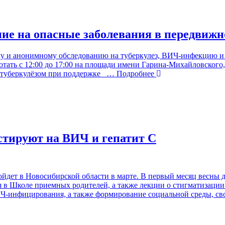
ие на опасные заболевания в передвижн
ому и анонимному обследованию на туберкулез, ВИЧ-инфекцию и 
отать с 12:00 до 17:00 на площади имени Гарина-Михайловского
 туберкулёзом при поддержке
… Подробнее
стируют на ВИЧ и гепатит С
ет в Новосибирской области в марте. В первый месяц весны д
 в Школе приемных родителей, а также лекции о стигматизаци
Ч-инфицирования, а также формирование социальной среды, св