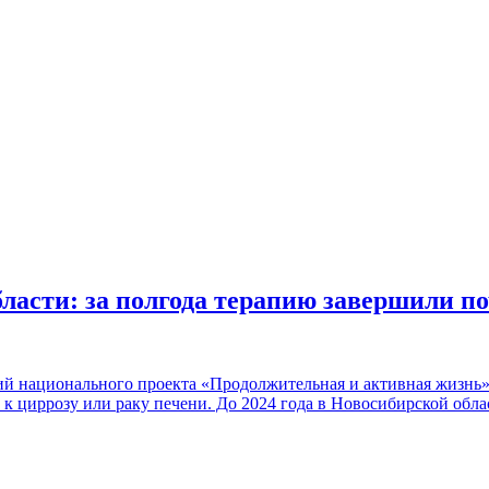
ласти: за полгода терапию завершили п
ий национального проекта «Продолжительная и активная жизнь»
ит к циррозу или раку печени. До 2024 года в Новосибирской об