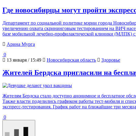
Где новосибирцы могут пройти экспресс
Департамент по социальной политике мэрии города Новосибирс
увеличению охвата скрининговым тестированием на ВИЧ населе
базе мобильной лечебно-профилактической клиники (МЛПК) с
Арина Мурга
0
13 января / 15:49
Новосибирская область
Здоровье
Жителей Бердска пригласили на беспла
Жителям Бердска стало доступно анонимное и бесплатное обс
Также власти поделились графиком работы тест-мобиля и списко
экспресс-тестирования. График работ на ближайшие три месяца 
0