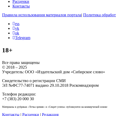
Расценки
Контакты
Правила использования материалов портала
|
Политика обработ
rss
vk
ok
Telegram
18+
Все права защищены
© 2018 – 2025
Учредитель: ООО «Издательский дом «Сибирское слово»
Свидетельство о регистрации СМИ
ЭЛ №ФС77-74071 выдано 29.10.2018 Роскомнадзором
Телефон редакции:
+7 (383) 20 000 30
Материалы в рубриках «Точка зрения» и «Секрет успеха» публикуются на коммерческой основе
Контакты
|
Расценки
|
Редакция