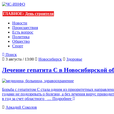
ГЛАВНОЕ:
День строителя
Новости
Происшествия
Есть вопрос
Политика
Общество
Спорт
Поиск
3 августа / 13:00
Новосибирск
Здоровье
Лечение гепатита С в Новосибирской об
Борьба с гепатитом С стала одним из приоритетных направлен
годами не подозревать о болезни, а без лечения вирус привод
в год за счет областного
… Подробнее
Аркадий Соколов