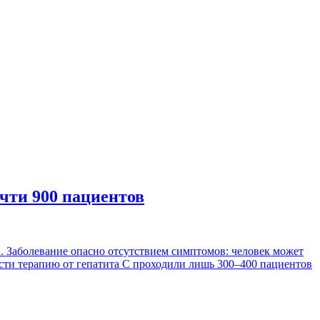
очти 900 пациентов
. Заболевание опасно отсутствием симптомов: человек может
ласти терапию от гепатита С проходили лишь 300–400 пациентов