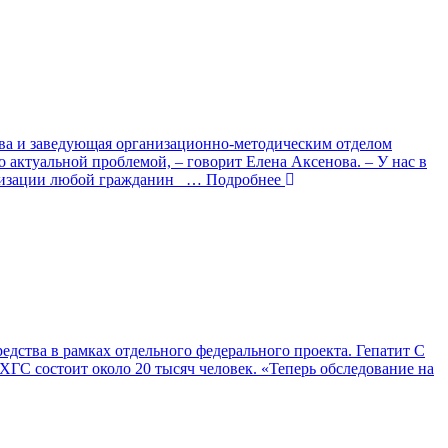
ова и заведующая организационно-методическим отделом
актуальной проблемой, – говорит Елена Аксенова. – У нас в
еризации любой гражданин
… Подробнее
дства в рамках отдельного федерального проекта. Гепатит С
 ХГС состоит около 20 тысяч человек. «Теперь обследование на