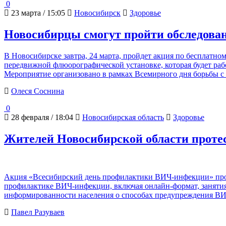
0
23 марта / 15:05
Новосибирск
Здоровье
Новосибирцы смогут пройти обследован
В Новосибирске завтра, 24 марта, пройдет акция по бесплатн
передвижной флюорографической установке, которая будет раб
Мероприятие организовано в рамках Всемирного дня борьбы с
Олеся Соснина
0
28 февраля / 18:04
Новосибирская область
Здоровье
Жителей Новосибирской области проте
Акция «Всесибирский день профилактики ВИЧ-инфекции» пройд
профилактике ВИЧ-инфекции, включая онлайн-формат, занятия
информированности населения о способах предупреждения ВИ
Павел Разуваев