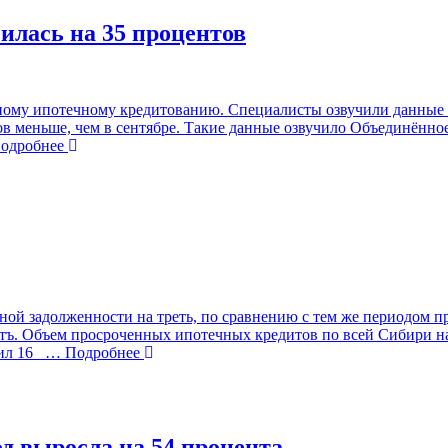
илась на 35 процентов
ному ипотечному кредитованию. Специалисты озвучили данные з
ов меньше, чем в сентябре. Такие данные озвучило Объединённо
дробнее
ой задолженности на треть, по сравнению с тем же периодом пр
тъ. Объем просроченных ипотечных кредитов по всей Сибири на 
ил 16
… Подробнее
д выросла на 54 процента