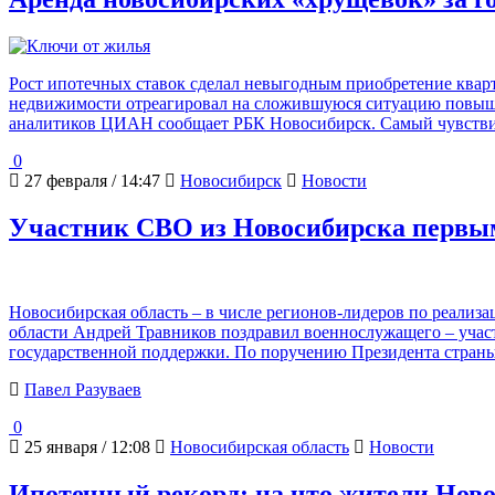
Рост ипотечных ставок сделал невыгодным приобретение кварт
недвижимости отреагировал на сложившуюся ситуацию повышени
аналитиков ЦИАН сообщает РБК Новосибирск. Самый чувств
0
27 февраля / 14:47
Новосибирск
Новости
Участник СВО из Новосибирска первым
Новосибирская область – в числе регионов-лидеров по реали
области Андрей Травников поздравил военнослужащего – учас
государственной поддержки. По поручению Президента стран
Павел Разуваев
0
25 января / 12:08
Новосибирская область
Новости
Ипотечный рекорд: на что жители Ново