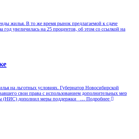
нды жилья. В то же время рынок предлагаемой к сдаче
год увеличилась на 25 процентов, об этом со ссылкой на
ке
илья на льготных условиях. Губернатор Новосибирской
вавшего свои права с использованием дополнительных мер
мы (НИС) дополнил меры поддержки
… Подробнее