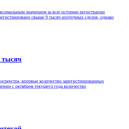
максимальным значением за всю историю регистрации
регистрировано свыше 9 тысяч ипотечных сделок, однако
0 тысяч
осреестра, впервые количество зарегистрированных
нении с октябрем текущего года количество
потекой