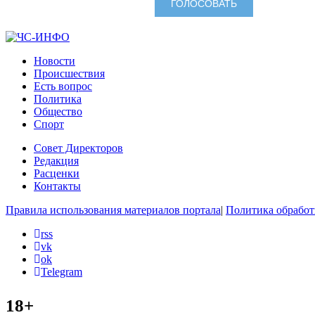
Новости
Происшествия
Есть вопрос
Политика
Общество
Спорт
Совет Директоров
Редакция
Расценки
Контакты
Правила использования материалов портала
|
Политика обработ
rss
vk
ok
Telegram
18+