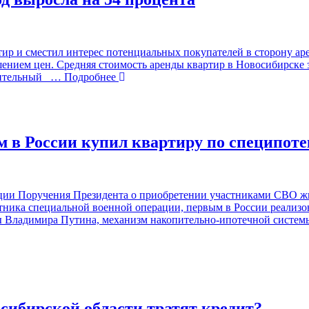
ир и сместил интерес потенциальных покупателей в сторону аре
ем цен. Средняя стоимость аренды квартир в Новосибирске за 
ительный
… Подробнее
 в России купил квартиру по специпоте
зации Поручения Президента о приобретении участниками СВО ж
тника специальной военной операции, первым в России реализо
ы Владимира Путина, механизм накопительно-ипотечной систе
сибирской области тратят кредит?