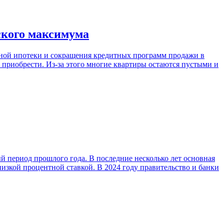
ского максимума
отной ипотеки и сокращения кредитных программ продажи в
 приобрести. Из-за этого многие квартиры остаются пустыми и
ый период прошлого года. В последние несколько лет основная
низкой процентной ставкой. В 2024 году правительство и банки