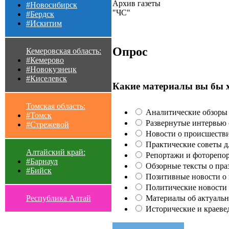
Архив газеты
#Новосибирск
"ЧС"
#Бердск
#Искитим
Опрос
Кемеровская область:
#Кемерово
#Новокузнецк
#Киселевск
Какие материалы вы бы 
Томская область:
Аналитические обзоры 
#Томск
Развернутые интервью с
#Стрежевой
Новости о происшестви
Практические советы для
Алтайский край:
Репортажи и фоторепор
#Барнаул
Обзорные тексты о праз
#Бийск
Позитивные новости о п
Политические новости 
Материалы об актуальн
Республика Алтай
Исторические и краеве