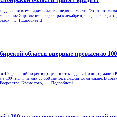
х сделок по всем видам объектов недвижимости. Это является 
иональное Управление Росреестра в декабре прошедшего года за
сделок.
… Подробнее
бирской области впервые превысило 10
и 450 решений по регистрации ипотек в день. По информации Р
в 100 тысяч, из них 53 568 сделок приходится на жилье. В срав
Росреестре. Кроме того,
… Подробнее
 1200 раз воспользовались льготной и