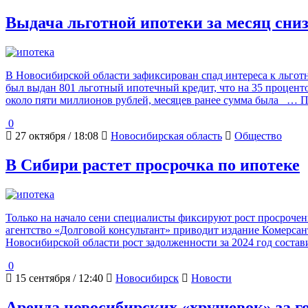
Выдача льготной ипотеки за месяц сниз
В Новосибирской области зафиксирован спад интереса к льгот
был выдан 801 льготный ипотечный кредит, что на 35 процент
около пяти миллионов рублей, месяцев ранее сумма была
… По
0
27 октября / 18:08
Новосибирская область
Общество
В Сибири растет просрочка по ипотеке
Только на начало сени специалисты фиксируют рост просроченн
агентство «Долговой консультант» приводит издание Комерсан
Новосибирской области рост задолженности за 2024 год состав
0
15 сентября / 12:40
Новосибирск
Новости
Аренда новосибирских «хрущевок» за го