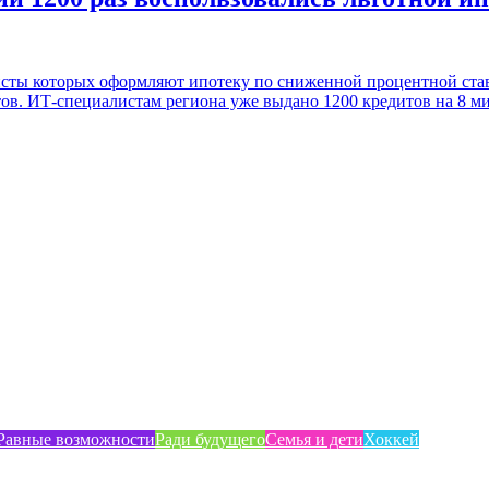
исты которых оформляют ипотеку по сниженной процентной став
в. ИТ-специалистам региона уже выдано 1200 кредитов на 8 милл
Равные возможности
Ради будущего
Семья и дети
Хоккей