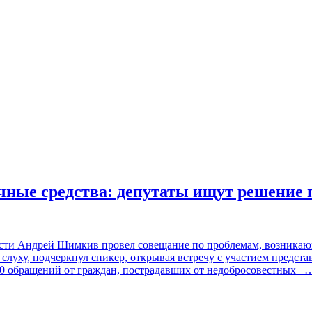
ечные средства: депутаты ищут решение
сти Андрей Шимкив провел совещание по проблемам, возникающ
 слуху, подчеркнул спикер, открывая встречу с участием предс
70 обращений от граждан, пострадавших от недобросовестных
…