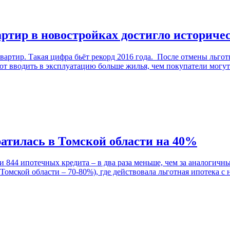
ртир в новостройках достигло историче
квартир. Такая цифра бьёт рекорд 2016 года. После отмены льг
ют вводить в эксплуатацию больше жилья, чем покупатели могут
ратилась в Томской области на 40%
 844 ипотечных кредита – в два раза меньше, чем за аналогичн
омской области – 70-80%), где действовала льготная ипотека с 