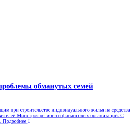
 проблемы обманутых семей
им при строительстве индивидуального жилья на средства
тавителей Минстроя региона и финансовых организаций. С
 Подробнее