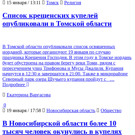
15 января / 13:11
Томск
Религия
Список крещенских купелей
опубликовали в Томской области
В Томской области опубликовали список освященных
иорданей, которые организуют 19 января по случаю
праздника Крещения Господня. В этом году в Томске иордань
будет обустроена на правом берегу реки Томи, рядом с
пересечением улиц Трифонова и Мусы Джалиля. Купания
начнутся в 12:30 и завершатся в 21:00. Также в микрорайоне
Северный парк озера Щучьего купания пройдут с
…
Подробнее
Екатерина Варгасова
0
19 января / 17:58
Новосибирская область
Общество
В Новосибирской области более 10
тысяч человек окунулись в купелях