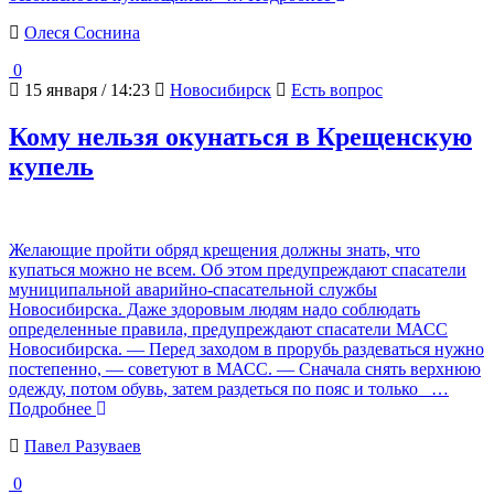
Олеся Соснина
0
15 января / 14:23
Новосибирск
Есть вопрос
Кому нельзя окунаться в Крещенскую
купель
Желающие пройти обряд крещения должны знать, что
купаться можно не всем. Об этом предупреждают спасатели
муниципальной аварийно-спасательной службы
Новосибирска. Даже здоровым людям надо соблюдать
определенные правила, предупреждают спасатели МАСС
Новосибирска. — Перед заходом в прорубь раздеваться нужно
постепенно, — советуют в МАСС. — Сначала снять верхнюю
одежду, потом обувь, затем раздеться по пояс и только
…
Подробнее
Павел Разуваев
0