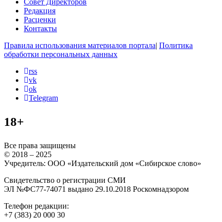
Совет Директоров
Редакция
Расценки
Контакты
Правила использования материалов портала
|
Политика
обработки персональных данных
rss
vk
ok
Telegram
18+
Все права защищены
© 2018 – 2025
Учредитель: ООО «Издательский дом «Сибирское слово»
Свидетельство о регистрации СМИ
ЭЛ №ФС77-74071 выдано 29.10.2018 Роскомнадзором
Телефон редакции:
+7 (383) 20 000 30