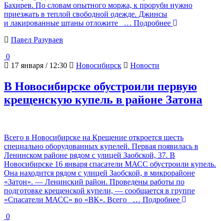
Бахирев. По словам опытного моржа, к проруби нужно
приезжать в теплой свободной одежде. Джинсы
и лакированные штаны отложите
… Подробнее
Павел Разуваев
0
17 января / 12:30
Новосибирск
Новости
В Новосибирске обустроили первую
крещенскую купель в районе Затона
Всего в Новосибирске на Крещение откроется шесть
специально оборудованных купелей. Первая появилась в
Ленинском районе рядом с улицей Заобской, 37. В
Новосибирске 16 января спасатели МАСС обустроили купель.
Она находится рядом с улицей Заобской, в микрорайоне
«Затон». — Ленинский район. Проведены работы по
подготовке крещенской купели, — сообщается в группе
«Спасатели МАСС» во «ВК». Всего
… Подробнее
0