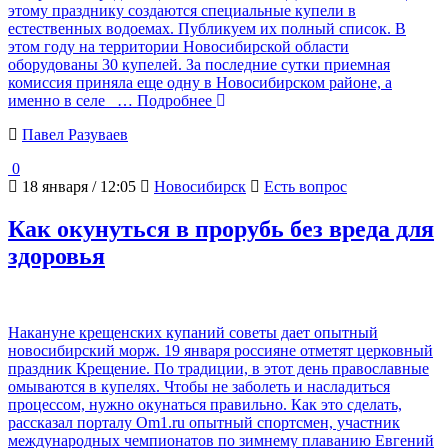
этому празднику создаются специальные купели в
естественных водоемах. Публикуем их полный список. В
этом году на территории Новосибирской области
оборудованы 30 купелей. За последние сутки приемная
комиссия приняла еще одну в Новосибирском районе, а
именно в селе
… Подробнее
Павел Разуваев
0
18 января / 12:05
Новосибирск
Есть вопрос
Как окунуться в прорубь без вреда для
здоровья
Накануне крещенских купаний советы дает опытный
новосибирский морж. 19 января россияне отметят церковный
праздник Крещение. По традиции, в этот день православные
омываются в купелях. Чтобы не заболеть и насладиться
процессом, нужно окунаться правильно. Как это сделать,
рассказал порталу Om1.ru опытный спортсмен, участник
международных чемпионатов по зимнему плаванию Евгений