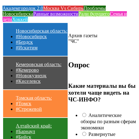
Академгородок 2.0
Москва Vs Сибирь
Проблемы
Новосибирска
Равные возможности
Ради будущего
Семья и
дети
Хоккей
Новосибирская область:
Архив газеты
#Новосибирск
"ЧС"
#Бердск
#Искитим
Опрос
Кемеровская область:
#Кемерово
#Новокузнецк
#Киселевск
Какие материалы вы бы
хотели чаще видеть на
Томская область:
ЧС-ИНФО?
#Томск
#Стрежевой
Аналитические
обзоры по разным сферам
Алтайский край:
экономики
#Барнаул
Развернутые
#Бийск