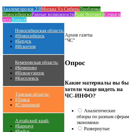
Академгородок 2.0
Москва Vs Сибирь
Проблемы
Новосибирска
Равные возможности
Ради будущего
Семья и
дети
Хоккей
Новосибирская область:
Архив газеты
#Новосибирск
"ЧС"
#Бердск
#Искитим
Опрос
Кемеровская область:
#Кемерово
#Новокузнецк
#Киселевск
Какие материалы вы бы
хотели чаще видеть на
Томская область:
ЧС-ИНФО?
#Томск
#Стрежевой
Аналитические
обзоры по разным сферам
Алтайский край:
экономики
#Барнаул
Развернутые
#Бийск