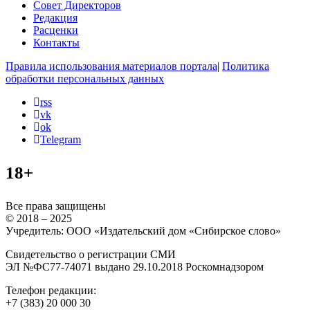
Совет Директоров
Редакция
Расценки
Контакты
Правила использования материалов портала
|
Политика
обработки персональных данных
rss
vk
ok
Telegram
18+
Все права защищены
© 2018 – 2025
Учредитель: ООО «Издательский дом «Сибирское слово»
Свидетельство о регистрации СМИ
ЭЛ №ФС77-74071 выдано 29.10.2018 Роскомнадзором
Телефон редакции:
+7 (383) 20 000 30