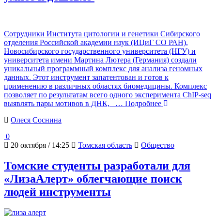
Сотрудники Института цитологии и генетики Сибирского
отделения Российской академии наук (ИЦиГ СО РАН),
Новосибирского государственного университета (НГУ) и
университета имени Мартина Лютера (Германия) создали
уникальный программный комплекс для анализа геномных
данных. Этот инструмент запатентован и готов к
применению в различных областях биомедицины. Комплекс
позволяет по результатам всего одного эксперимента ChIP-seq
выявлять пары мотивов в ДНК,
… Подробнее
Олеся Соснина
0
20 октября / 14:25
Томская область
Общество
Томские студенты разработали для
«ЛизаАлерт» облегчающие поиск
людей инструменты