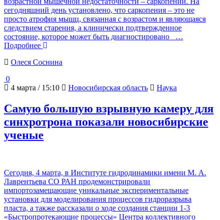
возрастной мышечной недостаточности – саркопении. На
сегодняшний день установлено, что саркопения – это не
просто атрофия мышц, связанная с возрастом и являющаяся
следствием старения, а клинически подтвержденное
состояние, которое может быть диагностировано
…
Подробнее
Олеся Соснина
0
4 марта / 15:10
Новосибирская область
Наука
Самую большую взрывную камеру для
синхротрона показали новосибирские
ученые
Сегодня, 4 марта, в Институте гидродинамики имени М. А.
Лаврентьева СО РАН продемонстрировали
импортозамещающие уникальные экспериментальные
установки для моделирования процессов гидроразрыва
пласта, а также рассказали о ходе создания станции 1-3
«Быстропротекающие процессы» Центра коллективного