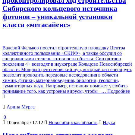
проконтролировал ход строительства
Сибирского кольцевого источника
фотонов – уникальной установки
класса «мегасайенс»
Валерий Фальков посетил строительную площадку Центра
коллективного пользования «СКИФ», а также обсудил со
специалистами степень готовности объекта. Синхротрон
поколения 4+ возводят в наукограде Кольцово Новосибирской
области. Мощный рентгеновский луч, который он генерирует,
позволит проводить передовые исследования в области
химии, физики, материаловедения, биологии, геологии,
гуманитарных наук. Например, источник поможет углубить
понимание того, как устроены вирусы, чтобы
… Подробнее
Арина Мурга
0
10 декабря / 17:12
Новосибирская область
Наука