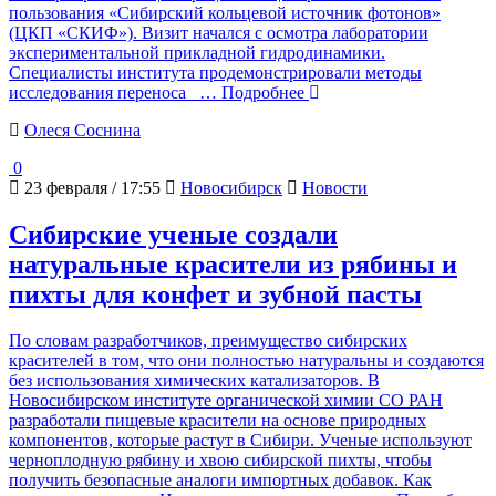
пользования «Сибирский кольцевой источник фотонов»
(ЦКП «СКИФ»). Визит начался с осмотра лаборатории
экспериментальной прикладной гидродинамики.
Специалисты института продемонстрировали методы
исследования переноса
… Подробнее
Олеся Соснина
0
23 февраля / 17:55
Новосибирск
Новости
Сибирские ученые создали
натуральные красители из рябины и
пихты для конфет и зубной пасты
По словам разработчиков, преимущество сибирских
красителей в том, что они полностью натуральны и создаются
без использования химических катализаторов. В
Новосибирском институте органической химии СО РАН
разработали пищевые красители на основе природных
компонентов, которые растут в Сибири. Ученые используют
черноплодную рябину и хвою сибирской пихты, чтобы
получить безопасные аналоги импортных добавок. Как