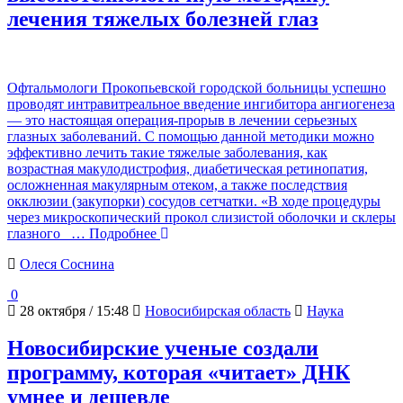
лечения тяжелых болезней глаз
Офтальмологи Прокопьевской городской больницы успешно
проводят интравитреальное введение ингибитора ангиогенеза
— это настоящая операция-прорыв в лечении серьезных
глазных заболеваний. С помощью данной методики можно
эффективно лечить такие тяжелые заболевания, как
возрастная макулодистрофия, диабетическая ретинопатия,
осложненная макулярным отеком, а также последствия
окклюзии (закупорки) сосудов сетчатки. «В ходе процедуры
через микроскопический прокол слизистой оболочки и склеры
глазного
… Подробнее
Олеся Соснина
0
28 октября / 15:48
Новосибирская область
Наука
Новосибирские ученые создали
программу, которая «читает» ДНК
умнее и дешевле