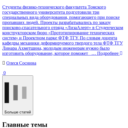
Студенты физико-технического факультета Томского
государственного университета подготовили три
специальных вида оборудования, помогающего при поиске
пропавших людей. Проекты разрабатывались по заказу
поисково-спасательного отряда «ЛизаАлерт» в Студенческом
конструкторском бюро «Прототипирование технических
систем» и Проектном парке ФТФ ТГУ. По словам доцента
кафедры механики деформируемого твердого тела ФТФ ТГУ
Линара Ахметшина, молодым инженерам нужно было
изготовить оборудование, которое поможет
… Подробнее
Олеся Соснина
0
Больше статей
Главные темы