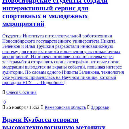
Новосибирские студенты создали
интерактивный сервис для
спортивных и молодежных
мероприятий
Студенты Института интеллектуальной робототехники
Новосибирского государственного университета Никита
Зеленков и Илья Трушкин разработали инновационную
систему для интерактивного вовлечения участников очных
мероприятий. Их проект позволяет пользователям через
телеграм-бота отправлять свои фотографии, которые после
модерации выводятся на экраны событий, повышая интерес
аудитории. По словам одного Никиты Зеленкова, технология
уже успешно применялась на Научном пикнике, который
проводил НГУ
… Подробнее
Олеся Соснина
0
26 ноября / 15:52
Кемеровская область
Здоровье
Врачи Кузбасса освоили
высокотехнологичную методику