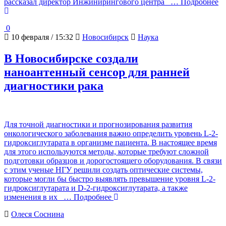
рассказал директор Инжинирингового центра
… Подробнее
0
10 февраля / 15:32
Новосибирск
Наука
В Новосибирске создали
наноантенный сенсор для ранней
диагностики рака
Для точной диагностики и прогнозирования развития
онкологического заболевания важно определить уровень L-2-
гидроксиглутарата в организме пациента. В настоящее время
для этого используются методы, которые требуют сложной
подготовки образцов и дорогостоящего оборудования. В связи
с этим ученые НГУ решили создать оптические системы,
которые могли бы быстро выявлять превышение уровня L-2-
гидроксиглутарата и D-2-гидроксиглутарата, а также
изменения в их
… Подробнее
Олеся Соснина