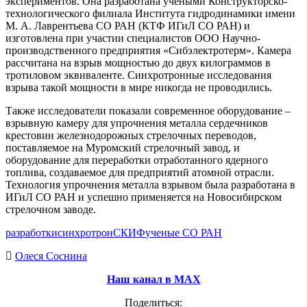
экспериментов. Она разработана учеными Конструкторско-
технологического филиала Института гидродинамики имени
М. А. Лаврентьева СО РАН (КТФ ИГиЛ СО РАН) и
изготовлена при участии специалистов ООО Научно-
производственного предприятия «Сибэлектротерм». Камера
рассчитана на взрыв мощностью до двух килограммов в
тротиловом эквиваленте. Синхротронные исследования
взрыва такой мощности в мире никогда не проводились.
Также исследователи показали современное оборудование –
взрывную камеру для упрочнения металла сердечников
крестовин железнодорожных стрелочных переводов,
поставляемое на Муромский стрелочный завод, и
оборудование для переработки отработанного ядерного
топлива, создаваемое для предприятий атомной отрасли.
Технология упрочнения металла взрывом была разработана в
ИГиЛ СО РАН и успешно применяется на Новосибирском
стрелочном заводе.
разработки
синхротрон
СКИФ
ученые СО РАН
Олеся Соснина
Наш канал в МАХ
Поделиться: