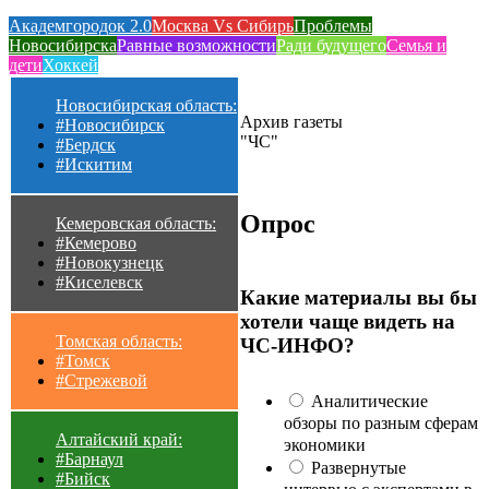
Академгородок 2.0
Москва Vs Сибирь
Проблемы
Новосибирска
Равные возможности
Ради будущего
Семья и
дети
Хоккей
Новосибирская область:
Архив газеты
#Новосибирск
"ЧС"
#Бердск
#Искитим
Опрос
Кемеровская область:
#Кемерово
#Новокузнецк
#Киселевск
Какие материалы вы бы
хотели чаще видеть на
Томская область:
ЧС-ИНФО?
#Томск
#Стрежевой
Аналитические
обзоры по разным сферам
Алтайский край:
экономики
#Барнаул
Развернутые
#Бийск