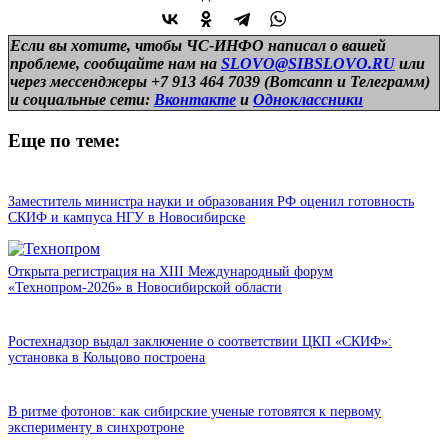
Если вы хотите, чтобы ЧС-ИНФО написал о вашей
проблеме, сообщайте нам на
SLOVO@SIBSLOVO.RU
или
через мессенджеры +7 913 464 7039 (Вотсапп и Телеграмм)
и
социальные сети:
Вконтакте
и
Одноклассники
Еще по теме:
Заместитель министра науки и образования РФ оценил готовность
СКИФ и кампуса НГУ в Новосибирске
Открыта регистрация на XIII Международный форум
«Технопром-2026» в Новосибирской области
Ростехнадзор выдал заключение о соответствии ЦКП «СКИФ»:
установка в Кольцово построена
В ритме фотонов: как сибирские ученые готовятся к первому
эксперименту в синхротроне