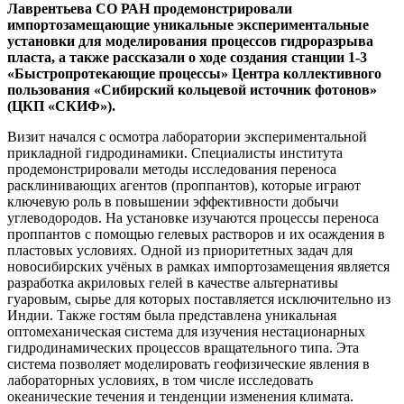
Лаврентьева СО РАН продемонстрировали
импортозамещающие уникальные экспериментальные
установки для моделирования процессов гидроразрыва
пласта, а также рассказали о ходе создания станции 1-3
«Быстропротекающие процессы» Центра коллективного
пользования «Сибирский кольцевой источник фотонов»
(ЦКП «СКИФ»).
Визит начался с осмотра лаборатории экспериментальной
прикладной гидродинамики. Специалисты института
продемонстрировали методы исследования переноса
расклинивающих агентов (проппантов), которые играют
ключевую роль в повышении эффективности добычи
углеводородов. На установке изучаются процессы переноса
проппантов с помощью гелевых растворов и их осаждения в
пластовых условиях. Одной из приоритетных задач для
новосибирских учёных в рамках импортозамещения является
разработка акриловых гелей в качестве альтернативы
гуаровым, сырье для которых поставляется исключительно из
Индии. Также гостям была представлена уникальная
оптомеханическая система для изучения нестационарных
гидродинамических процессов вращательного типа. Эта
система позволяет моделировать геофизические явления в
лабораторных условиях, в том числе исследовать
океанические течения и тенденции изменения климата.