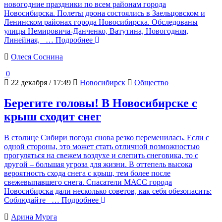
новогодние праздники по всем районам города
Новосибирска. Полеты дрона состоялись в Заельцовском и
Ленинском районах города Новосибирска. Обследованы
улицы Немировича-Данченко, Ватутина, Новогодняя,
Линейная,
… Подробнее
Олеся Соснина
0
22 декабря / 17:49
Новосибирск
Общество
Берегите головы! В Новосибирске с
крыш сходит снег
В столице Сибири погода снова резко переменилась. Если с
одной стороны, это может стать отличной возможностью
прогуляться на свежем воздухе и слепить снеговика, то с
другой – большая угроза для жизни. В оттепель высока
вероятность схода снега с крыш, тем более после
свежевыпавшего снега. Спасатели МАСС города
Новосибирска дали несколько советов, как себя обезопасить:
Соблюдайте
… Подробнее
Арина Мурга