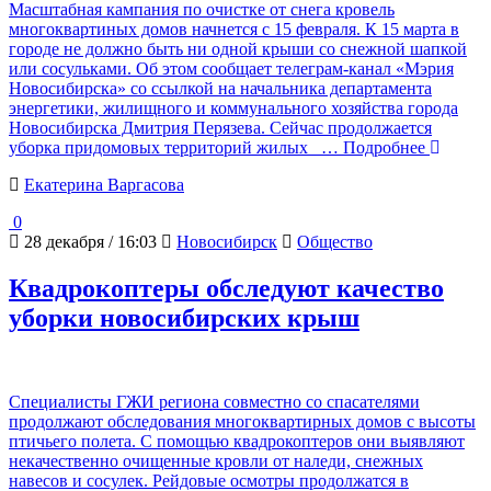
Масштабная кампания по очистке от снега кровель
многоквартиных домов начнется с 15 февраля. К 15 марта в
городе не должно быть ни одной крыши со снежной шапкой
или сосульками. Об этом сообщает телеграм-канал «Мэрия
Новосибирска» со ссылкой на начальника департамента
энергетики, жилищного и коммунального хозяйства города
Новосибирска Дмитрия Перязева. Сейчас продолжается
уборка придомовых территорий жилых
… Подробнее
Екатерина Варгасова
0
28 декабря / 16:03
Новосибирск
Общество
Квадрокоптеры обследуют качество
уборки новосибирских крыш
Специалисты ГЖИ региона совместно со спасателями
продолжают обследования многоквартирных домов с высоты
птичьего полета. С помощью квадрокоптеров они выявляют
некачественно очищенные кровли от наледи, снежных
навесов и сосулек. Рейдовые осмотры продолжатся в