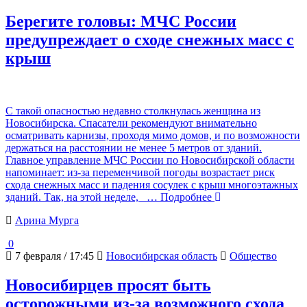
Берегите головы: МЧС России
предупреждает о сходе снежных масс с
крыш
С такой опасностью недавно столкнулась женщина из
Новосибирска. Спасатели рекомендуют внимательно
осматривать карнизы, проходя мимо домов, и по возможности
держаться на расстоянии не менее 5 метров от зданий.
Главное управление МЧС России по Новосибирской области
напоминает: из-за переменчивой погоды возрастает риск
схода снежных масс и падения сосулек с крыш многоэтажных
зданий. Так, на этой неделе,
… Подробнее
Арина Мурга
0
7 февраля / 17:45
Новосибирская область
Общество
Новосибирцев просят быть
осторожными из-за возможного схода