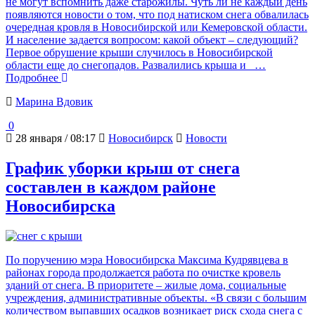
не могут вспомнить даже старожилы. Чуть ли не каждый день
появляются новости о том, что под натиском снега обвалилась
очередная кровля в Новосибирской или Кемеровской области.
И население задается вопросом: какой объект – следующий?
Первое обрушение крыши случилось в Новосибирской
области еще до снегопадов. Развалились крыша и
…
Подробнее
Марина Вдовик
0
28 января / 08:17
Новосибирск
Новости
График уборки крыш от снега
составлен в каждом районе
Новосибирска
По поручению мэра Новосибирска Максима Кудрявцева в
районах города продолжается работа по очистке кровель
зданий от снега. В приоритете – жилые дома, социальные
учреждения, административные объекты. «В связи с большим
количеством выпавших осадков возникает риск схода снега с