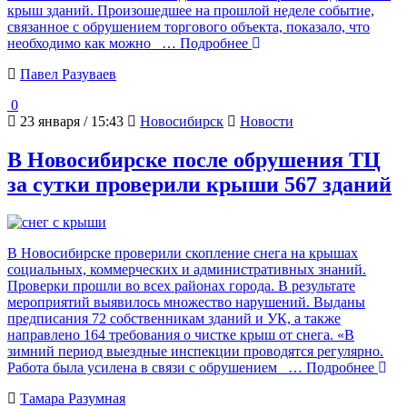
крыш зданий. Произошедшее на прошлой неделе событие,
связанное с обрушением торгового объекта, показало, что
необходимо как можно
… Подробнее
Павел Разуваев
0
23 января / 15:43
Новосибирск
Новости
В Новосибирске после обрушения ТЦ
за сутки проверили крыши 567 зданий
В Новосибирске проверили скопление снега на крышах
социальных, коммерческих и административных знаний.
Проверки прошли во всех районах города. В результате
мероприятий выявилось множество нарушений. Выданы
предписания 72 собственникам зданий и УК, а также
направлено 164 требования о чистке крыш от снега. «В
зимний период выездные инспекции проводятся регулярно.
Работа была усилена в связи с обрушением
… Подробнее
Тамара Разумная