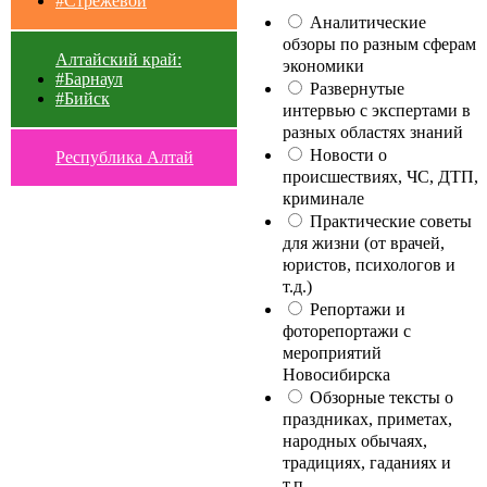
#Стрежевой
Аналитические
обзоры по разным сферам
Алтайский край:
экономики
#Барнаул
Развернутые
#Бийск
интервью с экспертами в
разных областях знаний
Новости о
Республика Алтай
происшествиях, ЧС, ДТП,
криминале
Практические советы
для жизни (от врачей,
юристов, психологов и
т.д.)
Репортажи и
фоторепортажи с
мероприятий
Новосибирска
Обзорные тексты о
праздниках, приметах,
народных обычаях,
традициях, гаданиях и
т.п.