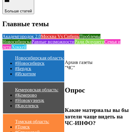
Больше статей
Главные темы
Академгородок 2.0
Москва Vs Сибирь
Проблемы
Новосибирска
Равные возможности
Ради будущего
Семья и
дети
Хоккей
Новосибирская область:
Архив газеты
#Новосибирск
"ЧС"
#Бердск
#Искитим
Опрос
Кемеровская область:
#Кемерово
#Новокузнецк
#Киселевск
Какие материалы вы бы
хотели чаще видеть на
Томская область:
ЧС-ИНФО?
#Томск