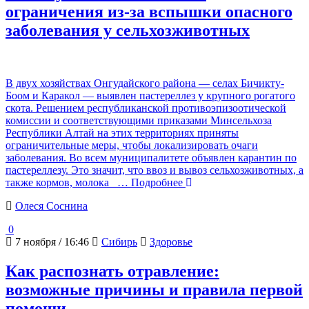
ограничения из-за вспышки опасного
заболевания у сельхозживотных
В двух хозяйствах Онгудайского района — селах Бичикту-
Боом и Каракол — выявлен пастереллез у крупного рогатого
скота. Решением республиканской противоэпизоотической
комиссии и соответствующими приказами Минсельхоза
Республики Алтай на этих территориях приняты
ограничительные меры, чтобы локализировать очаги
заболевания. Во всем муниципалитете объявлен карантин по
пастереллезу. Это значит, что ввоз и вывоз сельхозживотных, а
также кормов, молока
… Подробнее
Олеся Соснина
0
7 ноября / 16:46
Сибирь
Здоровье
Как распознать отравление:
возможные причины и правила первой
помощи