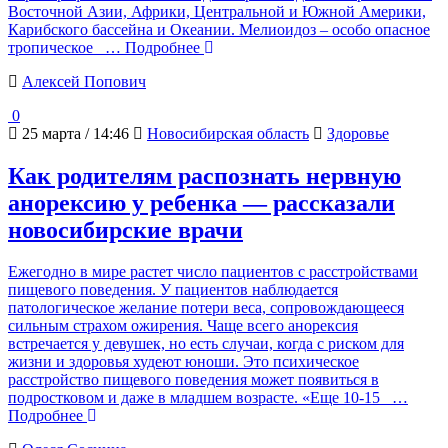
Восточной Азии, Африки, Центральной и Южной Америки,
Карибского бассейна и Океании. Мелиоидоз – особо опасное
тропическое
… Подробнее
Алексей Попович
0
25 марта / 14:46
Новосибирская область
Здоровье
Как родителям распознать нервную
анорексию у ребенка — рассказали
новосибирские врачи
Ежегодно в мире растет число пациентов с расстройствами
пищевого поведения. У пациентов наблюдается
патологическое желание потери веса, сопровождающееся
сильным страхом ожирения. Чаще всего анорексия
встречается у девушек, но есть случаи, когда с риском для
жизни и здоровья худеют юноши. Это психическое
расстройство пищевого поведения может появиться в
подростковом и даже в младшем возрасте. «Еще 10-15
…
Подробнее