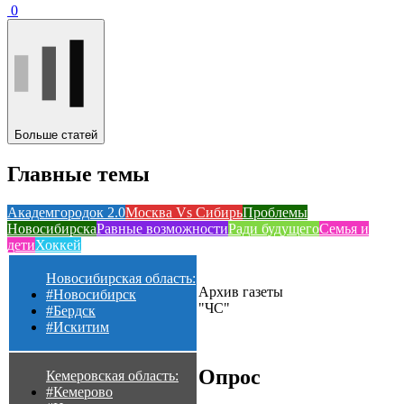
0
Больше статей
Главные темы
Академгородок 2.0
Москва Vs Сибирь
Проблемы
Новосибирска
Равные возможности
Ради будущего
Семья и
дети
Хоккей
Новосибирская область:
Архив газеты
#Новосибирск
"ЧС"
#Бердск
#Искитим
Опрос
Кемеровская область:
#Кемерово