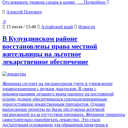
Отслеживать уровень сахара в крови
… Подробнее
Алексей Попович
0
15 июля / 15:48
Алтайский край
Новости
В Кулундинском районе
восстановлены права местной
жительницы на льготное
лекарственное обеспечение
Женщина состоит на диспансерном учете в учреждении
здравоохранения с редким диагнозом. В связи с
рекомендациями лечащего врача пациент на постоянной
основе должен обеспечиваться специализированным
дорогостоящим лекарственным препаратом. Однако
выписанные рецепты не были обслужены аптечной
организацией из-за отсутствия препарата. Женщине пришлось
самостоятельно приобретать лекарство. Это стало
достаточным основанием для обращения прокурора в