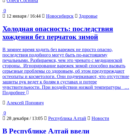
Олеся Соснина
0
12 января / 16:44
Новосибирск
Здоровье
Холодная опасность: последствия
хождения без перчаток зимой
В зимнее время ходить без варежек не просто опасно,
последствия подобного могут быть по-настоящему
печальными. Разбираемся, чем это чревато с медицинской
стороны. Игнорирование варежек зимой способно вызвать
серьезные проблемы со здоровьем, об этом предупреждают
остеопаты и косметологи. Они подчеркивают, что отсутствие
защиты рук ведет к болям в суставах и потере
чувствительности. При воздействии низкой температуры
…
Подробнее
Алексей Попович
0
28 декабря / 13:05
Республика Алтай
Новости
В Республике Алтай ввели