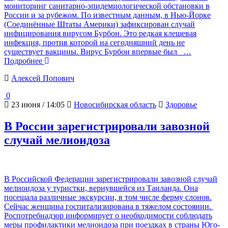
мониторинг санитарно-эпидемиологической обстановки в
России и за рубежом. По известным данным, в Нью‑Йорке
(Соединённые Штаты Америки) зафиксирован случай
инфицирования вирусом Бурбон. Это редкая клещевая
инфекция, против которой на сегодняшний день не
существует вакцины. Вирус Бурбон впервые был
…
Подробнее
Алексей Попович
0
23 июня / 14:05
Новосибирская область
Здоровье
В России зарегистрировали завозной
случай мелиоидоза
В Российской Федерации зарегистрировали завозной случай
мелиоидоза у туристки, вернувшейся из Таиланда. Она
посещала различные экскурсии, в том числе ферму слонов.
Сейчас женщина госпитализирована в тяжелом состоянии.
Роспотребнадзор информирует о необходимости соблюдать
меры профилактики мелиоидоза при поездках в страны Юго-