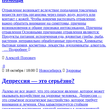
Отравление возникает вследствие попадания токсичных
веществ внутрь организма через пищу, воду, воздух или
контакт с кожей. Чтобы вовремя распознать отравление,
важно обратить внимание на симптомы, причины
возникновения и общие признаки интоксикации. Причины
отравления Основными причинами отравления являются:
Продукты питания: испорченная еда, ядовитые грибы, рыба,
растения, неправильно обработанные продукты. Химикаты:
бытовая химия, косметика, лекарства, ядохимикаты, алкоголь.
… Подробнее
Алексей Попович
0
18 октября / 18:00
Новосибирск
Здоровье
Депрессия — это серьёзно?
Далеко не все знают, что это опасное явление, которое может
оказывать воздействие на здоровье человека. Депрессия —
это серьёзное психическое расстройство, которое требует
внимания и лечения. Она характеризуется стойким
снижением настроения, утратой интереса к повседневной