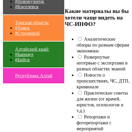
#Новокузнецк
#Киселевск
Какие материалы вы бы
хотели чаще видеть на
Томская область:
ЧС-ИНФО?
#Томск
#Стрежевой
Аналитические
обзоры по разным сферам
Алтайский край:
экономики
#Барнаул
Развернутые
#Бийск
интервью с экспертами в
разных областях знаний
Новости о
Республика Алтай
происшествиях, ЧС, ДТП,
криминале
Практические советы
для жизни (от врачей,
юристов, психологов и
т.д.)
Репортажи и
фоторепортажи с
мероприятий