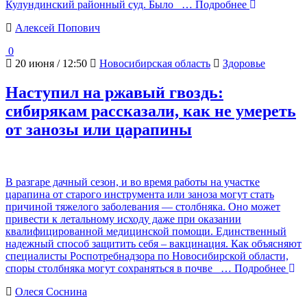
Кулундинский районный суд. Было
… Подробнее
Алексей Попович
0
20 июня / 12:50
Новосибирская область
Здоровье
Наступил на ржавый гвоздь:
сибирякам рассказали, как не умереть
от занозы или царапины
В разгаре дачный сезон, и во время работы на участке
царапина от старого инструмента или заноза могут стать
причиной тяжелого заболевания — столбняка. Оно может
привести к летальному исходу даже при оказании
квалифицированной медицинской помощи. Единственный
надежный способ защитить себя – вакцинация. Как объясняют
специалисты Роспотребнадзора по Новосибирской области,
споры столбняка могут сохраняться в почве
… Подробнее
Олеся Соснина