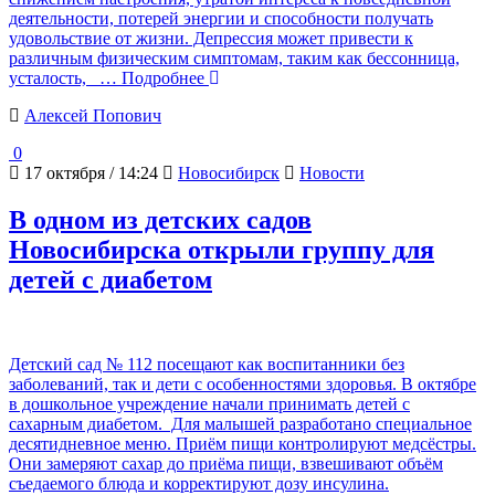
деятельности, потерей энергии и способности получать
удовольствие от жизни. Депрессия может привести к
различным физическим симптомам, таким как бессонница,
усталость,
… Подробнее
Алексей Попович
0
17 октября / 14:24
Новосибирск
Новости
В одном из детских садов
Новосибирска открыли группу для
детей с диабетом
Детский сад № 112 посещают как воспитанники без
заболеваний, так и дети с особенностями здоровья. В октябре
в дошкольное учреждение начали принимать детей с
сахарным диабетом. Для малышей разработано специальное
десятидневное меню. Приём пищи контролируют медсёстры.
Они замеряют сахар до приёма пищи, взвешивают объём
съедаемого блюда и корректируют дозу инсулина.