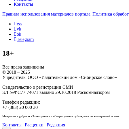
Контакты
Правила использования материалов портала
|
Политика обработ
rss
vk
ok
Telegram
18+
Все права защищены
© 2018 – 2025
Учредитель: ООО «Издательский дом «Сибирское слово»
Свидетельство о регистрации СМИ
ЭЛ №ФС77-74071 выдано 29.10.2018 Роскомнадзором
Телефон редакции:
+7 (383) 20 000 30
Материалы в рубриках «Точка зрения» и «Секрет успеха» публикуются на коммерческой основе
Контакты
|
Расценки
|
Редакция