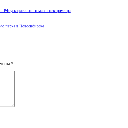
в РФ ускорительного масс-спектрометра
ого парка в Новосибирске
ечены
*