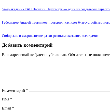
Умер академик РАН Василий Пархомчук — один из создателей первого 
Губернатор Андрей Травников проверил, как идет благоустройство нов
Сибирские и американские рачки-реликты оказались «сестрами»
Добавить комментарий
Ваш адрес email не будет опубликован.
Обязательные поля пом
Комментарий
*
Имя
*
Email
*