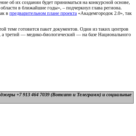
ние об их создании будет приниматься на конкурсной основе,
области в ближайшие годы», – подчеркнул глава региона.
как в
предварительном плане проекта
«Академгородок 2.0», так
той теме готовится пакет документов. Один из таких центров
а, а третий — медико-биологический — на базе Национального
нджеры +7 913 464 7039 (Вотсапп и Телеграмм) и
социальные