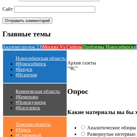
Сайт
Главные темы
Академгородок 2.0
Москва Vs Сибирь
Проблемы Новосибирска
Новосибирская область:
Архив газеты
#Новосибирск
"ЧС"
#Бердск
#Искитим
Опрос
Кемеровская область:
#Кемерово
#Новокузнецк
#Киселевск
Какие материалы вы бы 
Томская область:
Аналитические обзоры 
#Томск
Развернутые интервью с
#Стрежевой