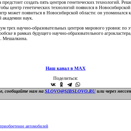
 предстоит создать пять центров генетических технологий. Реше
тобы центр генетических технологий появился в Новосибирской 
тр может появиться в Новосибирской области: он упоминался 
 академии наук.
ум трех научно-образовательных центров мирового уровня: по э
ообске в рамках будущего научно-образовательного агрокластер
Н. Мешалкина.
Наш канал в МАХ
Поделиться:
е, сообщайте нам на
SLOVO@SIBSLOVO.RU
или через мессе
приобретение автомобилей