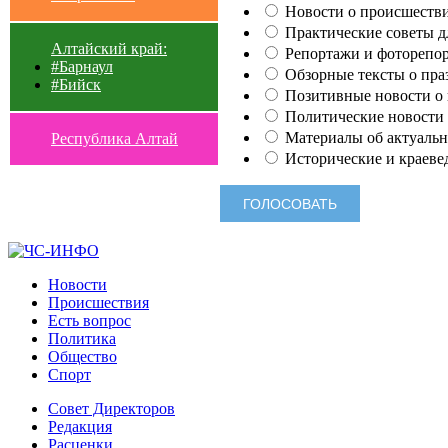
Новости о происшестви
Практические советы для
Алтайский край:
Репортажи и фоторепор
#Барнаул
Обзорные тексты о праз
#Бийск
Позитивные новости о п
Политические новости 
Материалы об актуальн
Республика Алтай
Исторические и краеве
Новости
Происшествия
Есть вопрос
Политика
Общество
Спорт
Совет Директоров
Редакция
Расценки