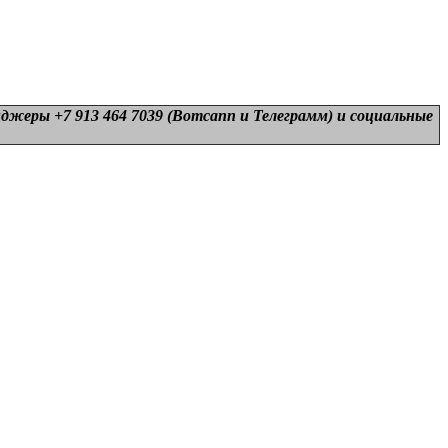
нджеры +7 913 464 7039 (Вотсапп и Телеграмм) и
социальные