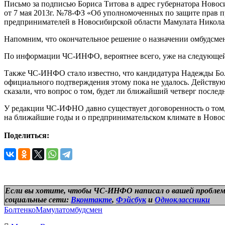
Письмо за подписью Бориса Титова в адрес губернатора Новоси
от 7 мая 2013г. №78-ФЗ «Об уполномоченных по защите прав 
предпринимателей в Новосибирской области Мамулата Николая
Напомним, что окончательное решение о назначении омбудсмен
По информации ЧС-ИНФО, вероятнее всего, уже на следующей 
Также ЧС-ИНФО стало известно, что кандидатура Надежды Бол
официального подтверждения этому пока не удалось. Действу
сказали, что вопрос о том, будет ли ближайший четверг послед
У редакции ЧС-ИФНО давно существует договоренность о том, 
на ближайшие годы и о предпринимательском климате в Новоси
Поделиться:
Если вы хотите, чтобы ЧС-ИНФО написал о вашей проблем
социальные сети:
Вконтакте
,
Фэйсбук
и
Одноклассники
Болтенко
Мамулат
омбудсмен