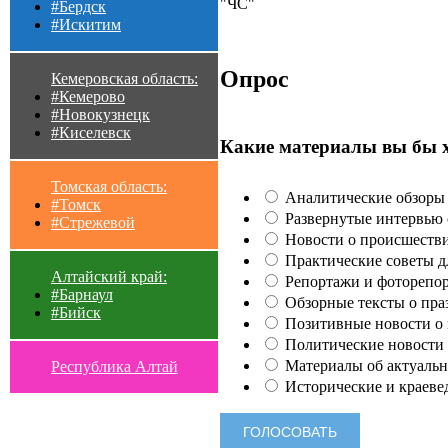
"ЧС"
#Бердск
#Искитим
Опрос
Кемеровская область:
#Кемерово
#Новокузнецк
#Киселевск
Какие материалы вы бы 
Томская область:
Аналитические обзоры 
#Томск
Развернутые интервью с
#Стрежевой
Новости о происшестви
Практические советы для
Алтайский край:
Репортажи и фоторепор
#Барнаул
Обзорные тексты о праз
#Бийск
Позитивные новости о п
Политические новости 
Материалы об актуальн
Республика Алтай
Исторические и краеве