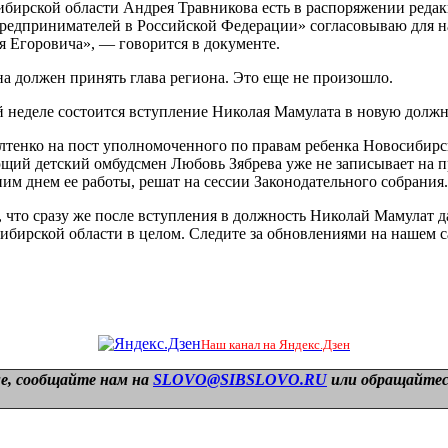
бирской области Андрея Травникова есть в распоряжении редакц
предпринимателей в Российской Федерации» согласовываю для н
 Егоровича», — говорится в документе.
а должен принять глава региона. Это еще не произошло.
неделе состоится вступление Николая Мамулата в новую должн
тенко на пост уполномоченного по правам ребенка Новосибирск
ющий детский омбудсмен Любовь Зябрева уже не записывает на 
ним днем ее работы, решат на сессии Законодательного собрания.
что сразу же после вступления в должность Николай Мамулат д
бирской области в целом. Следите за обновлениями на нашем с
Наш канал на Яндекс.Дзен
е, сообщайте нам на
SLOVO@SIBSLOVO.RU
или обращайтесь