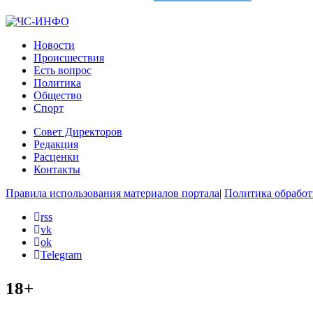
Новости
Происшествия
Есть вопрос
Политика
Общество
Спорт
Совет Директоров
Редакция
Расценки
Контакты
Правила использования материалов портала
|
Политика обработ
rss
vk
ok
Telegram
18+