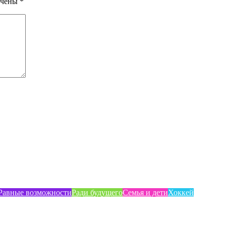
ечены
*
Равные возможности
Ради будущего
Семья и дети
Хоккей