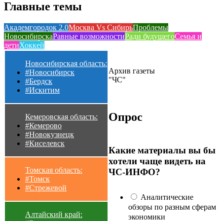
Главные темы
Академгородок 2.0
Москва Vs Сибирь
Проблемы
Новосибирска
Равные возможности
Ради будущего
Семья и
дети
Хоккей
Новосибирская область:
Архив газеты
#Новосибирск
"ЧС"
#Бердск
#Искитим
Опрос
Кемеровская область:
#Кемерово
#Новокузнецк
#Киселевск
Какие материалы вы бы
хотели чаще видеть на
Томская область:
ЧС-ИНФО?
#Томск
#Стрежевой
Аналитические
обзоры по разным сферам
Алтайский край:
экономики