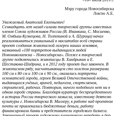
Мэру города Новосибирска
Локтю А.Е.
Уважаемый Анатолий Евгеньевич!
Семнадцать лет назад силами творческой группы известных
членов Союза художников России (В. Иванкина, С. Мосиенко,
М. Омбыш-Кузнецова, Н. Толпекиной и А. Шурица) начал
реализовываться уникальный в масштабах всей страны
проект создания живописной галереи наших земляков,
названный «100 портретов выдающихся людей
Новониколаевска – Новосибирска». Позже к творческой
группе подключились живописцы В. Хандрыкин и Е.
Шестакова-Шадрина, и в 2012 году проект был закончен. В
живописном ряду, насчитывающем сто холстов размерами
100 см х 80 см и 100 см х 90 см., оказались портреты
основателей города, героев Великой Отечественной войны,
выдающихся учёных, врачей, педагогов, спортсменов,
строителей, рабочих. Повторим, ничего подобного нет ни в
одном городе страны. Благодаря куратору беспрецедентного
в истории России творческого замысла, известному деятелю
культуры г. Новосибирска В. Миллеру, к работе над проектом
почти не привлекались бюджетные деньги, работу
финансировали банки и представители городского бизнеса.
Законченный проект художники планировали передать в дар