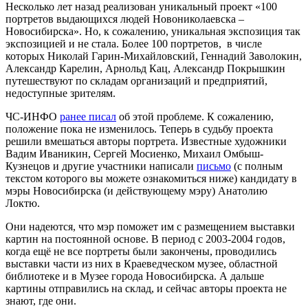
Несколько лет назад реализован уникальный проект «100
портретов выдающихся людей Новониколаевска –
Новосибирска». Но, к сожалению, уникальная экспозиция так
экспозицией и не стала. Более 100 портретов, в числе
которых Николай Гарин-Михайловский, Геннадий Заволокин,
Александр Карелин, Арнольд Кац, Александр Покрышкин
путешествуют по складам организаций и предприятий,
недоступные зрителям.
ЧС-ИНФО
ранее писал
об этой проблеме. К сожалению,
положение пока не изменилось. Теперь в судьбу проекта
решили вмешаться авторы портрета. Известные художники
Вадим Иваникин, Сергей Мосиенко, Михаил Омбыш-
Кузнецов и другие участники написали
письмо
(с полным
текстом которого вы можете ознакомиться ниже) кандидату в
мэры Новосибирска (и действующему мэру) Анатолию
Локтю.
Они надеются, что мэр поможет им с размещением выставки
картин на постоянной основе. В период с 2003-2004 годов,
когда ещё не все портреты были закончены, проводились
выставки части из них в Краеведческом музее, областной
библиотеке и в Музее города Новосибирска. А дальше
картины отправились на склад, и сейчас авторы проекта не
знают, где они.