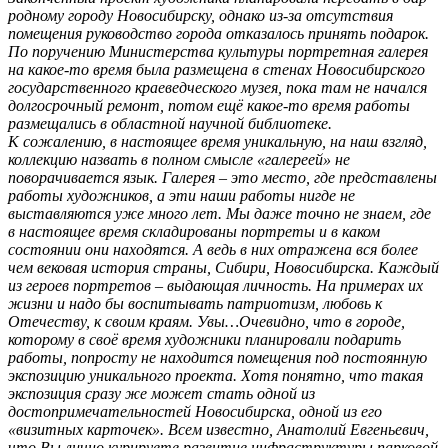
родному городу Новосибирску, однако из-за отсутствия
помещения руководство города отказалось принять подарок.
По поручению Министерства культуры портретная галерея
на какое-то время была размещена в стенах Новосибирского
государственного краеведческого музея, пока там не начался
долгосрочный ремонт, потом ещё какое-то время работы
размещались в областной научной библиотеке.
К сожалению, в настоящее время уникальную, на наш взгляд,
коллекцию назвать в полном смысле «галереей» не
поворачивается язык. Галерея – это место, где представлены
работы художников, а эти наши работы нигде не
выставляются уже много лет. Мы даже точно не знаем, где
в настоящее время складированы портреты и в каком
состоянии они находятся. А ведь в них отражена вся более
чем вековая история страны, Сибири, Новосибирска. Каждый
из героев портретов – выдающая личность. На примерах их
жизни и надо бы воспитывать патриотизм, любовь к
Отечеству, к своим краям. Увы…Очевидно, что в городе,
которому в своё время художники планировали подарить
работы, попросту не находится помещения под постоянную
экспозицию уникального проекта. Хотя понятно, что такая
экспозиция сразу же может стать одной из
достопримечательностей Новосибирска, одной из его
«визитных карточек». Всем известно, Анатолий Евгеньевич,
что Вы лично курируете развитие инфраструктуры парковой