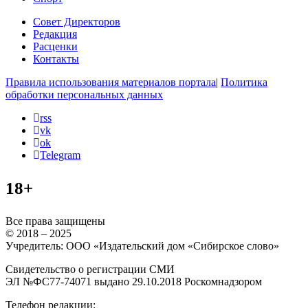
Совет Директоров
Редакция
Расценки
Контакты
Правила использования материалов портала
|
Политика
обработки персональных данных
rss
vk
ok
Telegram
18+
Все права защищены
© 2018 – 2025
Учредитель: ООО «Издательский дом «Сибирское слово»
Свидетельство о регистрации СМИ
ЭЛ №ФС77-74071 выдано 29.10.2018 Роскомнадзором
Телефон редакции: