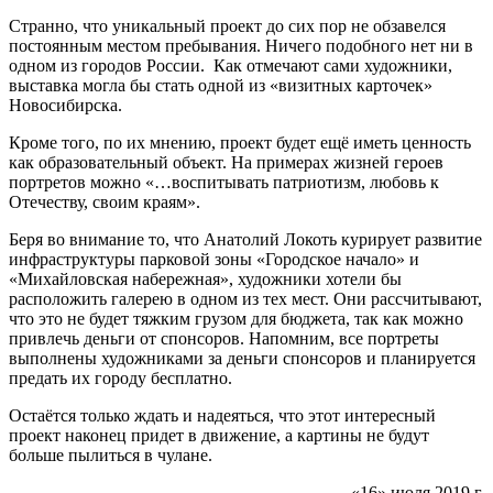
Странно, что уникальный проект до сих пор не обзавелся
постоянным местом пребывания. Ничего подобного нет ни в
одном из городов России. Как отмечают сами художники,
выставка могла бы стать одной из «визитных карточек»
Новосибирска.
Кроме того, по их мнению, проект будет ещё иметь ценность
как образовательный объект. На примерах жизней героев
портретов можно «…воспитывать патриотизм, любовь к
Отечеству, своим краям».
Беря во внимание то, что Анатолий Локоть курирует развитие
инфраструктуры парковой зоны «Городское начало» и
«Михайловская набережная», художники хотели бы
расположить галерею в одном из тех мест. Они рассчитывают,
что это не будет тяжким грузом для бюджета, так как можно
привлечь деньги от спонсоров. Напомним, все портреты
выполнены художниками за деньги спонсоров и планируется
предать их городу бесплатно.
Остаётся только ждать и надеяться, что этот интересный
проект наконец придет в движение, а картины не будут
больше пылиться в чулане.
«16» июля 2019 г.