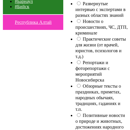
#Барнаул
Развернутые
#Бийск
интервью с экспертами в
разных областях знаний
Новости о
Республика Алтай
происшествиях, ЧС, ДТП,
криминале
Практические советы
для жизни (от врачей,
юристов, психологов и
т.д.)
Репортажи и
фоторепортажи с
мероприятий
Новосибирска
Обзорные тексты о
праздниках, приметах,
народных обычаях,
традициях, гаданиях и
т.п.
Позитивные новости
о природе и животных,
достижениях народного