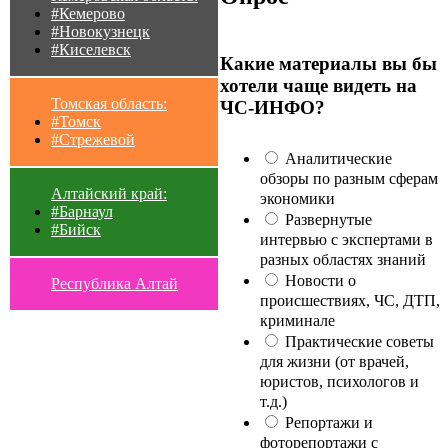
#Кемерово
#Новокузнецк
#Киселевск
Какие материалы вы бы
хотели чаще видеть на
Томская область:
ЧС-ИНФО?
#Томск
#Стрежевой
Аналитические
обзоры по разным сферам
Алтайский край:
экономики
#Барнаул
Развернутые
#Бийск
интервью с экспертами в
разных областях знаний
Новости о
Республика Алтай
происшествиях, ЧС, ДТП,
криминале
Практические советы
для жизни (от врачей,
юристов, психологов и
т.д.)
Репортажи и
фоторепортажи с