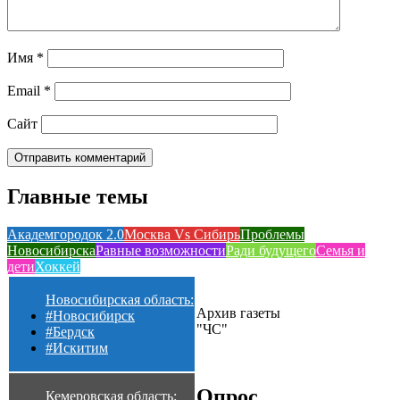
Имя
*
Email
*
Сайт
Главные темы
Академгородок 2.0
Москва Vs Сибирь
Проблемы
Новосибирска
Равные возможности
Ради будущего
Семья и
дети
Хоккей
Новосибирская область:
Архив газеты
#Новосибирск
"ЧС"
#Бердск
#Искитим
Опрос
Кемеровская область: