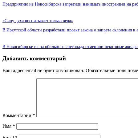
Предприятию из Новосибирска запретили нанимать иностранцев на ра
«Силу духа воспитывает только вера»
В Иркутской области разработали проект закона о запрете склонения к 
В Новосибирске из-за обильного снегопада отменили некоторые авиар
Добавить комментарий
Ваш адрес email не будет опубликован.
Обязательные поля пом
Комментарий
*
Имя
*
Email
*