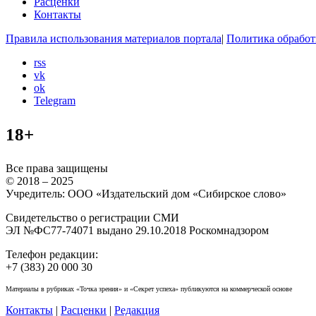
Расценки
Контакты
Правила использования материалов портала
|
Политика обработ
rss
vk
ok
Telegram
18+
Все права защищены
© 2018 – 2025
Учредитель: ООО «Издательский дом «Сибирское слово»
Свидетельство о регистрации СМИ
ЭЛ №ФС77-74071 выдано 29.10.2018 Роскомнадзором
Телефон редакции:
+7 (383) 20 000 30
Материалы в рубриках «Точка зрения» и «Секрет успеха» публикуются на коммерческой основе
Контакты
|
Расценки
|
Редакция