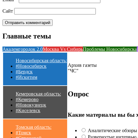
Сайт
Главные темы
Академгородок 2.0
Москва Vs Сибирь
Проблемы Новосибирска
Новосибирская область:
Архив газеты
#Новосибирск
"ЧС"
#Бердск
#Искитим
Опрос
Кемеровская область:
#Кемерово
#Новокузнецк
#Киселевск
Какие материалы вы бы 
Томская область:
Аналитические обзоры 
#Томск
Развернутые интервью с