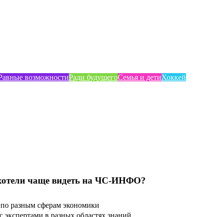
Равные возможности
Ради будущего
Семья и дети
Хоккей
хотели чаще видеть на ЧС-ИНФО?
по разным сферам экономики
 экспертами в разных областях знаний