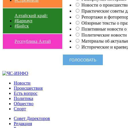
#Стрежевой
Новости о происшестви
Практические советы для
Алтайский край:
Репортажи и фоторепор
#Барнаул
Обзорные тексты о праз
#Бийск
Позитивные новости о п
Политические новости 
Материалы об актуальн
Республика Алтай
Исторические и краеве
Новости
Происшествия
Есть вопрос
Политика
Общество
Спорт
Совет Директоров
Редакция