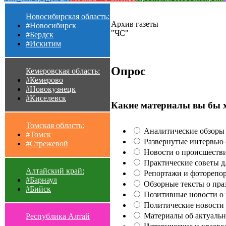
Новосибирская область:
Архив газеты
#Новосибирск
"ЧС"
#Бердск
#Искитим
Опрос
Кемеровская область:
#Кемерово
#Новокузнецк
#Киселевск
Какие материалы вы бы 
Томская область:
Аналитические обзоры 
#Томск
Развернутые интервью с
#Стрежевой
Новости о происшестви
Практические советы для
Алтайский край:
Репортажи и фоторепор
#Барнаул
Обзорные тексты о праз
#Бийск
Позитивные новости о п
Политические новости 
Материалы об актуальн
Республика Алтай