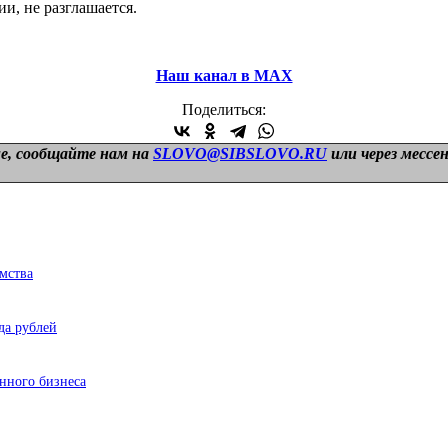
и, не разглашается.
Наш канал в МАХ
Поделиться:
е, сообщайте нам на
SLOVO@SIBSLOVO.RU
или через мессе
имства
да рублей
нного бизнеса