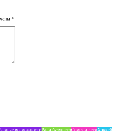
ечены
*
Равные возможности
Ради будущего
Семья и дети
Хоккей