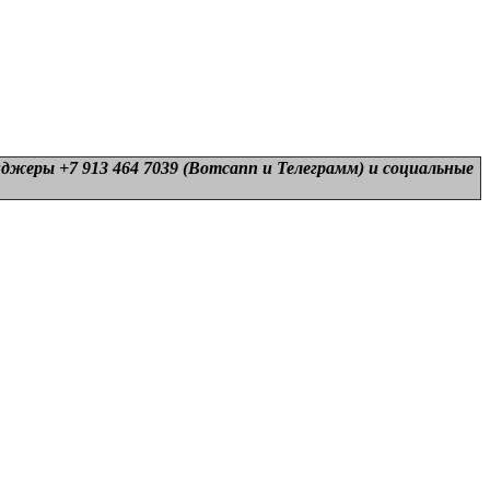
нджеры +7 913 464 7039 (Вотсапп и Телеграмм) и
социальные