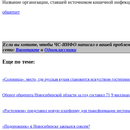
Название организации, ставшей источником кишечной инфекци
общепит
Если вы хотите, чтобы ЧС-ИНФО написал о вашей проблем
сети:
Вконтакте
и
Одноклассники
Еще по теме:
«Солоница»: место, где русская кухня становится искусством гостепри
Оборот общепита Новосибирской области за год составил 71,9 миллиар
«Ростелеком» представил новую платформу для трансформации рестора
«Подорожник» в Новосибирске закрылся совсем?