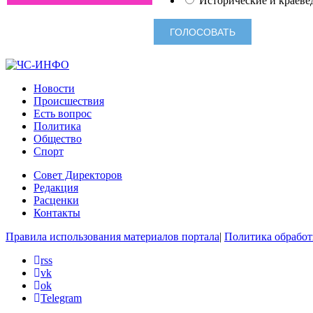
Исторические и краеве
Новости
Происшествия
Есть вопрос
Политика
Общество
Спорт
Совет Директоров
Редакция
Расценки
Контакты
Правила использования материалов портала
|
Политика обработ
rss
vk
ok
Telegram